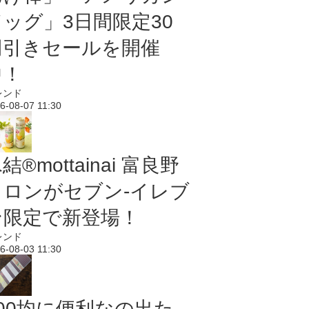
ドッグ」3日間限定30
円引きセールを開催
中！
レンド
6-08-07 11:30
結®mottainai 富良野
メロンがセブン‐イレブ
ン限定で新登場！
レンド
6-08-03 11:30
100均に便利なの出た