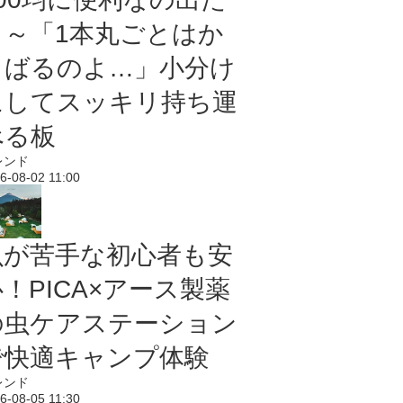
よ～「1本丸ごとはか
さばるのよ…」小分け
にしてスッキリ持ち運
べる板
レンド
6-08-02 11:00
虫が苦手な初心者も安
！PICA×アース製薬
の虫ケアステーション
で快適キャンプ体験
レンド
6-08-05 11:30