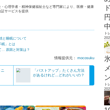
士・心理学者・精神保健福祉士など専門家により、医療・健康
検証サービスを提供
ト
202
焼と睡眠について
不眠」とは
… 原因と対策は？
氷
情報提供元：
mocosuku
ラニ
「バストアップ」たくさん方法
があるけれど…どれがいいの？
ト
202