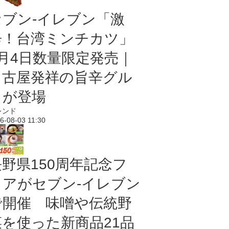
セブン-イレブン「激
辛！台湾ミンチカツ」
8月4日数量限定発売｜
名古屋発祥の旨辛グル
メが登場
レンド
6-08-03 11:30
長野県150周年記念フ
ェアがセブン-イレブン
で開催 味噌や伝統野
菜を使った新商品21品