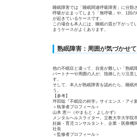
睡眠障害では「睡眠関連呼吸障害」に分類
呼吸が止まってしまう「無呼吸」や、1回
が起きているケースです。
この場合も本人には、睡眠の質が下がって
まうケースがよくあります。
熟眠障害：周囲が気づかせて
他の不眠症と違って、自覚が難しい「熟眠
パートナーや周囲の人が、指摘したり注意
す。
そして、本人が熟眠障害を認めたら、睡眠
う。
【参考】
坪田聡『不眠症の科学』サイエンス・アイ新書
＜執筆者プロフィール＞
山本 恵一（やまもと・よしかず）
メンタルヘルスライター。立教大学大学院
妊娠・育児コンサルタント、企業・医療機
社長
＜監修者プロフィール＞