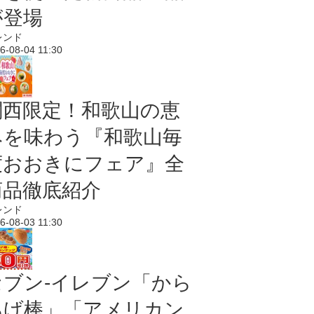
が登場
レンド
6-08-04 11:30
関西限定！和歌山の恵
みを味わう『和歌山毎
度おおきにフェア』全
商品徹底紹介
レンド
6-08-03 11:30
セブン‐イレブン「から
あげ棒」「アメリカン