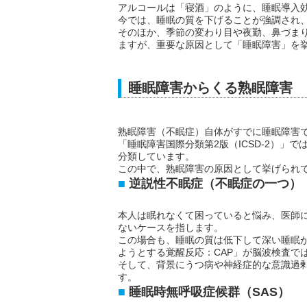
アルコールは「寝酒」のように、睡眠導入
今では、睡眠の質を下げることが強調され
そのほか、季節の変わり目や夜勤、鼻づま
ますが、重要な原因として「睡眠障害」を
睡眠障害からくる熟眠障害
熟眠障害（不眠症）自体がすでに睡眠障害
「睡眠障害国際分類第2版（ICSD-2）」
分類しています。
この中で、熟眠障害の原因として挙げられ
逆説性不眠症（不眠症の一つ）
本人は眠れなくて困っていると悩み、医師
ないケースを指します。
この場合も、睡眠の質は低下して深い睡眠
ようとする覚醒反応：CAP」が脳波検査で
そして、背景にうつ病や神経症的な意識過
す。
睡眠時無呼吸症候群（SAS）