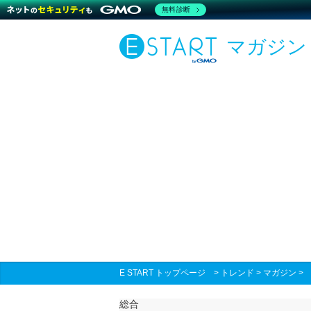
無料診断
マガジン
E START トップページ
>
トレンド
>
マガジン
総合