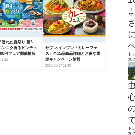
「旨ねた夏祭り 第3
ニンニク香るビンチョ
セブン‐イレブン「カレーフェ
00円フェア開催情報
ス」全15品商品詳細とお得な限
ト
202
定キャンペーン情報
11:30
2026-08-07 11:30
心
ト
202