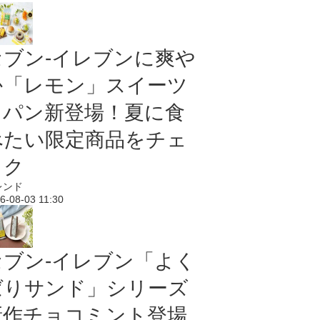
セブン‐イレブンに爽や
か「レモン」スイーツ
＆パン新登場！夏に食
べたい限定商品をチェ
ック
レンド
6-08-03 11:30
セブン‐イレブン「よく
ばりサンド」シリーズ
新作チョコミント登場