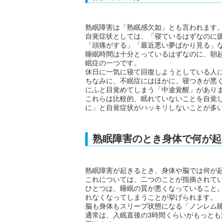
熟眠障害は「熟眠感欠如」とも言われます
自覚症状としては、「寝ているはずなのに
「頭痛がする」「最近悪い夢ばかり見る」
睡眠時間は十分とっているはずなのに、朝
眠症の一つです。
休日に一気に寝て回復しようとしている人
ちなみに、不眠症にはほかに、寝つきが悪
にふと目覚めてしまう「中途覚醒」があり
これらは比較的、眠れていないことを自覚
に」と自覚症状がハッキリしないことが多
熟眠障害のとき身体で何が起
熟眠障害が起きるとき、身体や脳では何が
これについては、二つのことが指摘されて
ひとつは、睡眠の質が悪くなっていること
れなくなってしまうことが挙げられます。
脳も身体もスリープ状態になる「ノンレム
通常は、入眠直後の3時間くらいがもっと