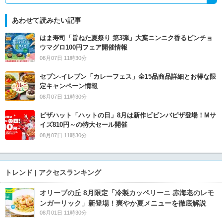
あわせて読みたい記事
はま寿司「旨ねた夏祭り 第3弾」大葉ニンニク香るビンチョ
ウマグロ100円フェア開催情報
08月07日 11時30分
セブン‐イレブン「カレーフェス」全15品商品詳細とお得な限
定キャンペーン情報
08月07日 11時30分
ピザハット「ハットの日」8月は新作ビビンバピザ登場！Mサ
イズ810円～の特大セール開催
08月07日 11時30分
トレンド | アクセスランキング
オリーブの丘 8月限定「冷製カッペリーニ 赤海老のレモ
ンガーリック」新登場！爽やか夏メニューを徹底解説
08月01日 11時30分