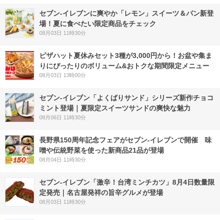
セブン‐イレブンに爽やか「レモン」スイーツ＆パン新登
場！夏に食べたい限定商品をチェック
08月03日 11時30分
ピザハット夏休みセット3種が3,000円から！お盆や集ま
りにぴったりのボリューム&おトクな期間限定メニュー
08月03日 13時00分
セブン‐イレブン「よくばりサンド」シリーズ新作チョコ
ミント登場｜夏限定スイーツサンドの爽快な魅力
08月06日 11時30分
長野県150周年記念フェアがセブン-イレブンで開催 味
噌や伝統野菜を使った新商品21品が登場
08月04日 11時30分
セブン-イレブン「激辛！台湾ミンチカツ」8月4日数量限
定発売｜名古屋発祥の旨辛グルメが登場
08月03日 11時30分