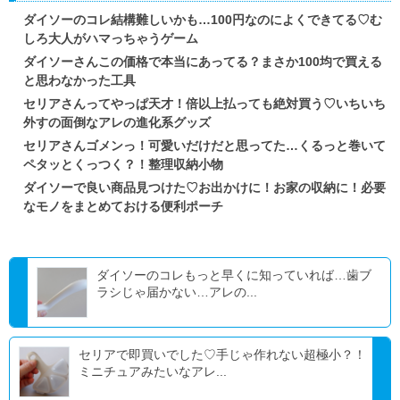
ダイソーのコレ結構難しいかも…100円なのによくできてる♡む
しろ大人がハマっちゃうゲーム
ダイソーさんこの価格で本当にあってる？まさか100均で買える
と思わなかった工具
セリアさんってやっぱ天才！倍以上払っても絶対買う♡いちいち
外すの面倒なアレの進化系グッズ
セリアさんゴメンっ！可愛いだけだと思ってた…くるっと巻いて
ペタッとくっつく？！整理収納小物
ダイソーで良い商品見つけた♡お出かけに！お家の収納に！必要
なモノをまとめておける便利ポーチ
ダイソーのコレもっと早くに知っていれば…歯ブ
ラシじゃ届かない…アレの...
セリアで即買いでした♡手じゃ作れない超極小？！
ミニチュアみたいなアレ...