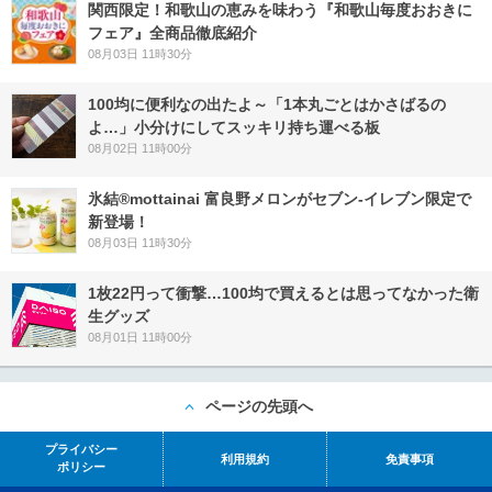
関西限定！和歌山の恵みを味わう『和歌山毎度おおきに
フェア』全商品徹底紹介
08月03日 11時30分
100均に便利なの出たよ～「1本丸ごとはかさばるの
よ…」小分けにしてスッキリ持ち運べる板
08月02日 11時00分
氷結®mottainai 富良野メロンがセブン‐イレブン限定で
新登場！
08月03日 11時30分
1枚22円って衝撃…100均で買えるとは思ってなかった衛
生グッズ
08月01日 11時00分
ページの先頭へ
プライバシー
利用規約
免責事項
ポリシー