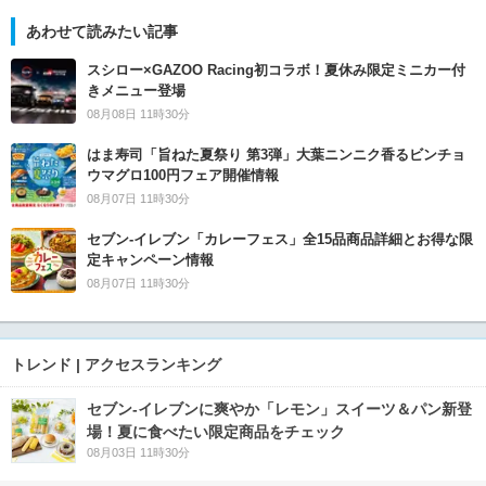
あわせて読みたい記事
スシロー×GAZOO Racing初コラボ！夏休み限定ミニカー付
きメニュー登場
08月08日 11時30分
はま寿司「旨ねた夏祭り 第3弾」大葉ニンニク香るビンチョ
ウマグロ100円フェア開催情報
08月07日 11時30分
セブン‐イレブン「カレーフェス」全15品商品詳細とお得な限
定キャンペーン情報
08月07日 11時30分
トレンド | アクセスランキング
セブン‐イレブンに爽やか「レモン」スイーツ＆パン新登
場！夏に食べたい限定商品をチェック
08月03日 11時30分