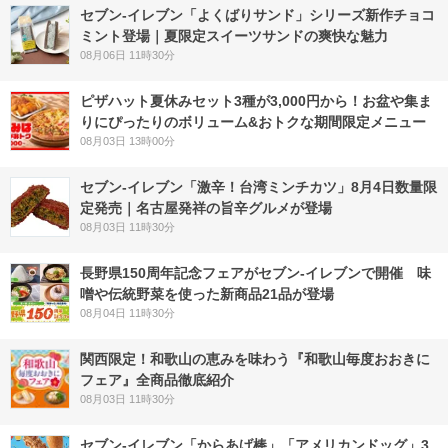
セブン‐イレブン「よくばりサンド」シリーズ新作チョコ
ミント登場｜夏限定スイーツサンドの爽快な魅力
08月06日 11時30分
ピザハット夏休みセット3種が3,000円から！お盆や集ま
りにぴったりのボリューム&おトクな期間限定メニュー
08月03日 13時00分
セブン-イレブン「激辛！台湾ミンチカツ」8月4日数量限
定発売｜名古屋発祥の旨辛グルメが登場
08月03日 11時30分
長野県150周年記念フェアがセブン-イレブンで開催 味
噌や伝統野菜を使った新商品21品が登場
08月04日 11時30分
関西限定！和歌山の恵みを味わう『和歌山毎度おおきに
フェア』全商品徹底紹介
08月03日 11時30分
セブン‐イレブン「からあげ棒」「アメリカンドッグ」3