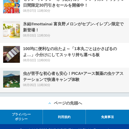
日間限定30円引きセールを開催中！
08月07日 11時30分
氷結®mottainai 富良野メロンがセブン‐イレブン限定で
新登場！
08月03日 11時30分
100均に便利なの出たよ～「1本丸ごとはかさばるの
よ…」小分けにしてスッキリ持ち運べる板
08月02日 11時00分
虫が苦手な初心者も安心！PICA×アース製薬の虫ケアス
テーションで快適キャンプ体験
08月05日 11時30分
ページの先頭へ
プライバシー
利用規約
免責事項
ポリシー