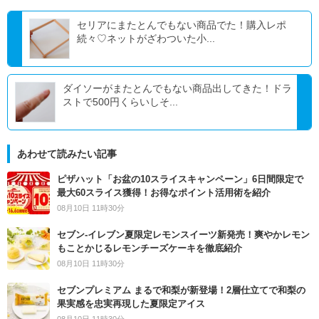
セリアにまたとんでもない商品でた！購入レポ
続々♡ネットがざわついた小...
ダイソーがまたとんでもない商品出してきた！ドラ
ストで500円くらいしそ...
あわせて読みたい記事
ピザハット「お盆の10スライスキャンペーン」6日間限定で
最大60スライス獲得！お得なポイント活用術を紹介
08月10日 11時30分
セブン‐イレブン夏限定レモンスイーツ新発売！爽やかレモン
もことかじるレモンチーズケーキを徹底紹介
08月10日 11時30分
セブンプレミアム まるで和梨が新登場！2層仕立てで和梨の
果実感を忠実再現した夏限定アイス