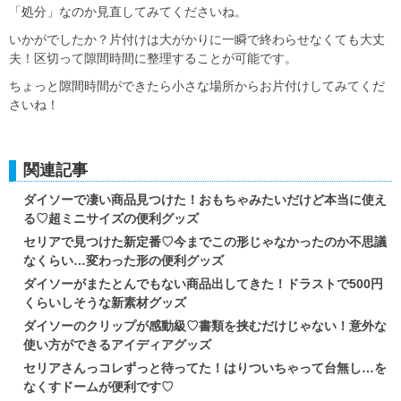
「処分」なのか見直してみてくださいね。
いかがでしたか？片付けは大がかりに一瞬で終わらせなくても大丈
夫！区切って隙間時間に整理することが可能です。
ちょっと隙間時間ができたら小さな場所からお片付けしてみてくだ
さいね！
関連記事
ダイソーで凄い商品見つけた！おもちゃみたいだけど本当に使え
る♡超ミニサイズの便利グッズ
セリアで見つけた新定番♡今までこの形じゃなかったのか不思議
なくらい…変わった形の便利グッズ
ダイソーがまたとんでもない商品出してきた！ドラストで500円
くらいしそうな新素材グッズ
ダイソーのクリップが感動級♡書類を挟むだけじゃない！意外な
使い方ができるアイディアグッズ
セリアさんっコレずっと待ってた！はりついちゃって台無し…を
なくすドームが便利です♡