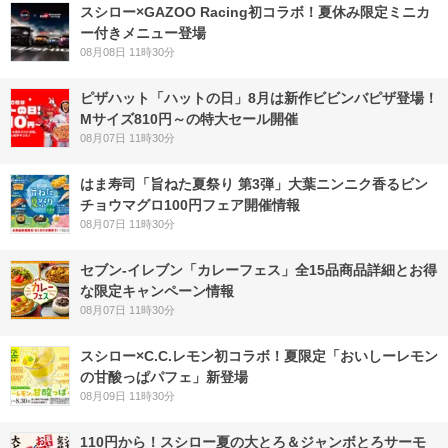
スシロー×GAZOO Racing初コラボ！夏休み限定ミニカ
ー付きメニュー登場
08月08日 11時30分
ピザハット「ハットの日」8月は新作ビビンバピザ登場！
Mサイズ810円～の特大セール開催
08月07日 11時30分
はま寿司「旨ねた夏祭り 第3弾」大葉ニンニク香るビン
チョウマグロ100円フェア開催情報
08月07日 11時30分
セブン‐イレブン「カレーフェス」全15品商品詳細とお得
な限定キャンペーン情報
08月07日 11時30分
スシロー×C.C.レモン初コラボ！夏限定「おいしーレモン
の甘酸っぱパフェ」新登場
08月09日 11時30分
110円から！スシロー夏の大とろ＆ジャンボとろサーモ