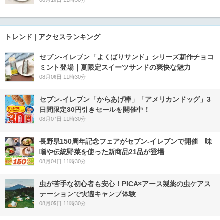
08月10日 11時30分
トレンド | アクセスランキング
セブン‐イレブン「よくばりサンド」シリーズ新作チョコ
ミント登場｜夏限定スイーツサンドの爽快な魅力
08月06日 11時30分
セブン‐イレブン「からあげ棒」「アメリカンドッグ」3
日間限定30円引きセールを開催中！
08月07日 11時30分
長野県150周年記念フェアがセブン-イレブンで開催 味
噌や伝統野菜を使った新商品21品が登場
08月04日 11時30分
虫が苦手な初心者も安心！PICA×アース製薬の虫ケアス
テーションで快適キャンプ体験
08月05日 11時30分