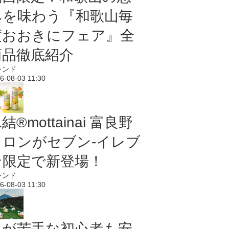
みを味わう『和歌山毎
度おおきにフェア』全
商品徹底紹介
レンド
6-08-03 11:30
結®mottainai 富良野
メロンがセブン‐イレブ
ン限定で新登場！
レンド
6-08-03 11:30
虫が苦手な初心者も安