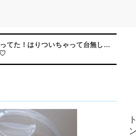
ってた！はりついちゃって台無し…
♡
ト