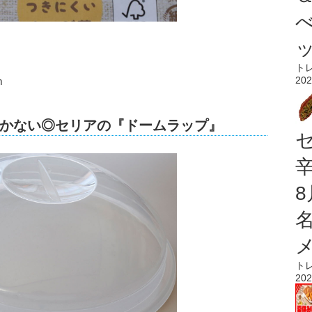
ト
202
m
かない◎セリアの『ドームラップ』
ト
202