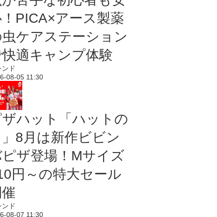
！PICA×アース製薬
の虫ケアステーション
で快適キャンプ体験
レンド
6-08-05 11:30
ピザハット「ハットの
日」8月は新作ビビン
バピザ登場！Mサイズ
810円～の特大セール
開催
レンド
6-08-07 11:30