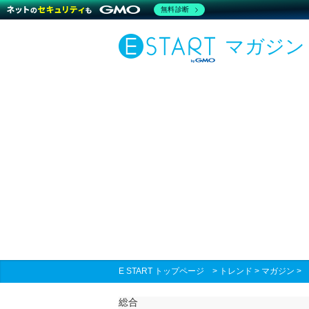
無料診断
マガジン
E START トップページ
>
トレンド
>
マガジン
総合