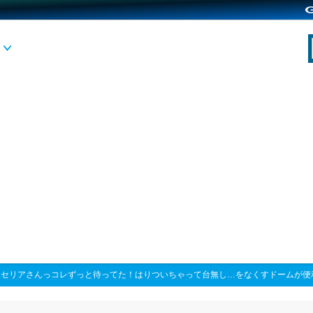
>
セリアさんっコレずっと待ってた！はりついちゃって台無し…をなくすドームが便