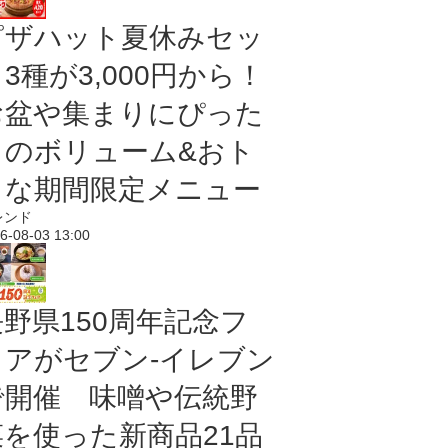
ピザハット夏休みセッ
3種が3,000円から！
お盆や集まりにぴった
りのボリューム&おト
クな期間限定メニュー
レンド
6-08-03 13:00
長野県150周年記念フ
ェアがセブン-イレブン
で開催 味噌や伝統野
菜を使った新商品21品