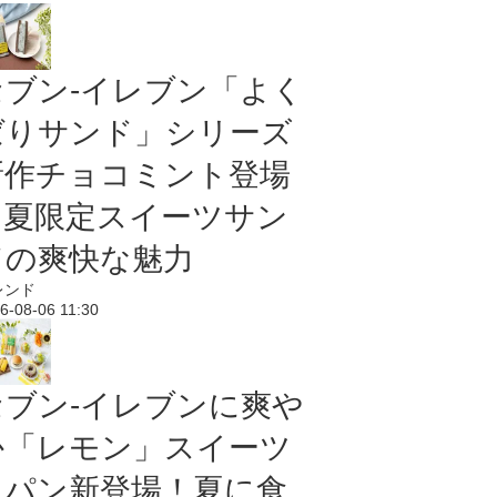
セブン‐イレブン「よく
ばりサンド」シリーズ
新作チョコミント登場
｜夏限定スイーツサン
ドの爽快な魅力
レンド
6-08-06 11:30
セブン‐イレブンに爽や
か「レモン」スイーツ
＆パン新登場！夏に食