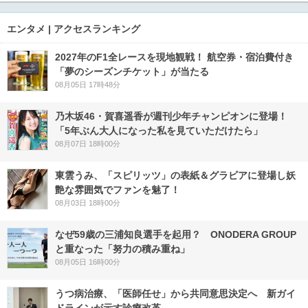
エンタメ | アクセスランキング
2027年のF1全レースを現地観戦！ 航空券・宿泊費付き
「夢のシーズンチケット」が当たる
08月05日 17時48分
乃木坂46・賀喜遥香が週刊少年チャンピオンに登場！
「5年ぶん大人になった私を見ていただけたら」
08月07日 18時00分
東雲うみ、「スピリッツ」の表紙＆グラビアに登場し妖
艶な雰囲気でファンを魅了！
08月03日 18時00分
なぜ59歳の三浦知良選手を起用？ ONODERA GROUP
と重なった「努力の積み重ね」
08月05日 16時00分
うつ病治療、「医師任せ」から共同意思決定へ 新ガイ
ドラインが示す診療改革