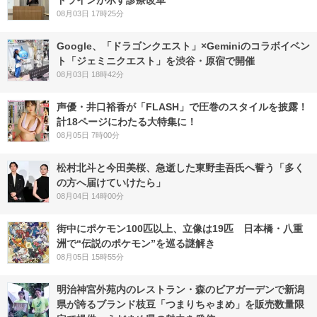
08月03日 17時25分
Google、「ドラゴンクエスト」×Geminiのコラボイベン
ト「ジェミニクエスト」を渋谷・原宿で開催
08月03日 18時42分
声優・井口裕香が「FLASH」で圧巻のスタイルを披露！
計18ページにわたる大特集に！
08月05日 7時00分
松村北斗と今田美桜、急逝した東野圭吾氏へ誓う「多く
の方へ届けていけたら」
08月04日 14時00分
街中にポケモン100匹以上、立像は19匹 日本橋・八重
洲で“伝説のポケモン”を巡る謎解き
08月05日 15時55分
明治神宮外苑内のレストラン・森のビアガーデンで新潟
県が誇るブランド枝豆「つまりちゃまめ」を販売数量限