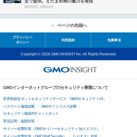
定で提供。えだまめ県の魅力を発信
08月05日 15時51分
ページの先頭へ
プライバシー
利用規約
免責事項
ポリシー
Copyright © 2026 GMO INSIGHT Inc. All Rights Reserved.
GMOインターネットグループのセキュリティ事業について
世界初総合ネットセキュリティサービス「GMOセキュリティ24」
パスワード漏洩診断
Webサイトリスク診断
セキュリティ相談AIチャットボット
実在証明・盗聴対策
サイバー攻撃対策（GMOサイバーセキュリティ byイエラエ）
サイバー攻撃対策（GMO Flatt Security）
なりすまし対策