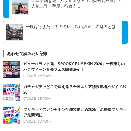
コロナ禍を経て⼋ケ岳エリア（⼭梨県北杜市）の
人気上昇！手厚い行政支...
一度は行きたい冬の名所「銀山温泉」の魅力とは
あわせて読みたい記事
ピューロランド発「SPOOKY PUMPKIN 2026」一夜限りの
ハロウィーン音楽フェス開催決定！
07月31日 15時00分
ガチャガチャどこで買える？全国エリア別設置場所ガイド20
26
07月17日 13時00分
プリキュアのガシャポン全種類まとめ2026【名探偵プリキュ
ア最新9選】
07月16日 13時00分