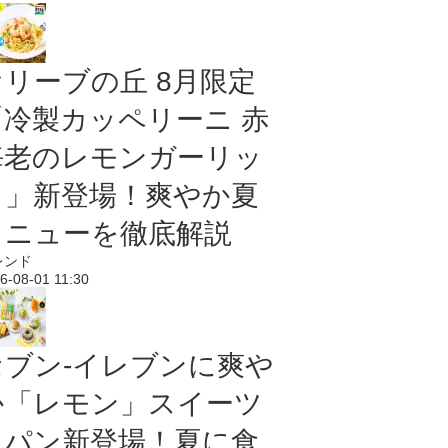
オリーブの丘 8月限定
「冷製カッペリーニ 赤
海老のレモンガーリッ
ク」新登場！爽やか夏
メニューを徹底解説
レンド
6-08-01 11:30
セブン‐イレブンに爽や
か「レモン」スイーツ
＆パン新登場！夏に食