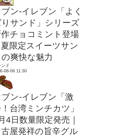
セブン‐イレブン「よく
ばりサンド」シリーズ
新作チョコミント登場
｜夏限定スイーツサン
ドの爽快な魅力
レンド
6-08-06 11:30
セブン-イレブン「激
辛！台湾ミンチカツ」
8月4日数量限定発売｜
名古屋発祥の旨辛グル