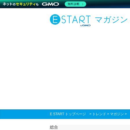
無料診断
マガジン
E START トップページ
>
トレンド
>
マガジン
総合