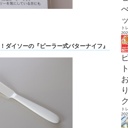
ト
202
！ダイソーの『ピーラー式バターナイフ』
ト
ト
202