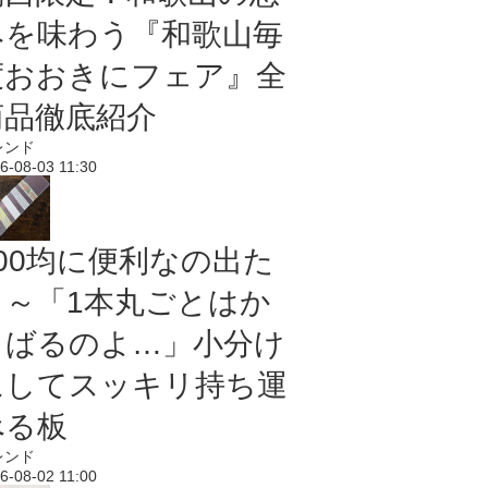
みを味わう『和歌山毎
度おおきにフェア』全
商品徹底紹介
レンド
6-08-03 11:30
100均に便利なの出た
よ～「1本丸ごとはか
さばるのよ…」小分け
にしてスッキリ持ち運
べる板
レンド
6-08-02 11:00