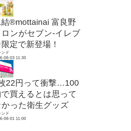
結®mottainai 富良野
メロンがセブン‐イレブ
ン限定で新登場！
レンド
6-08-03 11:30
枚22円って衝撃…100
均で買えるとは思って
なかった衛生グッズ
レンド
6-08-01 11:00