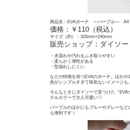
商品名：EVAポーチ ―パープル― A4
価格：￥110（税込）
サイズ（約）：325mm×240mm
販売ショップ：ダイソー
・水濡れや汚れをふき取りやすい
・柔らかく弾性がある
・型崩れしにくい
などの特徴を持つEVAのポーチ。ほかの
色がシンプルすぎて味気ないイメージも
そんなときにダイソーで見つけた『EVA
テルカラーで大人可愛い♡
パープルのほかにもブルーやグレーなど
も便利です！