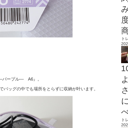
ト
202
―パープル― A6』。
いのでバッグの中でも場所をとらずに収納が叶います。
ト
202