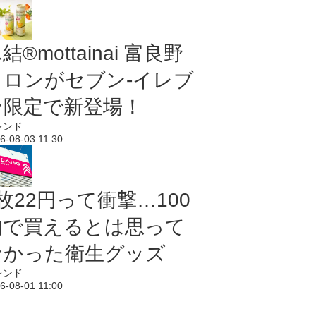
結®mottainai 富良野
メロンがセブン‐イレブ
ン限定で新登場！
レンド
6-08-03 11:30
枚22円って衝撃…100
均で買えるとは思って
なかった衛生グッズ
レンド
6-08-01 11:00