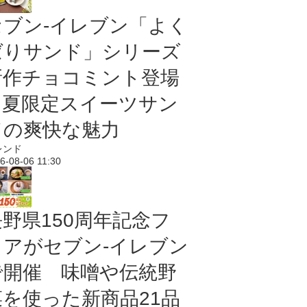
セブン‐イレブン「よく
ばりサンド」シリーズ
新作チョコミント登場
｜夏限定スイーツサン
ドの爽快な魅力
レンド
6-08-06 11:30
長野県150周年記念フ
ェアがセブン-イレブン
で開催 味噌や伝統野
菜を使った新商品21品