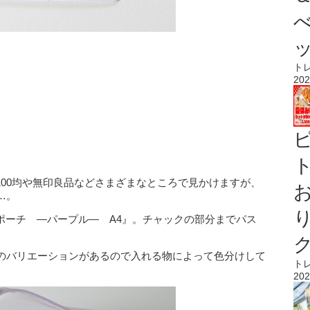
ト
202
ト
100均や無印良品などさまざまなところで見かけますが、
…。
ポーチ ―パープル― A4』。チャックの部分までパス
のバリエーションがあるので入れる物によって色分けして
ト
202