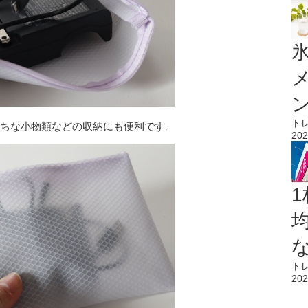
氷
ト
がちな小物類などの収納にも便利です。
202
1
ト
202