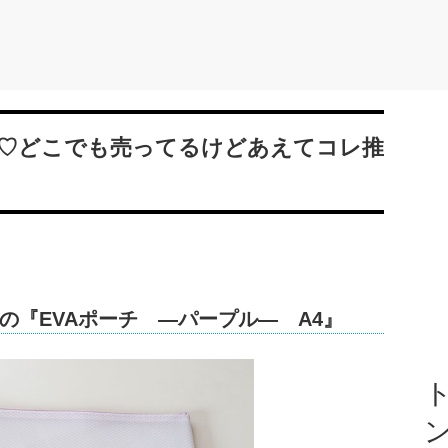
♡どこでも売ってるけどあえてコレ推
の『EVAポーチ ―パープル― A4』
ト