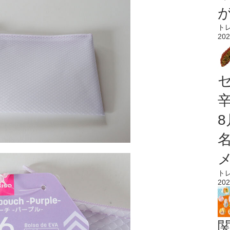
ト
202
ト
202