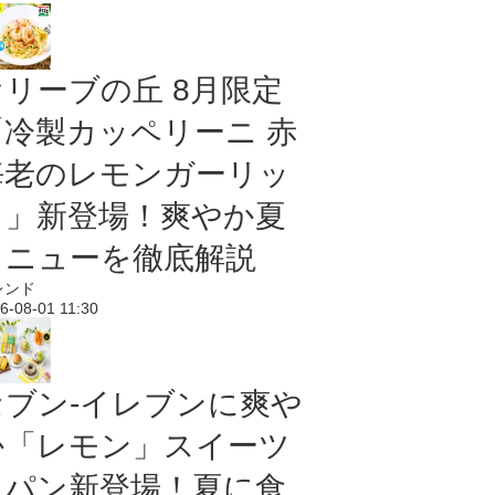
オリーブの丘 8月限定
「冷製カッペリーニ 赤
海老のレモンガーリッ
ク」新登場！爽やか夏
メニューを徹底解説
レンド
6-08-01 11:30
セブン‐イレブンに爽や
か「レモン」スイーツ
＆パン新登場！夏に食