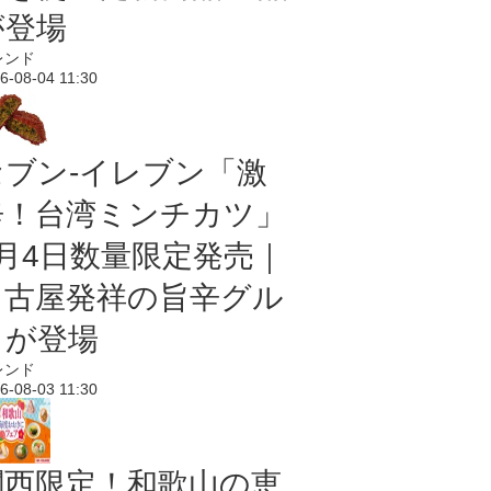
が登場
レンド
6-08-04 11:30
セブン-イレブン「激
辛！台湾ミンチカツ」
8月4日数量限定発売｜
名古屋発祥の旨辛グル
メが登場
レンド
6-08-03 11:30
関西限定！和歌山の恵