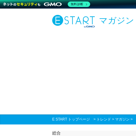
無料診断
マガジン
E START トップページ
>
トレンド
>
マガジン
総合