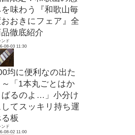
みを味わう『和歌山毎
度おおきにフェア』全
商品徹底紹介
レンド
6-08-03 11:30
100均に便利なの出た
よ～「1本丸ごとはか
さばるのよ…」小分け
にしてスッキリ持ち運
べる板
レンド
6-08-02 11:00