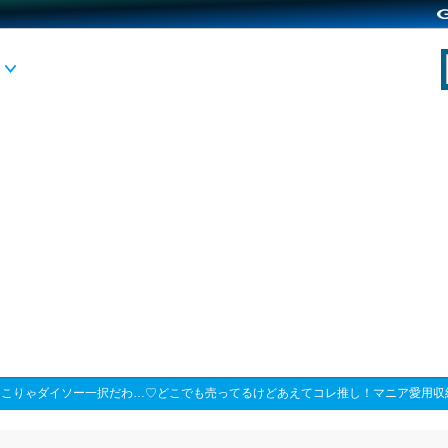
>
こりゃダイソー一択だわ…♡どこでも売ってるけどあえてコレ推し！マニア愛用収