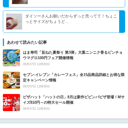
ダイソーさんお願いだからずっと売ってて！ちょこ
っとサイズがちょうど...
あわせて読みたい記事
はま寿司「旨ねた夏祭り 第3弾」大葉ニンニク香るビンチョ
ウマグロ100円フェア開催情報
08月07日 11時30分
セブン‐イレブン「カレーフェス」全15品商品詳細とお得な限
定キャンペーン情報
08月07日 11時30分
ピザハット「ハットの日」8月は新作ビビンバピザ登場！Mサ
イズ810円～の特大セール開催
08月07日 11時30分