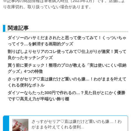
※記事内の商品情報は筆者購入時点（2023年1月）です。店舗によ
り在庫切れ、取り扱っていない場合があります。
関連記事
ダイソーのハサミだまされたと思って使ってみて！くっついちゃ
ってイラ…を解消する画期的グッズ
割りばしよりセリアのコレ使ってみて♡仕上がりが激変！買って
良かったキッチングッズ
買う前に要チェック！整理のプロが教える「実は使いにくい収納
グッズ」4つの特徴
さっすがセリア♡直は嫌だけど重いのも嫌…！わがままを叶えて
くれる便利なボトル
ダイソーならたった300円で作れるの…？見た目がとにかく優勝
です♡高見え力が半端ない飾り棚
さっすがセリア♡直は嫌だけど重いのも嫌…！わ
がままを叶えてくれる便利...