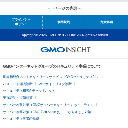
ページの先頭へ
プライバシー
利用規約
免責事項
ポリシー
Copyright © 2026 GMO INSIGHT Inc. All Rights Reserved.
GMOインターネットグループのセキュリティ事業について
世界初総合ネットセキュリティサービス「GMOセキュリティ24」
パスワード漏洩診断
Webサイトリスク診断
セキュリティ相談AIチャットボット
実在証明・盗聴対策
サイバー攻撃対策（GMOサイバーセキュリティ byイエラエ）
サイバー攻撃対策（GMO Flatt Security）
なりすまし対策
セキュリティ事業の軌跡