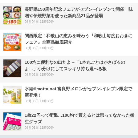
長野県150周年記念フェアがセブン-イレブンで開催 味
噌や伝統野菜を使った新商品21品が登場
08月04日 11時30分
関西限定！和歌山の恵みを味わう『和歌山毎度おおきに
フェア』全商品徹底紹介
08月03日 11時30分
100均に便利なの出たよ～「1本丸ごとはかさばるの
よ…」小分けにしてスッキリ持ち運べる板
08月02日 11時00分
氷結®mottainai 富良野メロンがセブン‐イレブン限定で
新登場！
08月03日 11時30分
1枚22円って衝撃…100均で買えるとは思ってなかった衛
生グッズ
08月01日 11時00分