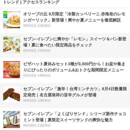
トレンド | アクセスランキング
オリーブの丘 8月限定「冷製カッペリーニ 赤海老のレモ
ンガーリック」新登場！爽やか夏メニューを徹底解説
08月01日 11時30分
セブン‐イレブンに爽やか「レモン」スイーツ＆パン新登
場！夏に食べたい限定商品をチェック
08月03日 11時30分
ピザハット夏休みセット3種が3,000円から！お盆や集ま
りにぴったりのボリューム&おトクな期間限定メニュー
08月03日 13時00分
セブン-イレブン「激辛！台湾ミンチカツ」8月4日数量限
定発売｜名古屋発祥の旨辛グルメが登場
08月03日 11時30分
セブン‐イレブン「よくばりサンド」シリーズ新作チョコ
ミント登場｜夏限定スイーツサンドの爽快な魅力
08月06日 11時30分