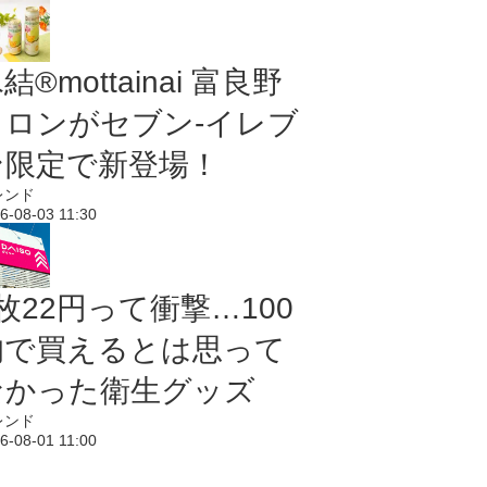
結®mottainai 富良野
メロンがセブン‐イレブ
ン限定で新登場！
レンド
6-08-03 11:30
枚22円って衝撃…100
均で買えるとは思って
なかった衛生グッズ
レンド
6-08-01 11:00