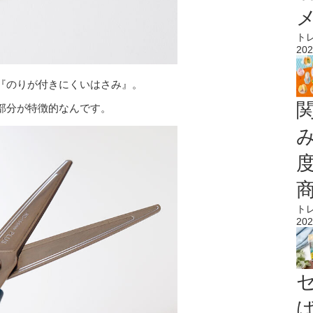
ト
202
『のりが付きにくいはさみ』。
部分が特徴的なんです。
ト
202