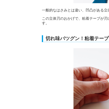
一般的なはさみとは違い、凹凸がある立
この立体刃のおかげで、粘着テープが刃
す。
切れ味バツグン！粘着テープ