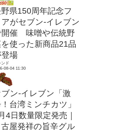
長野県150周年記念フ
ェアがセブン-イレブン
で開催 味噌や伝統野
菜を使った新商品21品
が登場
レンド
6-08-04 11:30
セブン-イレブン「激
辛！台湾ミンチカツ」
8月4日数量限定発売｜
名古屋発祥の旨辛グル