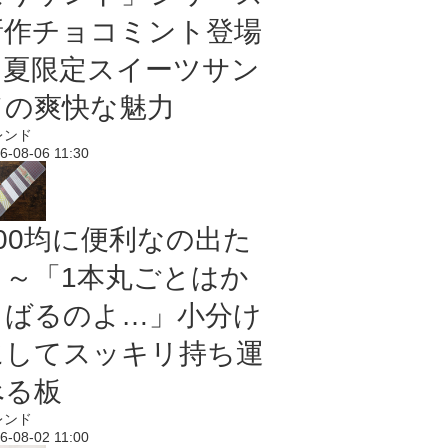
新作チョコミント登場
｜夏限定スイーツサン
ドの爽快な魅力
レンド
6-08-06 11:30
100均に便利なの出た
よ～「1本丸ごとはか
さばるのよ…」小分け
にしてスッキリ持ち運
べる板
レンド
6-08-02 11:00