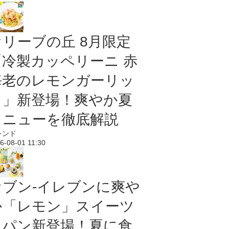
オリーブの丘 8月限定
「冷製カッペリーニ 赤
海老のレモンガーリッ
ク」新登場！爽やか夏
メニューを徹底解説
レンド
6-08-01 11:30
セブン‐イレブンに爽や
か「レモン」スイーツ
＆パン新登場！夏に食