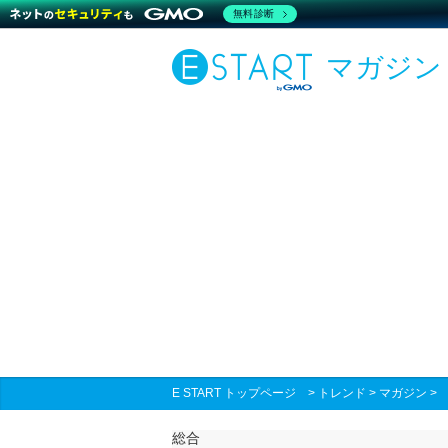
無料診断
マガジン
E START トップページ
>
トレンド
>
マガジン
総合