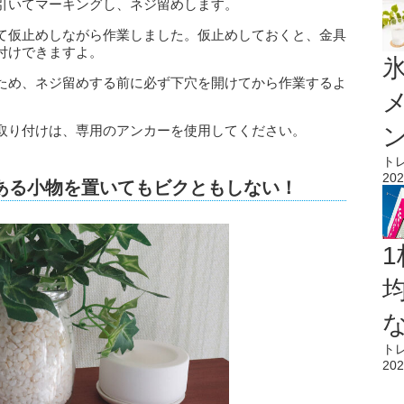
引いてマーキングし、ネジ留めします。
て仮止めしながら作業しました。仮止めしておくと、金具
付けできますよ。
氷
ため、ネジ留めする前に必ず下穴を開けてから作業するよ
取り付けは、専用のアンカーを使用してください。
ト
202
のある小物を置いてもビクともしない！
1
ト
202