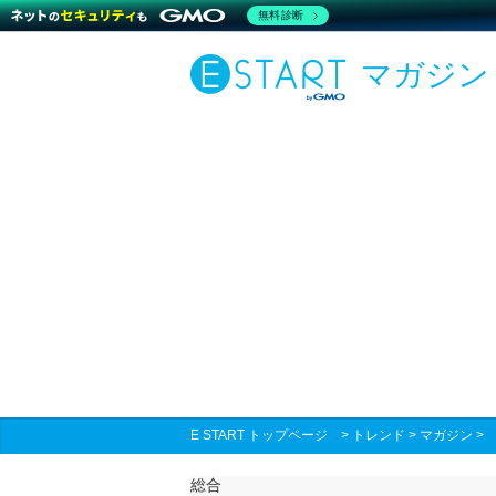
無料診断
マガジン
E START トップページ
>
トレンド
>
マガジン
総合