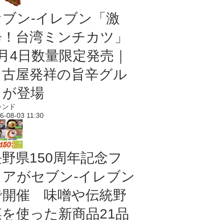
セブン-イレブン「激
辛！台湾ミンチカツ」
8月4日数量限定発売｜
名古屋発祥の旨辛グル
メが登場
レンド
6-08-03 11:30
長野県150周年記念フ
ェアがセブン-イレブン
で開催 味噌や伝統野
菜を使った新商品21品