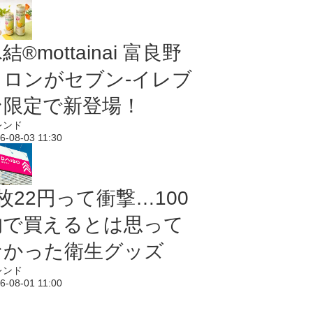
結®mottainai 富良野
メロンがセブン‐イレブ
ン限定で新登場！
レンド
6-08-03 11:30
枚22円って衝撃…100
均で買えるとは思って
なかった衛生グッズ
レンド
6-08-01 11:00