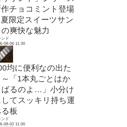
新作チョコミント登場
｜夏限定スイーツサン
ドの爽快な魅力
レンド
6-08-06 11:30
100均に便利なの出た
よ～「1本丸ごとはか
さばるのよ…」小分け
にしてスッキリ持ち運
べる板
レンド
6-08-02 11:00