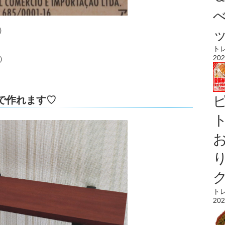
）
ト
202
）
円で作れます♡
ト
ト
202