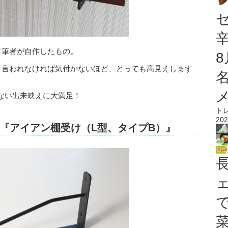
て筆者が自作したもの。
円！言われなければ気付かないほど、とっても高見えします
ない出来映えに大満足！
ト
202
『アイアン棚受け（L型、タイプB）』