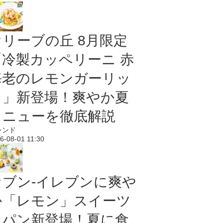
オリーブの丘 8月限定
「冷製カッペリーニ 赤
海老のレモンガーリッ
ク」新登場！爽やか夏
メニューを徹底解説
レンド
6-08-01 11:30
セブン‐イレブンに爽や
か「レモン」スイーツ
＆パン新登場！夏に食