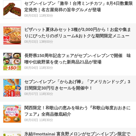
セブン-イレブン「激辛！台湾ミンチカツ」8月4日数量限
定発売｜名古屋発祥の旨辛グルメが登場
08月03日 11時30分
ピザハット夏休みセット3種が3,000円から！お盆や集ま
りにぴったりのボリューム&おトクな期間限定メニュー
08月03日 13時00分
長野県150周年記念フェアがセブン-イレブンで開催 味
噌や伝統野菜を使った新商品21品が登場
08月04日 11時30分
セブン‐イレブン「からあげ棒」「アメリカンドッグ」3
日間限定30円引きセールを開催中！
08月07日 11時30分
関西限定！和歌山の恵みを味わう『和歌山毎度おおきに
フェア』全商品徹底紹介
08月03日 11時30分
氷結®mottainai 富良野メロンがセブン‐イレブン限定で