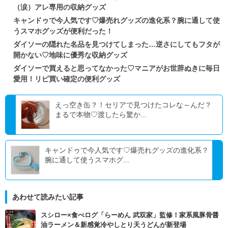
（涙）アレ専用の収納グッズ
キャンドゥで今人気です♡爆売れグッズの進化系？腕に通して使
うスマホグッズが便利だった！
ダイソーの隠れた名品を見つけてしまった…逆さにしてもフタが
開かない♡地味に優秀な収納グッズ
ダイソーで買えると思ってなかった♡マニアがお世辞ぬきに毎日
愛用！リピ買い確定の便利グッズ
えっ空き缶？！セリアで見つけたコレな～んだ？
まるで本物♡渡したら驚か...
キャンドゥで今人気です♡爆売れグッズの進化系？
腕に通して使うスマホグ...
あわせて読みたい記事
スシロー×食べログ「らーめん 武双家」監修！家系風豚骨醤
油ラーメン＆新感覚冷やしとり天うどんが新登場