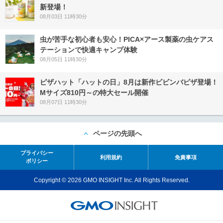
新登場！
08月03日 11時30分
虫が苦手な初心者も安心！PICA×アース製薬の虫ケアス
テーションで快適キャンプ体験
08月05日 11時30分
ピザハット「ハットの日」8月は新作ビビンバピザ登場！
Mサイズ810円～の特大セール開催
08月07日 11時30分
ページの先頭へ
プライバシー
利用規約
免責事項
ポリシー
Copyright © 2026 GMO INSIGHT Inc. All Rights Reserved.