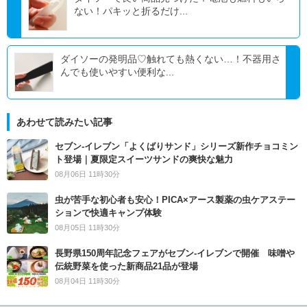
ない！パキッと折るだけ...
ダイソーの発明品♡触れても熱くない…！不器用さ
んでも使いやすい便利な...
あわせて読みたい記事
セブン‐イレブン「よくばりサンド」シリーズ新作チョコミン
ト登場｜夏限定スイーツサンドの爽快な魅力
08月06日 11時30分
虫が苦手な初心者も安心！PICA×アース製薬の虫ケアステー
ションで快適キャンプ体験
08月05日 11時30分
長野県150周年記念フェアがセブン-イレブンで開催 味噌や
伝統野菜を使った新商品21品が登場
08月04日 11時30分