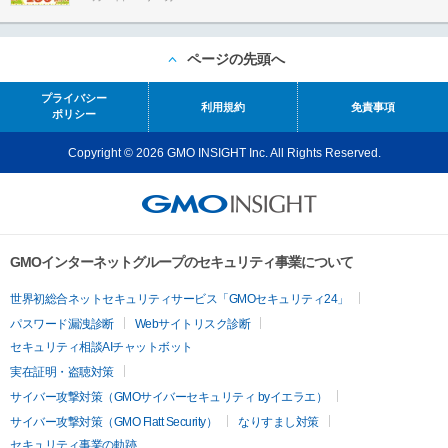
ページの先頭へ
プライバシー
利用規約
免責事項
ポリシー
Copyright © 2026 GMO INSIGHT Inc. All Rights Reserved.
GMOインターネットグループのセキュリティ事業について
世界初総合ネットセキュリティサービス「GMOセキュリティ24」
パスワード漏洩診断
Webサイトリスク診断
セキュリティ相談AIチャットボット
実在証明・盗聴対策
サイバー攻撃対策（GMOサイバーセキュリティ byイエラエ）
サイバー攻撃対策（GMO Flatt Security）
なりすまし対策
セキュリティ事業の軌跡