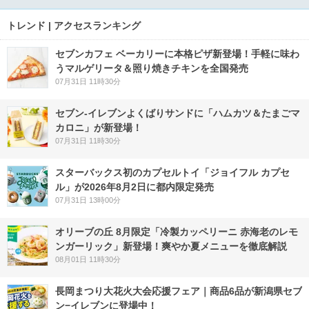
トレンド | アクセスランキング
セブンカフェ ベーカリーに本格ピザ新登場！手軽に味わ
うマルゲリータ＆照り焼きチキンを全国発売
07月31日 11時30分
セブン‐イレブンよくばりサンドに「ハムカツ＆たまごマ
カロニ」が新登場！
07月31日 11時30分
スターバックス初のカプセルトイ「ジョイフル カプセ
ル」が2026年8月2日に都内限定発売
07月31日 13時00分
オリーブの丘 8月限定「冷製カッペリーニ 赤海老のレモ
ンガーリック」新登場！爽やか夏メニューを徹底解説
08月01日 11時30分
長岡まつり大花火大会応援フェア｜商品6品が新潟県セブ
ン−イレブンに登場中！