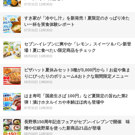
07月31日 11時30分
すき家が「冷やし汁」を新発売！夏限定のさっぱり冷た
い一杯を実食体験レポート
07月31日 11時30分
セブン‐イレブンに爽やか「レモン」スイーツ＆パン新登
場！夏に食べたい限定商品をチェック
08月03日 11時30分
ピザハット夏休みセット3種が3,000円から！お盆や集ま
りにぴったりのボリューム&おトクな期間限定メニュー
08月03日 13時00分
はま寿司「国産生さば 100円」など夏限定の旨ねた第2
弾！漬けホタルイカや本鮪ほほ肉も登場中
07月31日 11時30分
長野県150周年記念フェアがセブン-イレブンで開催 味
噌や伝統野菜を使った新商品21品が登場
08月04日 11時30分