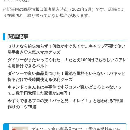
てくださいね。
※記事内の商品情報は筆者購入時点（2023年2月）です。店舗によ
り在庫切れ、取り扱っていない場合があります。
関連記事
セリアなら紛失知らず！何故かすぐ失くす…キャップ不要で使い
勝手良き♡人気スマホグッズ
ダイソーがまたやってくれた…！たとえ1000円でも欲しい♡アレ
を肩掛けできるベルト
ダイソーで良い商品見つけた！電池も燃料もいらない！パキッと
折るだけで長時間使える便利グッズ
キャンドゥさんもはや事件です♡コスパ良いどころじゃないっ
て…数千円覚悟した家電が200円！
今すぐできるプロの技！パッと見「キレイ！」と思われる”部屋
作りのコツ”5選
ダイソーで良い商品見つけた！電池も燃料もいら