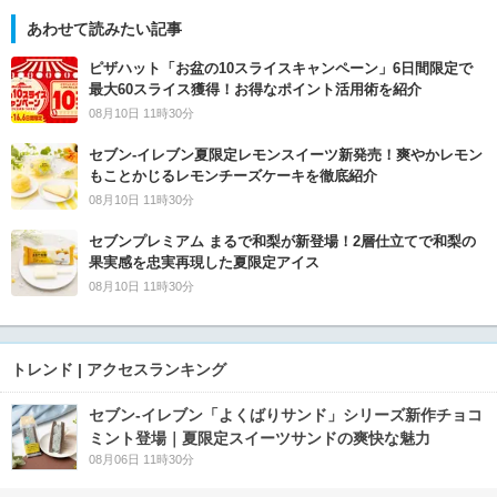
あわせて読みたい記事
ピザハット「お盆の10スライスキャンペーン」6日間限定で
最大60スライス獲得！お得なポイント活用術を紹介
08月10日 11時30分
セブン‐イレブン夏限定レモンスイーツ新発売！爽やかレモン
もことかじるレモンチーズケーキを徹底紹介
08月10日 11時30分
セブンプレミアム まるで和梨が新登場！2層仕立てで和梨の
果実感を忠実再現した夏限定アイス
08月10日 11時30分
トレンド | アクセスランキング
セブン‐イレブン「よくばりサンド」シリーズ新作チョコ
ミント登場｜夏限定スイーツサンドの爽快な魅力
08月06日 11時30分