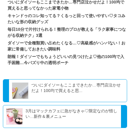
ついにダイソーもここまできたか…専門店泣かせだよ！100均で
買えると思ってなかった家電小物
キャンドゥのコレ知ってる？くるっと回って使いやすい♡タコみ
たいな形の収納グッズ
毎日10分で片付けられる！整理のプロが教える「ラク家事につな
がる収納テク」3選
ダイソーで全種類買い占めたくなる…♡高級感がハンパない！お
家に常備しておきたい調味料
朗報！ダイソーでもちょうどいいの見つけたよ♡他の100均で入
手困難…今バズり中の透明ポーチ
ついにダイソーもここまできたか…専門店泣かせ
だよ！100均で買えると思...
3月はマックカフェに急がなきゃ♡限定なのが惜し
い…新作＆裏メニュー