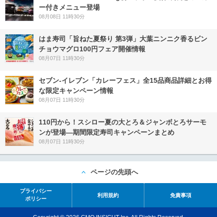
ー付きメニュー登場
08月08日 11時30分
はま寿司「旨ねた夏祭り 第3弾」大葉ニンニク香るビン
チョウマグロ100円フェア開催情報
08月07日 11時30分
セブン‐イレブン「カレーフェス」全15品商品詳細とお得
な限定キャンペーン情報
08月07日 11時30分
110円から！スシロー夏の大とろ＆ジャンボとろサーモ
ンが登場―期間限定寿司キャンペーンまとめ
08月07日 11時30分
ページの先頭へ
プライバシー
利用規約
免責事項
ポリシー