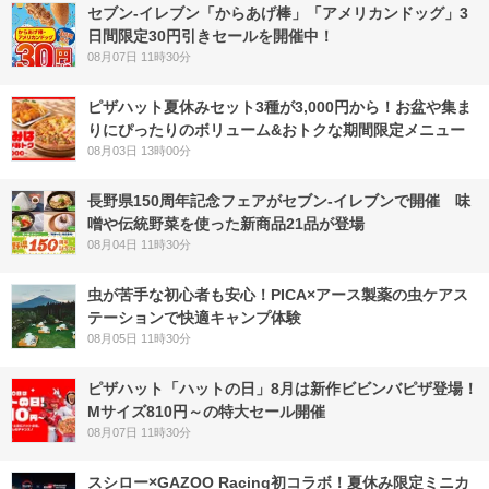
セブン‐イレブン「からあげ棒」「アメリカンドッグ」3
日間限定30円引きセールを開催中！
08月07日 11時30分
ピザハット夏休みセット3種が3,000円から！お盆や集ま
りにぴったりのボリューム&おトクな期間限定メニュー
08月03日 13時00分
長野県150周年記念フェアがセブン-イレブンで開催 味
噌や伝統野菜を使った新商品21品が登場
08月04日 11時30分
虫が苦手な初心者も安心！PICA×アース製薬の虫ケアス
テーションで快適キャンプ体験
08月05日 11時30分
ピザハット「ハットの日」8月は新作ビビンバピザ登場！
Mサイズ810円～の特大セール開催
08月07日 11時30分
スシロー×GAZOO Racing初コラボ！夏休み限定ミニカ