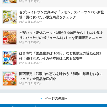
07月31日 11時30分
セブン‐イレブンに爽やか「レモン」スイーツ＆パン新登
場！夏に食べたい限定商品をチェック
08月03日 11時30分
ピザハット夏休みセット3種が3,000円から！お盆や集ま
りにぴったりのボリューム&おトクな期間限定メニュー
08月03日 13時00分
はま寿司「国産生さば 100円」など夏限定の旨ねた第2
弾！漬けホタルイカや本鮪ほほ肉も登場中
07月31日 11時30分
関西限定！和歌山の恵みを味わう『和歌山毎度おおきに
フェア』全商品徹底紹介
08月03日 11時30分
ページの先頭へ