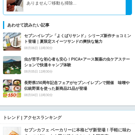
ありません♡移動も掃除...
あわせて読みたい記事
セブン‐イレブン「よくばりサンド」シリーズ新作チョコミン
ト登場｜夏限定スイーツサンドの爽快な魅力
08月06日 11時30分
虫が苦手な初心者も安心！PICA×アース製薬の虫ケアステー
ションで快適キャンプ体験
08月05日 11時30分
長野県150周年記念フェアがセブン-イレブンで開催 味噌や
伝統野菜を使った新商品21品が登場
08月04日 11時30分
トレンド | アクセスランキング
セブンカフェ ベーカリーに本格ピザ新登場！手軽に味わ