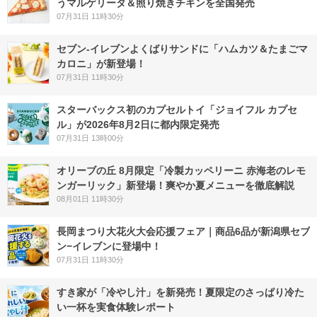
うマルゲリータ＆照り焼きチキンを全国発売
07月31日 11時30分
セブン‐イレブンよくばりサンドに「ハムカツ＆たまごマ
カロニ」が新登場！
07月31日 11時30分
スターバックス初のカプセルトイ「ジョイフル カプセ
ル」が2026年8月2日に都内限定発売
07月31日 13時00分
オリーブの丘 8月限定「冷製カッペリーニ 赤海老のレモ
ンガーリック」新登場！爽やか夏メニューを徹底解説
08月01日 11時30分
長岡まつり大花火大会応援フェア｜商品6品が新潟県セブ
ン−イレブンに登場中！
07月31日 11時30分
すき家が「冷やし汁」を新発売！夏限定のさっぱり冷た
い一杯を実食体験レポート