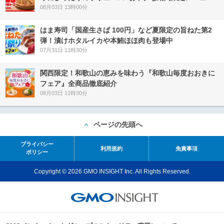
08月03日 13時00分
はま寿司「国産生さば 100円」など夏限定の旨ねた第2
弾！漬けホタルイカや本鮪ほほ肉も登場中
07月31日 11時30分
関西限定！和歌山の恵みを味わう『和歌山毎度おおきに
フェア』全商品徹底紹介
08月03日 11時30分
ページの先頭へ
プライバシー
利用規約
免責事項
ポリシー
Copyright © 2026 GMO INSIGHT Inc. All Rights Reserved.