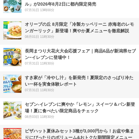
ル」が2026年8月2日に都内限定発売
07月31日 13時00分
オリーブの丘 8月限定「冷製カッペリーニ 赤海老のレモ
ンガーリック」新登場！爽やか夏メニューを徹底解説
08月01日 11時30分
長岡まつり大花火大会応援フェア｜商品6品が新潟県セブ
ン−イレブンに登場中！
07月31日 11時30分
すき家が「冷やし汁」を新発売！夏限定のさっぱり冷た
い一杯を実食体験レポート
07月31日 11時30分
セブン‐イレブンに爽やか「レモン」スイーツ＆パン新登
場！夏に食べたい限定商品をチェック
08月03日 11時30分
ピザハット夏休みセット3種が3,000円から！お盆や集ま
りにぴったりのボリューム&おトクな期間限定メニュー