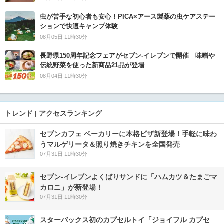
虫が苦手な初心者も安心！PICA×アース製薬の虫ケアステー
ションで快適キャンプ体験
08月05日 11時30分
長野県150周年記念フェアがセブン-イレブンで開催 味噌や
伝統野菜を使った新商品21品が登場
08月04日 11時30分
トレンド | アクセスランキング
セブンカフェ ベーカリーに本格ピザ新登場！手軽に味わ
うマルゲリータ＆照り焼きチキンを全国発売
07月31日 11時30分
セブン‐イレブンよくばりサンドに「ハムカツ＆たまごマ
カロニ」が新登場！
07月31日 11時30分
スターバックス初のカプセルトイ「ジョイフル カプセ