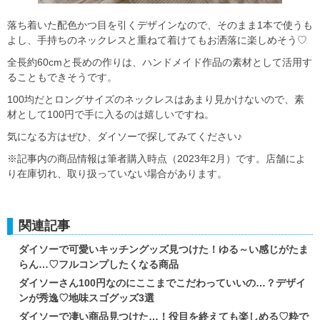
落ち着いた配色かつ目を引くデザインなので、そのまま1本で使うも
よし、手持ちのネックレスと重ねて着けてもお洒落に楽しめそう♡
全長約60cmと長めの作りは、ハンドメイド作品の素材として活用す
ることもできそうです。
100均だとロングサイズのネックレスはあまり見かけないので、素
材として100円で手に入るのは嬉しいですね。
気になる方はぜひ、ダイソーで探してみてください♪
※記事内の商品情報は筆者購入時点（2023年2月）です。店舗によ
り在庫切れ、取り扱っていない場合があります。
関連記事
ダイソーで可愛いキッチングッズ見つけた！ゆる～い感じがたま
らん…♡フルコンプしたくなる商品
ダイソーさん100円なのにここまでこだわっていいの…？デザイ
ンが秀逸♡地味スゴグッズ3選
ダイソーで凄い商品見つけた…！役目を終えても楽しめる♡粋で