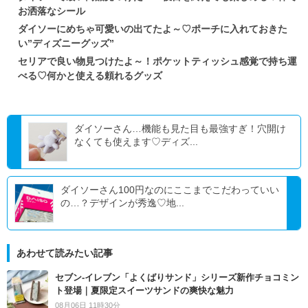
お洒落なシール
ダイソーにめちゃ可愛いの出てたよ～♡ポーチに入れておきた
い”ディズニーグッズ”
セリアで良い物見つけたよ～！ポケットティッシュ感覚で持ち運
べる♡何かと使える頼れるグッズ
ダイソーさん…機能も見た目も最強すぎ！穴開け
なくても使えます♡ディズ...
ダイソーさん100円なのにここまでこだわっていい
の…？デザインが秀逸♡地...
あわせて読みたい記事
セブン‐イレブン「よくばりサンド」シリーズ新作チョコミン
ト登場｜夏限定スイーツサンドの爽快な魅力
08月06日 11時30分