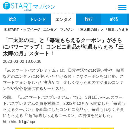
マガジン
総合
トレンド
旅行
経済
エンタメ
E START トップページ
エンタメ
マガジン
「三太郎の日」と「毎週もらえる
「三太郎の日」と「毎週もらえるクーポン」がさら
にパワーアップ！ コンビニ商品が毎週もらえる「三
太郎の月」スタート！
2023-03-02 18:00:38
「auスマートパスプレミアム」は、日常生活でのお買い物や、映画
などのエンタメにお使いいただけるおトクなクーポンをはじめ、ス
マートフォンをもっと快適かつ、楽しく使うためのデジタルコンテ
ンツや安心を提供するサービスだ。
今回、 「auスマートパスプレミアム」では、3月1日からauスマー
トパスプレミアム会員を対象に、2022年12月から開始した「毎週も
らえるクーポン」を豪華にしたコンビニ商品が、毎週もれなく全員
にもらえる「“超”毎週もらえるクーポン」の提供を開始した。
http://kddi-l.jp/uqx