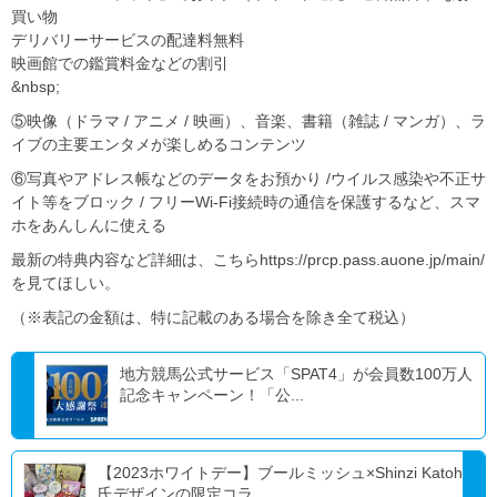
買い物
デリバリーサービスの配達料無料
映画館での鑑賞料金などの割引
&nbsp;
⑤映像（ドラマ / アニメ / 映画）、音楽、書籍（雑誌 / マンガ）、ラ
イブの主要エンタメが楽しめるコンテンツ
⑥写真やアドレス帳などのデータをお預かり /ウイルス感染や不正サ
イト等をブロック / フリーWi-Fi接続時の通信を保護するなど、スマ
ホをあんしんに使える
最新の特典内容など詳細は、こちらhttps://prcp.pass.auone.jp/main/
を見てほしい。
（※表記の金額は、特に記載のある場合を除き全て税込）
地⽅競⾺公式サービス「SPAT4」が会員数100万⼈
記念キャンペーン！「公...
【2023ホワイトデー】ブールミッシュ×Shinzi Katoh
氏デザインの限定コラ...