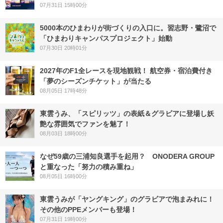
07月31日 15時00分
5000本のひまわりが街づくりの入口に。習志野・鷺沼で
「ひまわりキャンパスプロジェクト」始動
07月30日 20時01分
2027年のF1全レースを現地観戦！ 航空券・宿泊費付き
「夢のシーズンチケット」が当たる
08月05日 17時48分
東雲うみ、「スピリッツ」の表紙＆グラビアに登場し妖
艶な雰囲気でファンを魅了！
08月03日 18時00分
なぜ59歳の三浦知良選手を起用？ ONODERA GROUP
と重なった「努力の積み重ね」
08月05日 16時00分
東雲うみが「ヤングキング」のグラビアで泡まみれに！
その他のPPEメンバーも登場！
07月31日 19時00分