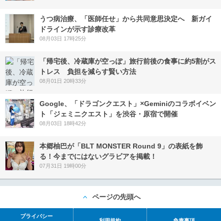
うつ病治療、「医師任せ」から共同意思決定へ 新ガイ
ドラインが示す診療改革
08月03日 17時25分
「帰宅後、冷蔵庫が空っぽ」旅行前後の食事に約5割がス
トレス 負担を減らす賢い方法
08月01日 20時33分
Google、「ドラゴンクエスト」×Geminiのコラボイベン
ト「ジェミニクエスト」を渋谷・原宿で開催
08月03日 18時42分
本郷柚巴が「BLT MONSTER Round 9」の表紙を飾
る！今までにはないグラビアを掲載！
07月31日 19時00分
ページの先頭へ
プライバシー
利用規約
免責事項