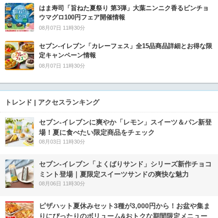
はま寿司「旨ねた夏祭り 第3弾」大葉ニンニク香るビンチョ
ウマグロ100円フェア開催情報
08月07日 11時30分
セブン‐イレブン「カレーフェス」全15品商品詳細とお得な限
定キャンペーン情報
08月07日 11時30分
トレンド | アクセスランキング
セブン‐イレブンに爽やか「レモン」スイーツ＆パン新登
場！夏に食べたい限定商品をチェック
08月03日 11時30分
セブン‐イレブン「よくばりサンド」シリーズ新作チョコ
ミント登場｜夏限定スイーツサンドの爽快な魅力
08月06日 11時30分
ピザハット夏休みセット3種が3,000円から！お盆や集ま
りにぴったりのボリューム&おトクな期間限定メニュー