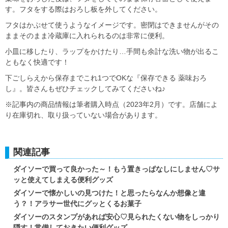
す。フタをする際はおろし板を外してください。
フタはかぶせて使うようなイメージです。密閉はできませんがその
ままそのまま冷蔵庫に入れられるのは非常に便利。
小皿に移したり、ラップをかけたり…手間も余計な洗い物が出るこ
ともなく快適です！
下ごしらえから保存までこれ1つでOKな『保存できる 薬味おろ
し』。皆さんもぜひチェックしてみてくださいね♪
※記事内の商品情報は筆者購入時点（2023年2月）です。店舗によ
り在庫切れ、取り扱っていない場合があります。
関連記事
ダイソーで買って良かった～！もう置きっぱなしにしません♡サ
ッと使えてしまえる便利グッズ
ダイソーで懐かしいの見つけた！と思ったらなんか想像と違
う？！アラサー世代にグッとくるお菓子
ダイソーのスタンプがあれば安心♡見られたくない物をしっかり
隠す！常備しておきたい便利グッズ