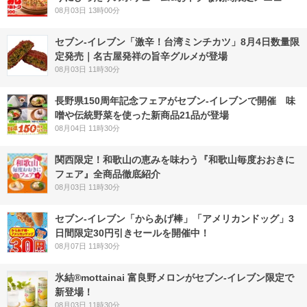
08月03日 13時00分
セブン-イレブン「激辛！台湾ミンチカツ」8月4日数量限
定発売｜名古屋発祥の旨辛グルメが登場
08月03日 11時30分
長野県150周年記念フェアがセブン-イレブンで開催 味
噌や伝統野菜を使った新商品21品が登場
08月04日 11時30分
関西限定！和歌山の恵みを味わう『和歌山毎度おおきに
フェア』全商品徹底紹介
08月03日 11時30分
セブン‐イレブン「からあげ棒」「アメリカンドッグ」3
日間限定30円引きセールを開催中！
08月07日 11時30分
氷結®mottainai 富良野メロンがセブン‐イレブン限定で
新登場！
08月03日 11時30分