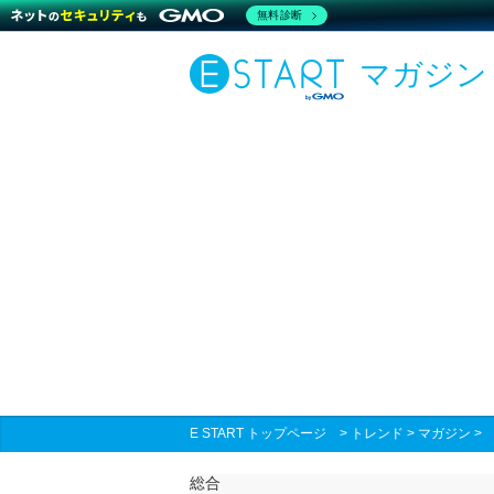
無料診断
マガジン
E START トップページ
>
トレンド
>
マガジン
総合