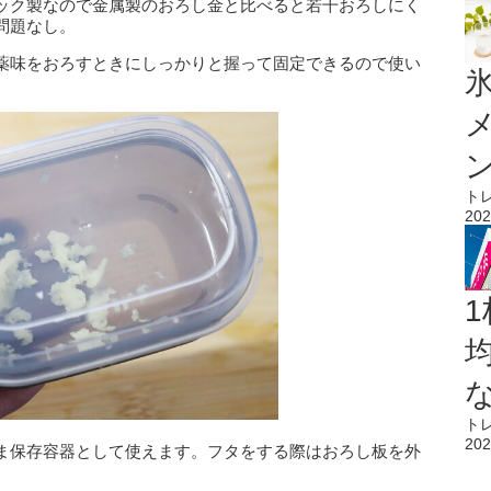
ック製なので金属製のおろし金と比べると若干おろしにく
問題なし。
薬味をおろすときにしっかりと握って固定できるので使い
氷
ト
202
1
ト
202
ま保存容器として使えます。フタをする際はおろし板を外