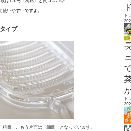
段は110円（税込）と良コスパ◎
で使いやすいですよ。
ト
202
タイプ
ト
202
「粗目」、もう片面は「細目」となっています。