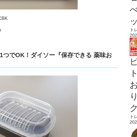
CBK
ト
m
202
1つでOK！ダイソー『保存できる 薬味お
ト
ト
202