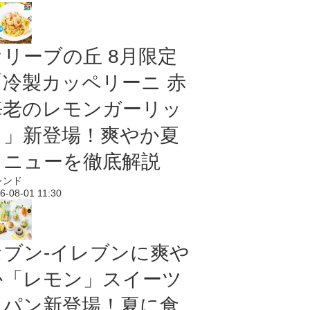
オリーブの丘 8月限定
「冷製カッペリーニ 赤
海老のレモンガーリッ
ク」新登場！爽やか夏
メニューを徹底解説
レンド
6-08-01 11:30
セブン‐イレブンに爽や
か「レモン」スイーツ
＆パン新登場！夏に食