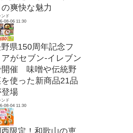
ドの爽快な魅力
レンド
6-08-06 11:30
長野県150周年記念フ
ェアがセブン-イレブン
で開催 味噌や伝統野
菜を使った新商品21品
が登場
レンド
6-08-04 11:30
関西限定！和歌山の恵