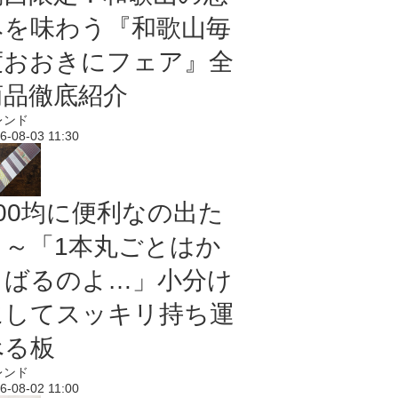
みを味わう『和歌山毎
度おおきにフェア』全
商品徹底紹介
レンド
6-08-03 11:30
100均に便利なの出た
よ～「1本丸ごとはか
さばるのよ…」小分け
にしてスッキリ持ち運
べる板
レンド
6-08-02 11:00