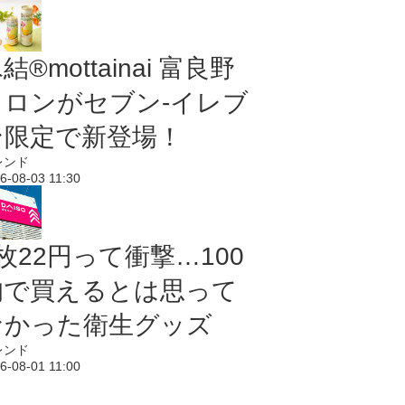
結®mottainai 富良野
メロンがセブン‐イレブ
ン限定で新登場！
レンド
6-08-03 11:30
枚22円って衝撃…100
均で買えるとは思って
なかった衛生グッズ
レンド
6-08-01 11:00