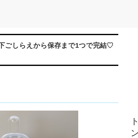
下ごしらえから保存まで1つで完結♡
ト