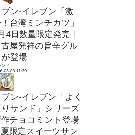
セブン-イレブン「激
辛！台湾ミンチカツ」
8月4日数量限定発売｜
名古屋発祥の旨辛グル
メが登場
レンド
6-08-03 11:30
セブン‐イレブン「よく
ばりサンド」シリーズ
新作チョコミント登場
｜夏限定スイーツサン