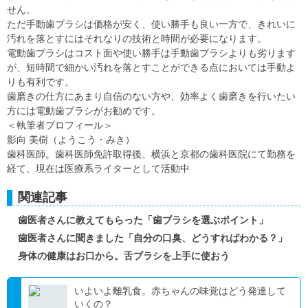
せん。
ただ手動歯ブラシは価格が安く、使い勝手も良い一方で、きれいに
汚れを落とすにはそれなりの技術と時間が必要になります。
電動歯ブラシはコスト面や使い勝手は手動歯ブラシよりも劣ります
が、短時間で細かい汚れを落とすことができる点においては手動よ
りも有利です。
歯磨きの仕方にあまり自信のない方や、効率よく歯磨きを行いたい
方には電動歯ブラシがお勧めです。
＜執筆者プロフィール＞
影向 美樹（ようこう・みき）
歯科医師。歯科医師免許取得後、横浜と京都の歯科医院にて勤務を
経て、現在は医療系ライターとして活動中
関連記事
歯医者さんに教えてもらった「歯ブラシを選ぶポイント」
歯医者さんに聞きました「自分の口臭、どうすればわかる？」
身体の健康はお口から。舌ブラシを上手に使おう
いよいよ離乳食。赤ちゃんの味覚はどう発達して
いくの？