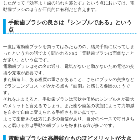
したがって『効率よく歯の汚れを落とす』という点においては、電
動歯ブラシのほうが圧倒的に有利だと言えます。
手動歯ブラシの良さは『シンプルである』という
点
一度は電動歯ブラシを買ってはみたものの、結局手動に戻ってしま
ったという方の話でよく聞かれるのは「電動歯ブラシは面倒なこと
が多い」という点です。
電動歯ブラシはその名の通り、電気がないと動かないため電池の交
換や充電が必要です。
また構造上、ある程度の重さがあること、さらにブラシの交換など
でランニングコストがかかる点も『面倒』と感じる要因のようで
す。
それをふまえると、手動歯ブラシは形状や価格のシンプルさが最大
のメリットと言えるでしょう。また歯や歯茎の状態によって力加減
を自身で自由に変えられる手軽さも良い点です。
よって歯磨きの仕方に多少の自信があり、自分のペースで毎日きち
んと磨ける方は手動の歯ブラシを好まれる方が多いです。
電動歯ブラシは高機能なものほどメリットが大き