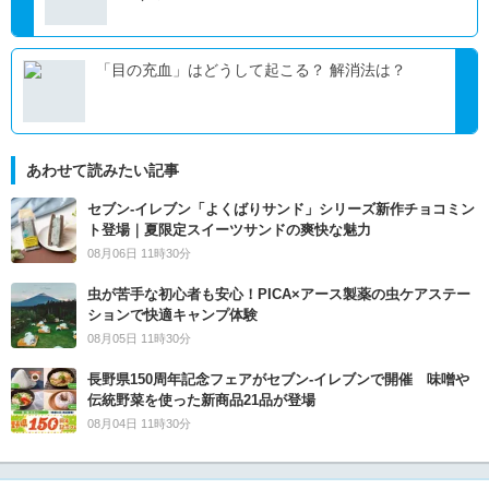
「目の充血」はどうして起こる？ 解消法は？
あわせて読みたい記事
セブン‐イレブン「よくばりサンド」シリーズ新作チョコミン
ト登場｜夏限定スイーツサンドの爽快な魅力
08月06日 11時30分
虫が苦手な初心者も安心！PICA×アース製薬の虫ケアステー
ションで快適キャンプ体験
08月05日 11時30分
長野県150周年記念フェアがセブン-イレブンで開催 味噌や
伝統野菜を使った新商品21品が登場
08月04日 11時30分