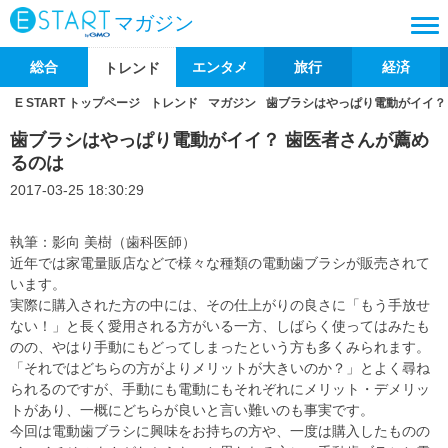
マガジン
総合
エンタメ
旅行
経済
トレンド
E START トップページ
トレンド
マガジン
歯ブラシはやっぱり電動がイイ？
歯ブラシはやっぱり電動がイイ？ 歯医者さんが薦め
るのは
2017-03-25 18:30:29
執筆：影向 美樹（歯科医師）
近年では家電量販店などで様々な種類の電動歯ブラシが販売されて
います。
実際に購入された方の中には、その仕上がりの良さに「もう手放せ
ない！」と長く愛用される方がいる一方、しばらく使ってはみたも
のの、やはり手動にもどってしまったという方も多くみられます。
「それではどちらの方がよりメリットが大きいのか？」とよく尋ね
られるのですが、手動にも電動にもそれぞれにメリット・デメリッ
トがあり、一概にどちらが良いと言い難いのも事実です。
今回は電動歯ブラシに興味をお持ちの方や、一度は購入したものの