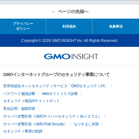
ページの先頭へ
プライバシー
利用規約
免責事項
ポリシー
Copyright © 2026 GMO INSIGHT Inc. All Rights Reserved.
GMOインターネットグループのセキュリティ事業について
世界初総合ネットセキュリティサービス「GMOセキュリティ24」
パスワード漏洩診断
Webサイトリスク診断
セキュリティ相談AIチャットボット
実在証明・盗聴対策
サイバー攻撃対策（GMOサイバーセキュリティ byイエラエ）
サイバー攻撃対策（GMO Flatt Security）
なりすまし対策
セキュリティ事業の軌跡