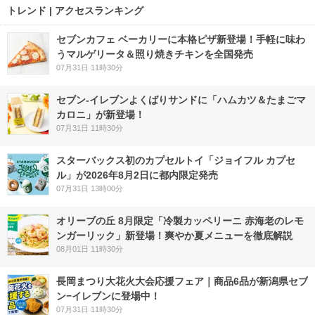
トレンド | アクセスランキング
セブンカフェ ベーカリーに本格ピザ新登場！手軽に味わ
うマルゲリータ＆照り焼きチキンを全国発売
07月31日 11時30分
セブン‐イレブンよくばりサンドに「ハムカツ＆たまごマ
カロニ」が新登場！
07月31日 11時30分
スターバックス初のカプセルトイ「ジョイフル カプセ
ル」が2026年8月2日に都内限定発売
07月31日 13時00分
オリーブの丘 8月限定「冷製カッペリーニ 赤海老のレモ
ンガーリック」新登場！爽やか夏メニューを徹底解説
08月01日 11時30分
長岡まつり大花火大会応援フェア｜商品6品が新潟県セブ
ン−イレブンに登場中！
07月31日 11時30分