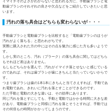
イマイチそのよさがわからないと思われる方に、手動歯ブラシと電
動歯ブラシのそれぞれの良さや欠点などをご紹介していきたいと思
います。
汚れの落ち具合はどちらも変わらないが・・・
手動歯ブラシと電動歯ブラシを比較すると「電動歯ブラシのほうが
汚れがよく落ちる」と思われがちです。
実際に購入された方の中にはその点を魅力に感じた方も多いようで
す。
しかし実のところ、汚れ（プラーク）の落ち具合に関してはどちら
もそれほど差はありません。
もしもどちらかを選んで、汚れがイマイチ落とせないと感じている
のであれば、それは歯ブラシが歯にきちんと当たっていないからで
す。
つまり歯ブラシは歯の1本1本にきちんと当てさえすれば、手動であ
れ電動であれ、きれいに汚れを落とすことができるのです。
ただ手動と電動の大きな違いは、その効率にあります。
同じ汚れを落とすにしても、手動と電動ではかかる時間に大きな差
があり、電動歯ブラシと同様に汚れを落とそうとすれば、手動では
その何倍もの時間がかかってしまうのです。