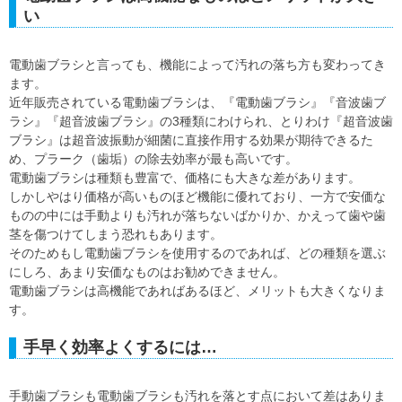
い
電動歯ブラシと言っても、機能によって汚れの落ち方も変わってき
ます。
近年販売されている電動歯ブラシは、『電動歯ブラシ』『音波歯ブ
ラシ』『超音波歯ブラシ』の3種類にわけられ、とりわけ『超音波歯
ブラシ』は超音波振動が細菌に直接作用する効果が期待できるた
め、プラーク（歯垢）の除去効率が最も高いです。
電動歯ブラシは種類も豊富で、価格にも大きな差があります。
しかしやはり価格が高いものほど機能に優れており、一方で安価な
ものの中には手動よりも汚れが落ちないばかりか、かえって歯や歯
茎を傷つけてしまう恐れもあります。
そのためもし電動歯ブラシを使用するのであれば、どの種類を選ぶ
にしろ、あまり安価なものはお勧めできません。
電動歯ブラシは高機能であればあるほど、メリットも大きくなりま
す。
手早く効率よくするには…
手動歯ブラシも電動歯ブラシも汚れを落とす点において差はありま