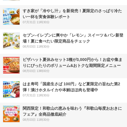
すき家が「冷やし汁」を新発売！夏限定のさっぱり冷た
い一杯を実食体験レポート
07月31日 11時30分
セブン‐イレブンに爽やか「レモン」スイーツ＆パン新登
場！夏に食べたい限定商品をチェック
08月03日 11時30分
ピザハット夏休みセット3種が3,000円から！お盆や集ま
りにぴったりのボリューム&おトクな期間限定メニュー
08月03日 13時00分
はま寿司「国産生さば 100円」など夏限定の旨ねた第2
弾！漬けホタルイカや本鮪ほほ肉も登場中
07月31日 11時30分
関西限定！和歌山の恵みを味わう『和歌山毎度おおきに
フェア』全商品徹底紹介
08月03日 11時30分