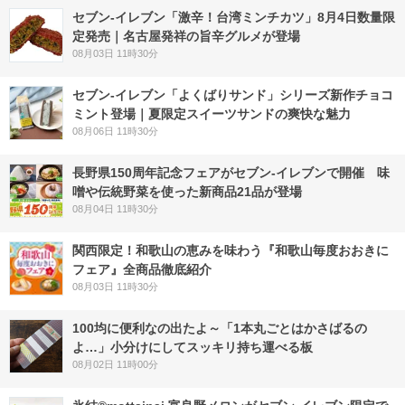
セブン-イレブン「激辛！台湾ミンチカツ」8月4日数量限
定発売｜名古屋発祥の旨辛グルメが登場
08月03日 11時30分
セブン‐イレブン「よくばりサンド」シリーズ新作チョコ
ミント登場｜夏限定スイーツサンドの爽快な魅力
08月06日 11時30分
長野県150周年記念フェアがセブン-イレブンで開催 味
噌や伝統野菜を使った新商品21品が登場
08月04日 11時30分
関西限定！和歌山の恵みを味わう『和歌山毎度おおきに
フェア』全商品徹底紹介
08月03日 11時30分
100均に便利なの出たよ～「1本丸ごとはかさばるの
よ…」小分けにしてスッキリ持ち運べる板
08月02日 11時00分