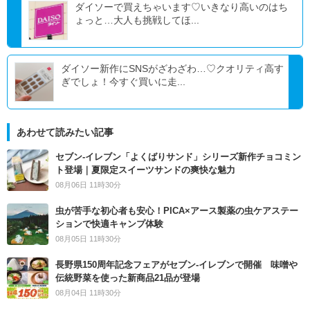
ダイソーで買えちゃいます♡いきなり高いのはち
ょっと…大人も挑戦してほ...
ダイソー新作にSNSがざわざわ…♡クオリティ高す
ぎでしょ！今すぐ買いに走...
あわせて読みたい記事
セブン‐イレブン「よくばりサンド」シリーズ新作チョコミン
ト登場｜夏限定スイーツサンドの爽快な魅力
08月06日 11時30分
虫が苦手な初心者も安心！PICA×アース製薬の虫ケアステー
ションで快適キャンプ体験
08月05日 11時30分
長野県150周年記念フェアがセブン-イレブンで開催 味噌や
伝統野菜を使った新商品21品が登場
08月04日 11時30分