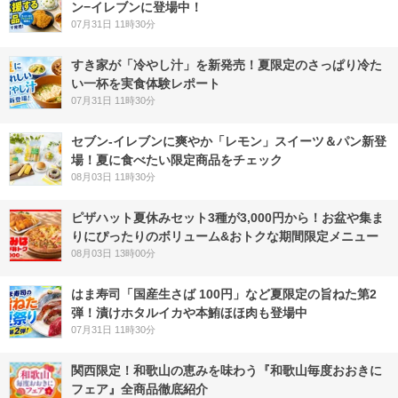
ン−イレブンに登場中！
07月31日 11時30分
すき家が「冷やし汁」を新発売！夏限定のさっぱり冷た
い一杯を実食体験レポート
07月31日 11時30分
セブン‐イレブンに爽やか「レモン」スイーツ＆パン新登
場！夏に食べたい限定商品をチェック
08月03日 11時30分
ピザハット夏休みセット3種が3,000円から！お盆や集ま
りにぴったりのボリューム&おトクな期間限定メニュー
08月03日 13時00分
はま寿司「国産生さば 100円」など夏限定の旨ねた第2
弾！漬けホタルイカや本鮪ほほ肉も登場中
07月31日 11時30分
関西限定！和歌山の恵みを味わう『和歌山毎度おおきに
フェア』全商品徹底紹介