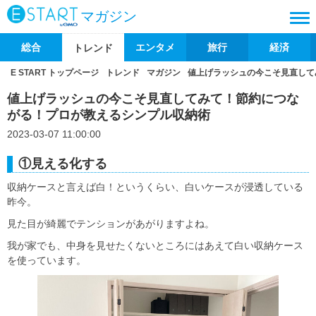
マガジン
総合
エンタメ
旅行
経済
トレンド
E START トップページ
トレンド
マガジン
値上げラッシュの今こそ見直して
値上げラッシュの今こそ見直してみて！節約につな
がる！プロが教えるシンプル収納術
2023-03-07 11:00:00
①見える化する
収納ケースと言えば白！というくらい、白いケースが浸透している
昨今。
見た目が綺麗でテンションがあがりますよね。
我が家でも、中身を見せたくないところにはあえて白い収納ケース
を使っています。