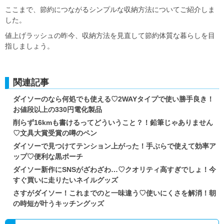
ここまで、節約につながるシンプルな収納方法についてご紹介しま
した。
値上げラッシュの昨今、収納方法を見直して節約体質な暮らしを目
指しましょう。
関連記事
ダイソーのなら何処でも使える♡2WAYタイプで使い勝手良き！
お値段以上の330円電化製品
削らず16kmも書けるってどういうこと？！鉛筆じゃありません
♡文具大賞受賞の噂のペン
ダイソーで見つけてテンション上がった！手ぶらで使えて効率ア
ップ♡便利な黒ポーチ
ダイソー新作にSNSがざわざわ…♡クオリティ高すぎでしょ！今
すぐ買いに走りたいネイルグッズ
さすがダイソー！これまでのと一味違う♡使いにくさを解消！朝
の時短が叶うキッチングッズ