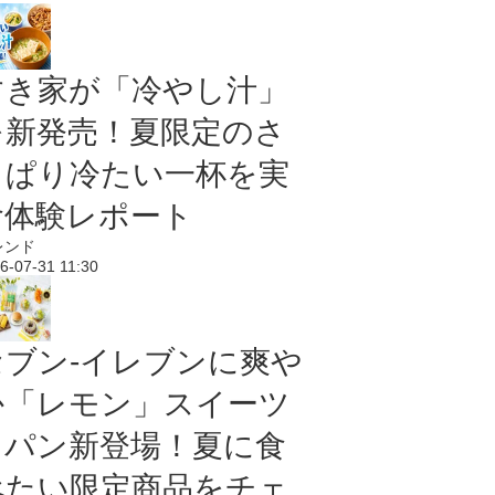
すき家が「冷やし汁」
を新発売！夏限定のさ
っぱり冷たい一杯を実
食体験レポート
レンド
6-07-31 11:30
セブン‐イレブンに爽や
か「レモン」スイーツ
＆パン新登場！夏に食
べたい限定商品をチェ