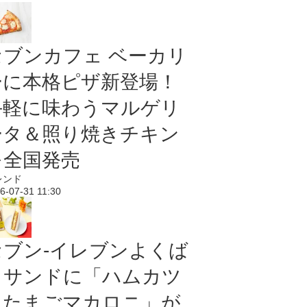
セブンカフェ ベーカリ
ーに本格ピザ新登場！
手軽に味わうマルゲリ
ータ＆照り焼きチキン
を全国発売
レンド
6-07-31 11:30
セブン‐イレブンよくば
りサンドに「ハムカツ
＆たまごマカロニ」が