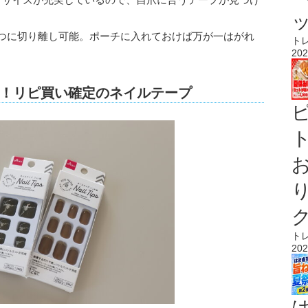
ずつに切り離し可能。ポーチに入れておけば万が一はがれ
ト
202
！リピ買い確定のネイルテープ
ト
ト
202