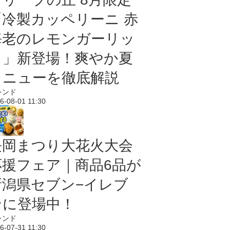
「冷製カッペリーニ 赤
海老のレモンガーリッ
ク」新登場！爽やか夏
メニューを徹底解説
レンド
6-08-01 11:30
長岡まつり大花火大会
応援フェア｜商品6品が
新潟県セブン−イレブ
ンに登場中！
レンド
6-07-31 11:30