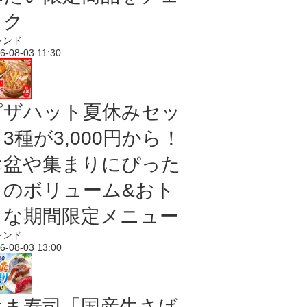
ック
レンド
6-08-03 11:30
ピザハット夏休みセッ
3種が3,000円から！
お盆や集まりにぴった
りのボリューム&おト
クな期間限定メニュー
レンド
6-08-03 13:00
はま寿司「国産生さば