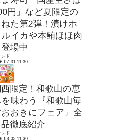
100円」など夏限定の
旨ねた第2弾！漬けホ
タルイカや本鮪ほほ肉
も登場中
レンド
6-07-31 11:30
関西限定！和歌山の恵
みを味わう『和歌山毎
度おおきにフェア』全
商品徹底紹介
レンド
6-08-03 11:30