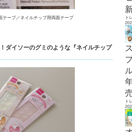
ト
面テープ／ネイルチップ用両面テープ
202
！ダイソーのグミのような『ネイルチップ
ル
ト
202