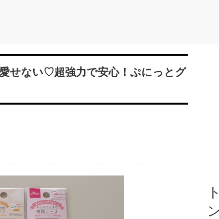
愛せない♡超強力で安心！ぷにっとグ
ト