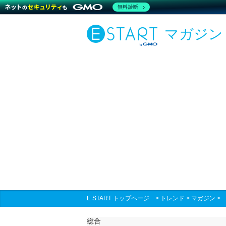
無料診断
マガジン
E START トップページ
>
トレンド
>
マガジン
総合