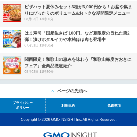
ピザハット夏休みセット3種が3,000円から！お盆や集ま
りにぴったりのボリューム&おトクな期間限定メニュー
08月03日 13時00分
はま寿司「国産生さば 100円」など夏限定の旨ねた第2
弾！漬けホタルイカや本鮪ほほ肉も登場中
07月31日 11時30分
関西限定！和歌山の恵みを味わう『和歌山毎度おおきに
フェア』全商品徹底紹介
08月03日 11時30分
ページの先頭へ
プライバシー
利用規約
免責事項
ポリシー
Copyright © 2026 GMO INSIGHT Inc. All Rights Reserved.