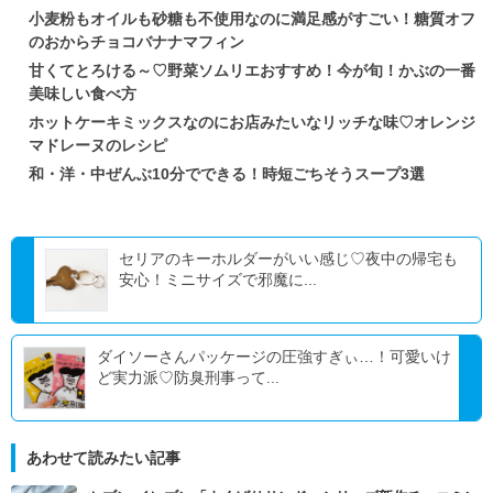
小麦粉もオイルも砂糖も不使用なのに満足感がすごい！糖質オフ
のおからチョコバナナマフィン
甘くてとろける～♡野菜ソムリエおすすめ！今が旬！かぶの一番
美味しい食べ方
ホットケーキミックスなのにお店みたいなリッチな味♡オレンジ
マドレーヌのレシピ
和・洋・中ぜんぶ10分でできる！時短ごちそうスープ3選
セリアのキーホルダーがいい感じ♡夜中の帰宅も
安心！ミニサイズで邪魔に...
ダイソーさんパッケージの圧強すぎぃ…！可愛いけ
ど実力派♡防臭刑事って...
あわせて読みたい記事