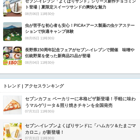
セブン‐イレブン「よくばりサンド」シリーズ新作チョコミン
ト登場｜夏限定スイーツサンドの爽快な魅力
08月06日 11時30分
虫が苦手な初心者も安心！PICA×アース製薬の虫ケアステー
ションで快適キャンプ体験
08月05日 11時30分
長野県150周年記念フェアがセブン-イレブンで開催 味噌や
伝統野菜を使った新商品21品が登場
08月04日 11時30分
トレンド | アクセスランキング
セブンカフェ ベーカリーに本格ピザ新登場！手軽に味わ
うマルゲリータ＆照り焼きチキンを全国発売
07月31日 11時30分
セブン‐イレブンよくばりサンドに「ハムカツ＆たまごマ
カロニ」が新登場！
07月31日 11時30分