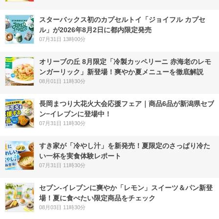
スターバックス初のカプセルトイ「ジョイフル カプセ
ル」が2026年8月2日に都内限定発売
07月31日 13時00分
オリーブの丘 8月限定「冷製カッペリーニ 赤海老のレモ
ンガーリック」新登場！爽やか夏メニューを徹底解説
08月01日 11時30分
長岡まつり大花火大会応援フェア｜商品6品が新潟県セブ
ン−イレブンに登場中！
07月31日 11時30分
すき家が「冷やし汁」を新発売！夏限定のさっぱり冷た
い一杯を実食体験レポート
07月31日 11時30分
セブン‐イレブンに爽やか「レモン」スイーツ＆パン新登
場！夏に食べたい限定商品をチェック
08月03日 11時30分