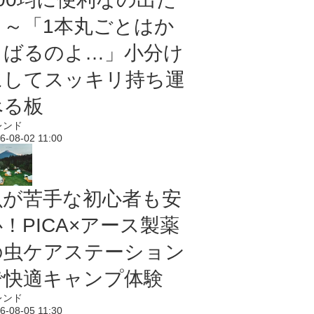
よ～「1本丸ごとはか
さばるのよ…」小分け
にしてスッキリ持ち運
べる板
レンド
6-08-02 11:00
虫が苦手な初心者も安
！PICA×アース製薬
の虫ケアステーション
で快適キャンプ体験
レンド
6-08-05 11:30