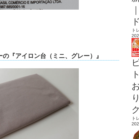
ト
202
ーの『アイロン台（ミニ、グレー）』
ト
ト
202