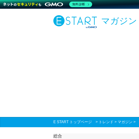
無料診断
マガジン
E START トップページ
>
トレンド
>
マガジン
総合