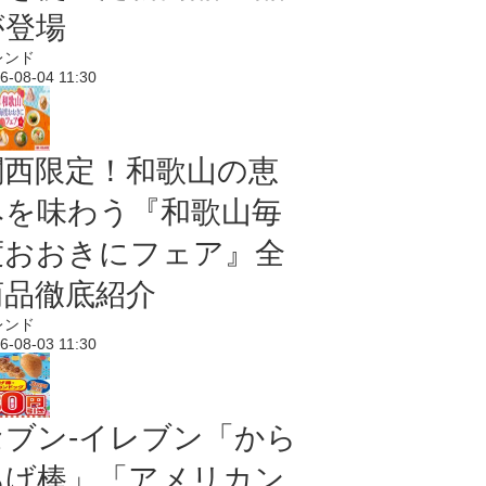
が登場
レンド
6-08-04 11:30
関西限定！和歌山の恵
みを味わう『和歌山毎
度おおきにフェア』全
商品徹底紹介
レンド
6-08-03 11:30
セブン‐イレブン「から
あげ棒」「アメリカン