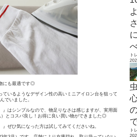
ト
202
物にも最適です◎
っているようなデザイン性の高いミニアイロン台を狙って
心
悩んでいました。
）』はシンプルなので、物足りなさは感じますが、実用面
込）とコスパ良し！お得に良い買い物ができました◎
）』ぜひ気になった方は試してみてくださいね。
ト
202
23年3月）です。店舗により在庫切れ、取り扱っていない