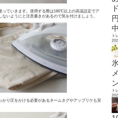
っていきます。使用する際は180℃以上の高温設定でア
しないようにと注意書きがあるので気を付けましょう。
ト
202
氷
ト
202
っかり圧をかける必要があるネームタグやアップリケも安