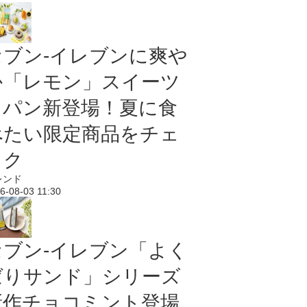
セブン‐イレブンに爽や
か「レモン」スイーツ
＆パン新登場！夏に食
べたい限定商品をチェ
ック
レンド
6-08-03 11:30
セブン‐イレブン「よく
ばりサンド」シリーズ
新作チョコミント登場