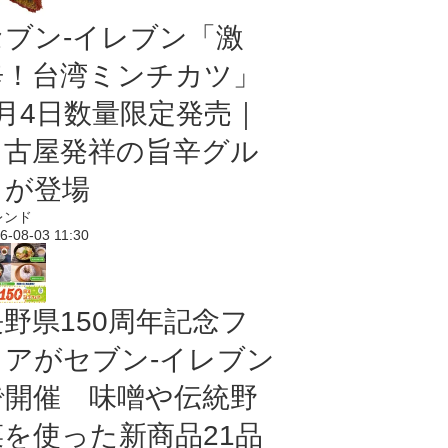
セブン-イレブン「激
辛！台湾ミンチカツ」
8月4日数量限定発売｜
名古屋発祥の旨辛グル
メが登場
レンド
6-08-03 11:30
長野県150周年記念フ
ェアがセブン-イレブン
で開催 味噌や伝統野
菜を使った新商品21品