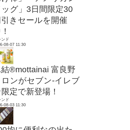
ドッグ」3日間限定30
円引きセールを開催
中！
レンド
6-08-07 11:30
結®mottainai 富良野
メロンがセブン‐イレブ
ン限定で新登場！
レンド
6-08-03 11:30
100均に便利なの出た