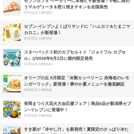
セブンカフェ ベーカリーに本格ピザ新登場！手軽に味わ
うマルゲリータ＆照り焼きチキンを全国発売
07月31日 11時30分
セブン‐イレブンよくばりサンドに「ハムカツ＆たまごマ
カロニ」が新登場！
07月31日 11時30分
スターバックス初のカプセルトイ「ジョイフル カプセ
ル」が2026年8月2日に都内限定発売
07月31日 13時00分
オリーブの丘 8月限定「冷製カッペリーニ 赤海老のレモ
ンガーリック」新登場！爽やか夏メニューを徹底解説
08月01日 11時30分
長岡まつり大花火大会応援フェア｜商品6品が新潟県セブ
ン−イレブンに登場中！
07月31日 11時30分
すき家が「冷やし汁」を新発売！夏限定のさっぱり冷た