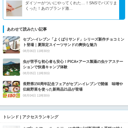
ダイソーがついにやってくれた…！SNSでバズリま
くった！あのブランド激...
あわせて読みたい記事
セブン‐イレブン「よくばりサンド」シリーズ新作チョコミン
ト登場｜夏限定スイーツサンドの爽快な魅力
08月06日 11時30分
虫が苦手な初心者も安心！PICA×アース製薬の虫ケアステー
ションで快適キャンプ体験
08月05日 11時30分
長野県150周年記念フェアがセブン-イレブンで開催 味噌や
伝統野菜を使った新商品21品が登場
08月04日 11時30分
トレンド | アクセスランキング