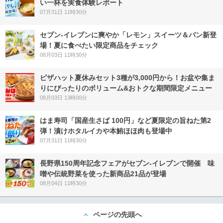
い一杯を実食体験レポート
07月31日 11時30分
セブン‐イレブンに爽やか「レモン」スイーツ＆パン新登
場！夏に食べたい限定商品をチェック
08月03日 11時30分
ピザハット夏休みセット3種が3,000円から！お盆や集ま
りにぴったりのボリューム&おトクな期間限定メニュー
08月03日 13時00分
はま寿司「国産生さば 100円」など夏限定の旨ねた第2
弾！漬けホタルイカや本鮪ほほ肉も登場中
07月31日 11時30分
長野県150周年記念フェアがセブン-イレブンで開催 味
噌や伝統野菜を使った新商品21品が登場
08月04日 11時30分
ページの先頭へ