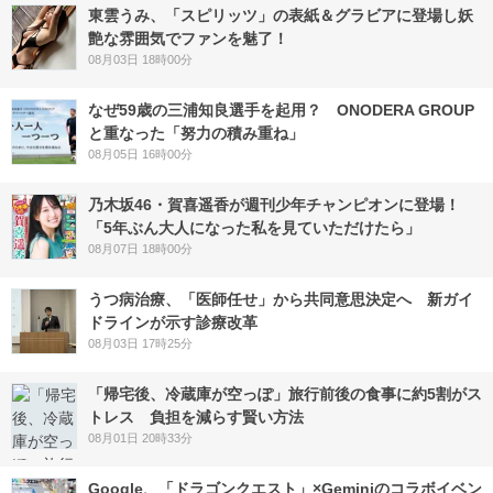
東雲うみ、「スピリッツ」の表紙＆グラビアに登場し妖
艶な雰囲気でファンを魅了！
08月03日 18時00分
なぜ59歳の三浦知良選手を起用？ ONODERA GROUP
と重なった「努力の積み重ね」
08月05日 16時00分
乃木坂46・賀喜遥香が週刊少年チャンピオンに登場！
「5年ぶん大人になった私を見ていただけたら」
08月07日 18時00分
うつ病治療、「医師任せ」から共同意思決定へ 新ガイ
ドラインが示す診療改革
08月03日 17時25分
「帰宅後、冷蔵庫が空っぽ」旅行前後の食事に約5割がス
トレス 負担を減らす賢い方法
08月01日 20時33分
Google、「ドラゴンクエスト」×Geminiのコラボイベン