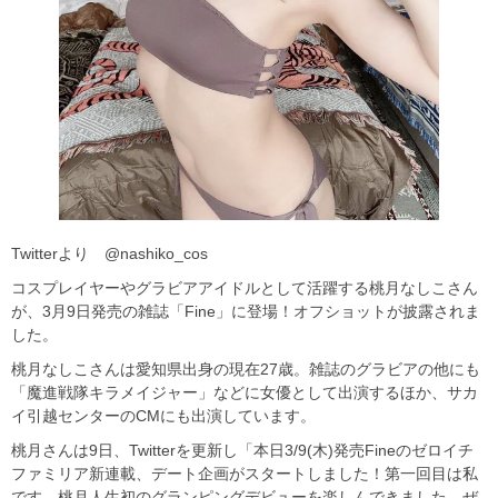
Twitterより @nashiko_cos
コスプレイヤーやグラビアアイドルとして活躍する桃月なしこさん
が、3月9日発売の雑誌「Fine」に登場！オフショットが披露されま
した。
桃月なしこさんは愛知県出身の現在27歳。雑誌のグラビアの他にも
「魔進戦隊キラメイジャー」などに女優として出演するほか、サカ
イ引越センターのCMにも出演しています。
桃月さんは9日、Twitterを更新し「本日3/9(木)発売Fineのゼロイチ
ファミリア新連載、デート企画がスタートしました！第一回目は私
です。桃月人生初のグランピングデビューを楽しんできました。ぜ