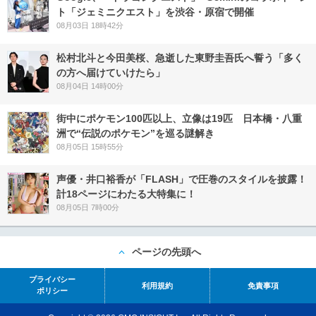
ト「ジェミニクエスト」を渋谷・原宿で開催
08月03日 18時42分
松村北斗と今田美桜、急逝した東野圭吾氏へ誓う「多く
の方へ届けていけたら」
08月04日 14時00分
街中にポケモン100匹以上、立像は19匹 日本橋・八重
洲で“伝説のポケモン”を巡る謎解き
08月05日 15時55分
声優・井口裕香が「FLASH」で圧巻のスタイルを披露！
計18ページにわたる大特集に！
08月05日 7時00分
ページの先頭へ
プライバシー
利用規約
免責事項
ポリシー