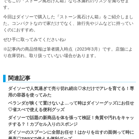
でもこの『ストーン風石けん箱』なら水漏れのリスクを減らせま
す。
今回はダイソーで購入した『ストーン風石けん箱』をご紹介しまし
た。コンパクトなので家だけでなく、旅行先やジムなどに持ってい
くのにおすすめ。
ぜひ手に取ってみてくださいね♪
※記事内の商品情報は筆者購入時点（2023年3月）です。店舗によ
り在庫切れ、取り扱っていない場合があります。
関連記事
ダイソーで人気過ぎて売り切れ続出♡水だけでアレを育てる！専
用の容器を使ってみた
ベランダが狭くて置けないよ…って時はダイソーグッズにお任せ
♡省スぺで使える便利グッズ
ダイソーで話題の新商品を体を張って検証！角質や汚れをキャッ
チする？！カプセル入りのスポンジ
ダイソーのスプーンに全部お任せ！はかりを出すの面倒って時に
最高♡2WAYで使える便利グッズ