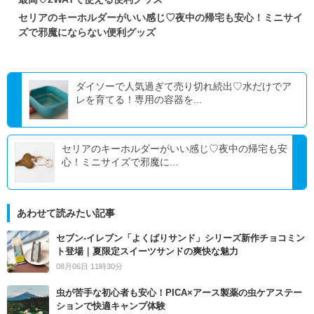
セリアのキーホルダーがいい感じ♡夜中の帰宅も安心！ミニサイ
ズで邪魔にならない便利グッズ
ダイソーで人気過ぎて売り切れ続出♡水だけでア
レを育てる！専用の容器を...
セリアのキーホルダーがいい感じ♡夜中の帰宅も安
心！ミニサイズで邪魔に...
あわせて読みたい記事
セブン‐イレブン「よくばりサンド」シリーズ新作チョコミン
ト登場｜夏限定スイーツサンドの爽快な魅力
08月06日 11時30分
虫が苦手な初心者も安心！PICA×アース製薬の虫ケアステー
ションで快適キャンプ体験