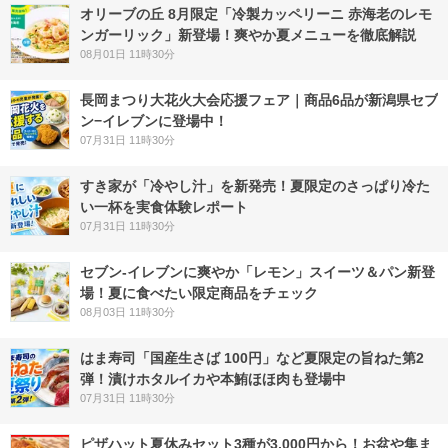
オリーブの丘 8月限定「冷製カッペリーニ 赤海老のレモ
ンガーリック」新登場！爽やか夏メニューを徹底解説
08月01日 11時30分
長岡まつり大花火大会応援フェア｜商品6品が新潟県セブ
ン−イレブンに登場中！
07月31日 11時30分
すき家が「冷やし汁」を新発売！夏限定のさっぱり冷た
い一杯を実食体験レポート
07月31日 11時30分
セブン‐イレブンに爽やか「レモン」スイーツ＆パン新登
場！夏に食べたい限定商品をチェック
08月03日 11時30分
はま寿司「国産生さば 100円」など夏限定の旨ねた第2
弾！漬けホタルイカや本鮪ほほ肉も登場中
07月31日 11時30分
ピザハット夏休みセット3種が3,000円から！お盆や集ま