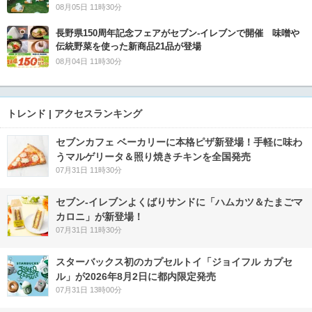
08月05日 11時30分
長野県150周年記念フェアがセブン-イレブンで開催 味噌や
伝統野菜を使った新商品21品が登場
08月04日 11時30分
トレンド | アクセスランキング
セブンカフェ ベーカリーに本格ピザ新登場！手軽に味わ
うマルゲリータ＆照り焼きチキンを全国発売
07月31日 11時30分
セブン‐イレブンよくばりサンドに「ハムカツ＆たまごマ
カロニ」が新登場！
07月31日 11時30分
スターバックス初のカプセルトイ「ジョイフル カプセ
ル」が2026年8月2日に都内限定発売
07月31日 13時00分