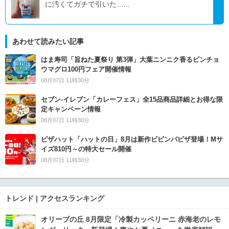
に汚くてガチで引いた…...
あわせて読みたい記事
はま寿司「旨ねた夏祭り 第3弾」大葉ニンニク香るビンチョ
ウマグロ100円フェア開催情報
08月07日 11時30分
セブン‐イレブン「カレーフェス」全15品商品詳細とお得な限
定キャンペーン情報
08月07日 11時30分
ピザハット「ハットの日」8月は新作ビビンバピザ登場！Mサ
イズ810円～の特大セール開催
08月07日 11時30分
トレンド | アクセスランキング
オリーブの丘 8月限定「冷製カッペリーニ 赤海老のレモ