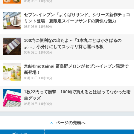
08月03日 11時30分
セブン‐イレブン「よくばりサンド」シリーズ新作チョコ
ミント登場｜夏限定スイーツサンドの爽快な魅力
08月06日 11時30分
100均に便利なの出たよ～「1本丸ごとはかさばるの
よ…」小分けにしてスッキリ持ち運べる板
08月02日 11時00分
氷結®mottainai 富良野メロンがセブン‐イレブン限定で
新登場！
08月03日 11時30分
1枚22円って衝撃…100均で買えるとは思ってなかった衛
生グッズ
08月01日 11時00分
ページの先頭へ