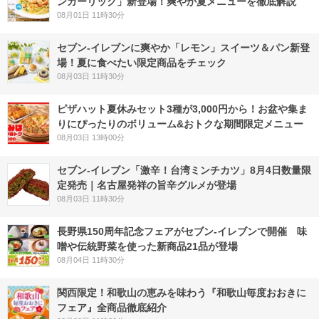
ンガーリック」新登場！爽やか夏メニューを徹底解説
08月01日 11時30分
セブン‐イレブンに爽やか「レモン」スイーツ＆パン新登
場！夏に食べたい限定商品をチェック
08月03日 11時30分
ピザハット夏休みセット3種が3,000円から！お盆や集ま
りにぴったりのボリューム&おトクな期間限定メニュー
08月03日 13時00分
セブン-イレブン「激辛！台湾ミンチカツ」8月4日数量限
定発売｜名古屋発祥の旨辛グルメが登場
08月03日 11時30分
長野県150周年記念フェアがセブン-イレブンで開催 味
噌や伝統野菜を使った新商品21品が登場
08月04日 11時30分
関西限定！和歌山の恵みを味わう『和歌山毎度おおきに
フェア』全商品徹底紹介