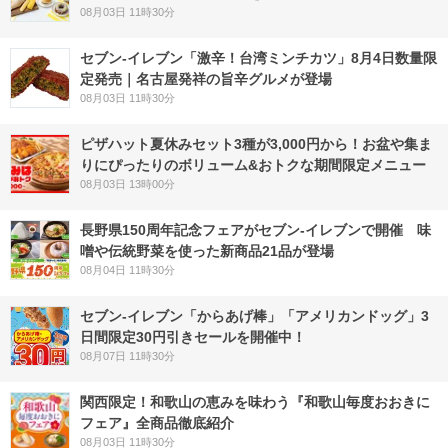
08月03日 11時30分
セブン-イレブン「激辛！台湾ミンチカツ」8月4日数量限
定発売｜名古屋発祥の旨辛グルメが登場
08月03日 11時30分
ピザハット夏休みセット3種が3,000円から！お盆や集ま
りにぴったりのボリューム&おトクな期間限定メニュー
08月03日 13時00分
長野県150周年記念フェアがセブン-イレブンで開催 味
噌や伝統野菜を使った新商品21品が登場
08月04日 11時30分
セブン‐イレブン「からあげ棒」「アメリカンドッグ」3
日間限定30円引きセールを開催中！
08月07日 11時30分
関西限定！和歌山の恵みを味わう『和歌山毎度おおきに
フェア』全商品徹底紹介
08月03日 11時30分