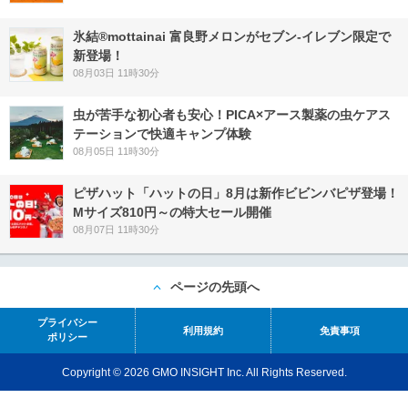
氷結®mottainai 富良野メロンがセブン‐イレブン限定で
新登場！
08月03日 11時30分
虫が苦手な初心者も安心！PICA×アース製薬の虫ケアス
テーションで快適キャンプ体験
08月05日 11時30分
ピザハット「ハットの日」8月は新作ビビンバピザ登場！
Mサイズ810円～の特大セール開催
08月07日 11時30分
ページの先頭へ
プライバシー
利用規約
免責事項
ポリシー
Copyright © 2026 GMO INSIGHT Inc. All Rights Reserved.