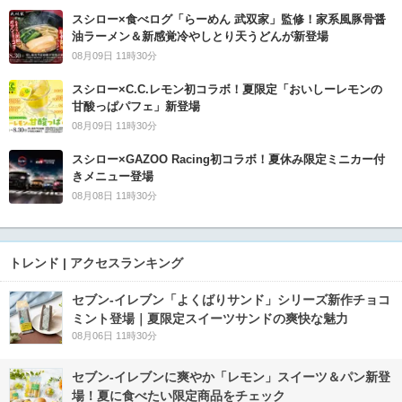
スシロー×食べログ「らーめん 武双家」監修！家系風豚骨醤
油ラーメン＆新感覚冷やしとり天うどんが新登場
08月09日 11時30分
スシロー×C.C.レモン初コラボ！夏限定「おいしーレモンの
甘酸っぱパフェ」新登場
08月09日 11時30分
スシロー×GAZOO Racing初コラボ！夏休み限定ミニカー付
きメニュー登場
08月08日 11時30分
トレンド | アクセスランキング
セブン‐イレブン「よくばりサンド」シリーズ新作チョコ
ミント登場｜夏限定スイーツサンドの爽快な魅力
08月06日 11時30分
セブン‐イレブンに爽やか「レモン」スイーツ＆パン新登
場！夏に食べたい限定商品をチェック