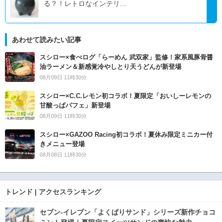
る？！レトロなインテリ...
あわせて読みたい記事
スシロー×食べログ「らーめん 武双家」監修！家系風豚骨醤
油ラーメン＆新感覚冷やしとり天うどんが新登場
08月09日 11時30分
スシロー×C.C.レモン初コラボ！夏限定「おいしーレモンの
甘酸っぱパフェ」新登場
08月09日 11時30分
スシロー×GAZOO Racing初コラボ！夏休み限定ミニカー付
きメニュー登場
08月08日 11時30分
トレンド | アクセスランキング
セブン‐イレブン「よくばりサンド」シリーズ新作チョコ