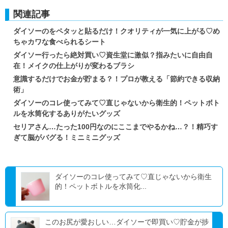
関連記事
ダイソーのをペタッと貼るだけ！クオリティが一気に上がる♡め
ちゃカワな食べられるシート
ダイソー行ったら絶対買い♡資生堂に激似？指みたいに自由自
在！メイクの仕上がりが変わるブラシ
意識するだけでお金が貯まる？！プロが教える「節約できる収納
術」
ダイソーのコレ使ってみて♡直じゃないから衛生的！ペットボト
ルを水筒化するありがたいグッズ
セリアさん…たった100円なのにここまでやるかね…？！精巧す
ぎて脳がバグる！ミニミニグッズ
ダイソーのコレ使ってみて♡直じゃないから衛生
的！ペットボトルを水筒化...
このお尻が愛おしい…ダイソーで即買い♡貯金が捗