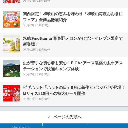
08月07日 11時30分
関西限定！和歌山の恵みを味わう『和歌山毎度おおきに
フェア』全商品徹底紹介
08月03日 11時30分
氷結®mottainai 富良野メロンがセブン‐イレブン限定で
新登場！
08月03日 11時30分
虫が苦手な初心者も安心！PICA×アース製薬の虫ケアス
テーションで快適キャンプ体験
08月05日 11時30分
ピザハット「ハットの日」8月は新作ビビンバピザ登場！
Mサイズ810円～の特大セール開催
08月07日 11時30分
ページの先頭へ