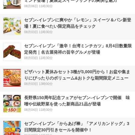
ミント登場｜夏限定スイーツサンドの爽快な魅力
08月06日 11時30分
セブン‐イレブンに爽やか「レモン」スイーツ＆パン新登
場！夏に食べたい限定商品をチェック
08月03日 11時30分
セブン-イレブン「激辛！台湾ミンチカツ」8月4日数量限
定発売｜名古屋発祥の旨辛グルメが登場
08月03日 11時30分
ピザハット夏休みセット3種が3,000円から！お盆や集ま
りにぴったりのボリューム&おトクな期間限定メニュー
08月03日 13時00分
長野県150周年記念フェアがセブン-イレブンで開催 味
噌や伝統野菜を使った新商品21品が登場
08月04日 11時30分
セブン‐イレブン「からあげ棒」「アメリカンドッグ」3
日間限定30円引きセールを開催中！