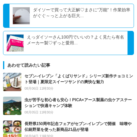
ダイソーで買って大正解♡まさに“万能”！作業効率
がぐぐ～っと上がる巨大...
えっダイソーさん100円でいいの？よく見たら有名
メーカー製♡ずっと愛用...
あわせて読みたい記事
セブン‐イレブン「よくばりサンド」シリーズ新作チョコミン
ト登場｜夏限定スイーツサンドの爽快な魅力
08月06日 11時30分
虫が苦手な初心者も安心！PICA×アース製薬の虫ケアステー
ションで快適キャンプ体験
08月05日 11時30分
長野県150周年記念フェアがセブン-イレブンで開催 味噌や
伝統野菜を使った新商品21品が登場
08月04日 11時30分