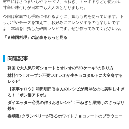
材料にはさつまいもやキャベツ、玉ねぎ、トッポギなどが使われ、
甘辛い味付けが日本でも大人気となりました。
今回は家庭でも手軽に作れるように、鶏もも肉を使っています。ト
ッポギやチーズを加えて、お好みにアレンジするのも楽しいです
よ！本場を目指した韓国レシピです。ぜひ作ってみてくださいね。
「＃韓国料理」の記事をもっと見る
関連記事
韓国で大人気♡苺ショートとオレオの”2Dケーキ”の作り方
材料4つ！オーブン不要♡オレオが生チョコタルトに大変身する
レシピ
【家事ヤロウ】和田明日香さんのレシピが簡単なのに美味しすぎ
る！「ポン酢アドボ」
ダイエッター必見の作りおきレシピ！玉ねぎと厚揚げのさっぱり
炒め
春爛漫♪クランベリーが香るホワイトチョコレートのブラウニー