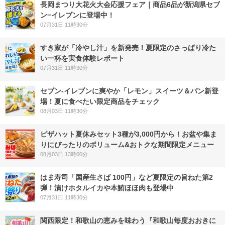
長岡まつり大花火大会応援フェア｜商品6品が新潟県セブ
ン−イレブンに登場中！
07月31日 11時30分
すき家が「冷やし汁」を新発売！夏限定のさっぱり冷た
い一杯を実食体験レポート
07月31日 11時30分
セブン‐イレブンに爽やか「レモン」スイーツ＆パン新登
場！夏に食べたい限定商品をチェック
08月03日 11時30分
ピザハット夏休みセット3種が3,000円から！お盆や集ま
りにぴったりのボリューム&おトクな期間限定メニュー
08月03日 13時00分
はま寿司「国産生さば 100円」など夏限定の旨ねた第2
弾！漬けホタルイカや本鮪ほほ肉も登場中
07月31日 11時30分
関西限定！和歌山の恵みを味わう『和歌山毎度おおきに