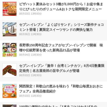
ピザハット夏休みセット3種が3,000円から！お盆や集ま
りにぴったりのボリューム&おトクな期間限定メニュー
08月03日 13時00分
セブン‐イレブン「よくばりサンド」シリーズ新作チョコ
ミント登場｜夏限定スイーツサンドの爽快な魅力
08月06日 11時30分
長野県150周年記念フェアがセブン-イレブンで開催 味
噌や伝統野菜を使った新商品21品が登場
08月04日 11時30分
セブン-イレブン「激辛！台湾ミンチカツ」8月4日数量限
定発売｜名古屋発祥の旨辛グルメが登場
08月03日 11時30分
関西限定！和歌山の恵みを味わう『和歌山毎度おおきに
フェア』全商品徹底紹介
08月03日 11時30分
100均に便利なの出たよ～「1本丸ごとはかさばるの