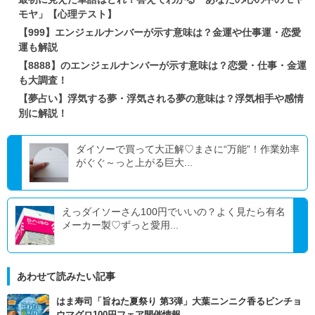
モヤ」【心理テスト】
【999】エンジェルナンバーが示す意味は？金運や仕事運・恋愛
運も解説
【8888】のエンジェルナンバーが示す意味は？恋愛・仕事・金運
も大調査！
【夢占い】浮気する夢・浮気される夢の意味は？浮気相手や感情
別に解説！
ダイソーで買って大正解♡まさに“万能”！作業効率
がぐぐ～っと上がる巨大...
えっダイソーさん100円でいいの？よく見たら有名
メーカー製♡ずっと愛用...
あわせて読みたい記事
はま寿司「旨ねた夏祭り 第3弾」大葉ニンニク香るビンチョ
ウマグロ100円フェア開催情報