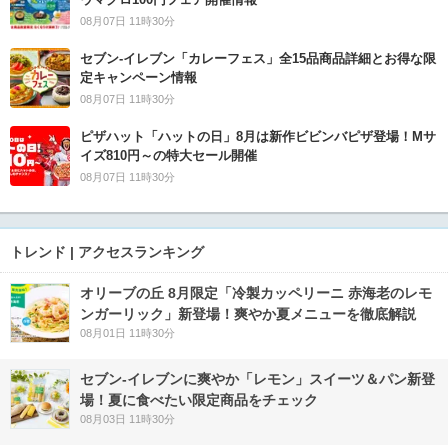
08月07日 11時30分
セブン‐イレブン「カレーフェス」全15品商品詳細とお得な限
定キャンペーン情報
08月07日 11時30分
ピザハット「ハットの日」8月は新作ビビンバピザ登場！Mサ
イズ810円～の特大セール開催
08月07日 11時30分
トレンド | アクセスランキング
オリーブの丘 8月限定「冷製カッペリーニ 赤海老のレモ
ンガーリック」新登場！爽やか夏メニューを徹底解説
08月01日 11時30分
セブン‐イレブンに爽やか「レモン」スイーツ＆パン新登
場！夏に食べたい限定商品をチェック
08月03日 11時30分