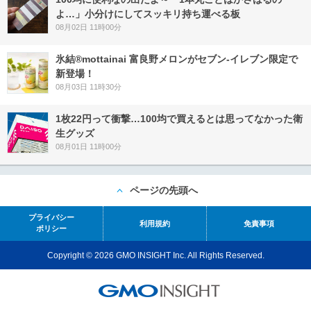
よ…」小分けにしてスッキリ持ち運べる板
08月02日 11時00分
氷結®mottainai 富良野メロンがセブン‐イレブン限定で
新登場！
08月03日 11時30分
1枚22円って衝撃…100均で買えるとは思ってなかった衛
生グッズ
08月01日 11時00分
ページの先頭へ
プライバシー
利用規約
免責事項
ポリシー
Copyright © 2026 GMO INSIGHT Inc. All Rights Reserved.