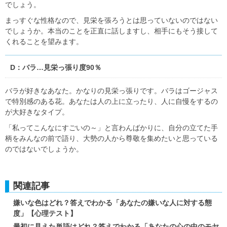
でしょう。
まっすぐな性格なので、見栄を張ろうとは思っていないのではない
でしょうか。本当のことを正直に話しますし、相手にもそう接して
くれることを望みます。
D：バラ…見栄っ張り度90％
バラが好きなあなた。かなりの見栄っ張りです。バラはゴージャス
で特別感のある花。あなたは人の上に立ったり、人に自慢をするの
が大好きなタイプ。
「私ってこんなにすごいの～」と言わんばかりに、自分の立てた手
柄をみんなの前で語り、大勢の人から尊敬を集めたいと思っている
のではないでしょうか。
関連記事
嫌いな色はどれ？答えでわかる「あなたの嫌いな人に対する態
度」【心理テスト】
最初に見えた単語はどれ？答えでわかる「あなたの心の中のモヤ