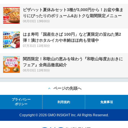
ピザハット夏休みセット3種が3,000円から！お盆や集ま
りにぴったりのボリューム&おトクな期間限定メニュー
08月03日 13時00分
はま寿司「国産生さば 100円」など夏限定の旨ねた第2
弾！漬けホタルイカや本鮪ほほ肉も登場中
07月31日 11時30分
関西限定！和歌山の恵みを味わう『和歌山毎度おおきに
フェア』全商品徹底紹介
08月03日 11時30分
ページの先頭へ
プライバシー
利用規約
免責事項
ポリシー
Copyright © 2026 GMO INSIGHT Inc. All Rights Reserved.