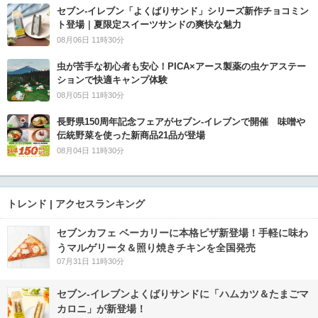
セブン‐イレブン「よくばりサンド」シリーズ新作チョコミン
ト登場｜夏限定スイーツサンドの爽快な魅力
08月06日 11時30分
虫が苦手な初心者も安心！PICA×アース製薬の虫ケアステー
ションで快適キャンプ体験
08月05日 11時30分
長野県150周年記念フェアがセブン-イレブンで開催 味噌や
伝統野菜を使った新商品21品が登場
08月04日 11時30分
トレンド | アクセスランキング
セブンカフェ ベーカリーに本格ピザ新登場！手軽に味わ
うマルゲリータ＆照り焼きチキンを全国発売
07月31日 11時30分
セブン‐イレブンよくばりサンドに「ハムカツ＆たまごマ
カロニ」が新登場！