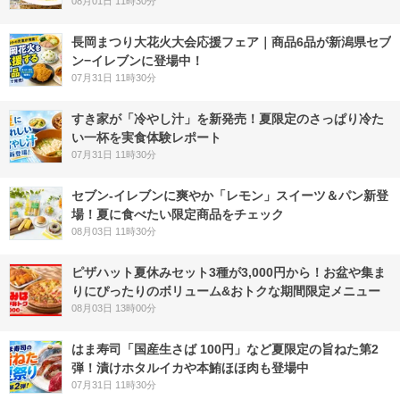
08月01日 11時30分
長岡まつり大花火大会応援フェア｜商品6品が新潟県セブ
ン−イレブンに登場中！
07月31日 11時30分
すき家が「冷やし汁」を新発売！夏限定のさっぱり冷た
い一杯を実食体験レポート
07月31日 11時30分
セブン‐イレブンに爽やか「レモン」スイーツ＆パン新登
場！夏に食べたい限定商品をチェック
08月03日 11時30分
ピザハット夏休みセット3種が3,000円から！お盆や集ま
りにぴったりのボリューム&おトクな期間限定メニュー
08月03日 13時00分
はま寿司「国産生さば 100円」など夏限定の旨ねた第2
弾！漬けホタルイカや本鮪ほほ肉も登場中
07月31日 11時30分