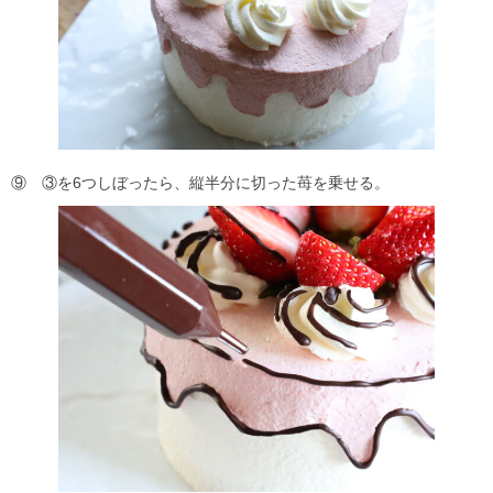
⑨ ③を6つしぼったら、縦半分に切った苺を乗せる。