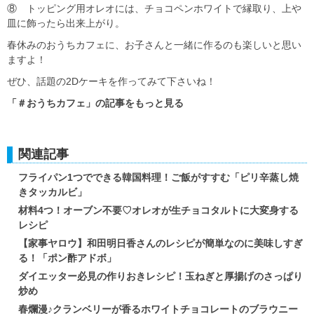
⑧ トッピング用オレオには、チョコペンホワイトで縁取り、上や
皿に飾ったら出来上がり。
春休みのおうちカフェに、お子さんと一緒に作るのも楽しいと思い
ますよ！
ぜひ、話題の2Dケーキを作ってみて下さいね！
「＃おうちカフェ」の記事をもっと見る
関連記事
フライパン1つでできる韓国料理！ご飯がすすむ「ピリ辛蒸し焼
きタッカルビ」
材料4つ！オーブン不要♡オレオが生チョコタルトに大変身する
レシピ
【家事ヤロウ】和田明日香さんのレシピが簡単なのに美味しすぎ
る！「ポン酢アドボ」
ダイエッター必見の作りおきレシピ！玉ねぎと厚揚げのさっぱり
炒め
春爛漫♪クランベリーが香るホワイトチョコレートのブラウニー