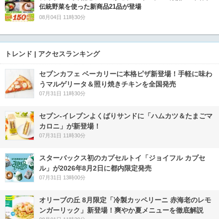
伝統野菜を使った新商品21品が登場
08月04日 11時30分
トレンド | アクセスランキング
セブンカフェ ベーカリーに本格ピザ新登場！手軽に味わ
うマルゲリータ＆照り焼きチキンを全国発売
07月31日 11時30分
セブン‐イレブンよくばりサンドに「ハムカツ＆たまごマ
カロニ」が新登場！
07月31日 11時30分
スターバックス初のカプセルトイ「ジョイフル カプセ
ル」が2026年8月2日に都内限定発売
07月31日 13時00分
オリーブの丘 8月限定「冷製カッペリーニ 赤海老のレモ
ンガーリック」新登場！爽やか夏メニューを徹底解説