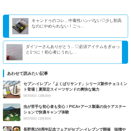
キャンドゥのコレ…中毒性ハンパない♡少し割高
なのにやめられない！ごっ...
ダイソーさんありがとう…♡必須アイテムをぎゅっ
と1つに！初心者にうれし...
あわせて読みたい記事
セブン‐イレブン「よくばりサンド」シリーズ新作チョコミン
ト登場｜夏限定スイーツサンドの爽快な魅力
08月06日 11時30分
虫が苦手な初心者も安心！PICA×アース製薬の虫ケアステー
ションで快適キャンプ体験
08月05日 11時30分
長野県150周年記念フェアがセブン-イレブンで開催 味噌や