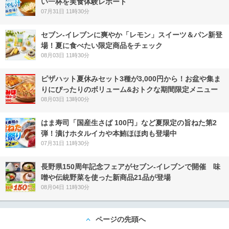
い一杯を実食体験レポート
07月31日 11時30分
セブン‐イレブンに爽やか「レモン」スイーツ＆パン新登
場！夏に食べたい限定商品をチェック
08月03日 11時30分
ピザハット夏休みセット3種が3,000円から！お盆や集ま
りにぴったりのボリューム&おトクな期間限定メニュー
08月03日 13時00分
はま寿司「国産生さば 100円」など夏限定の旨ねた第2
弾！漬けホタルイカや本鮪ほほ肉も登場中
07月31日 11時30分
長野県150周年記念フェアがセブン-イレブンで開催 味
噌や伝統野菜を使った新商品21品が登場
08月04日 11時30分
ページの先頭へ