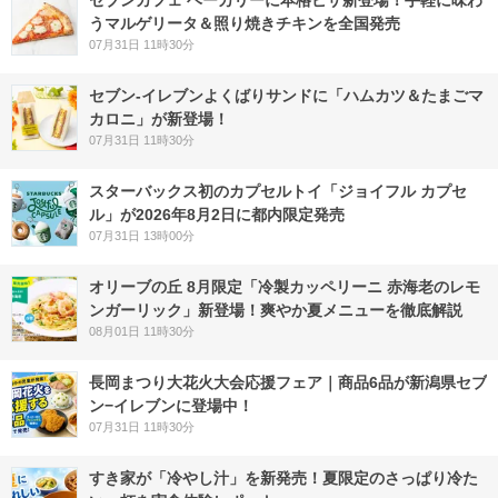
セブンカフェ ベーカリーに本格ピザ新登場！手軽に味わ
うマルゲリータ＆照り焼きチキンを全国発売
07月31日 11時30分
セブン‐イレブンよくばりサンドに「ハムカツ＆たまごマ
カロニ」が新登場！
07月31日 11時30分
スターバックス初のカプセルトイ「ジョイフル カプセ
ル」が2026年8月2日に都内限定発売
07月31日 13時00分
オリーブの丘 8月限定「冷製カッペリーニ 赤海老のレモ
ンガーリック」新登場！爽やか夏メニューを徹底解説
08月01日 11時30分
長岡まつり大花火大会応援フェア｜商品6品が新潟県セブ
ン−イレブンに登場中！
07月31日 11時30分
すき家が「冷やし汁」を新発売！夏限定のさっぱり冷た