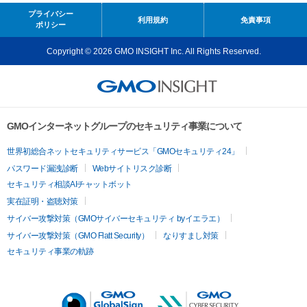
プライバシー
利用規約
免責事項
ポリシー
Copyright © 2026 GMO INSIGHT Inc. All Rights Reserved.
GMOインターネットグループのセキュリティ事業について
世界初総合ネットセキュリティサービス「GMOセキュリティ24」
パスワード漏洩診断
Webサイトリスク診断
セキュリティ相談AIチャットボット
実在証明・盗聴対策
サイバー攻撃対策（GMOサイバーセキュリティ byイエラエ）
サイバー攻撃対策（GMO Flatt Security）
なりすまし対策
セキュリティ事業の軌跡