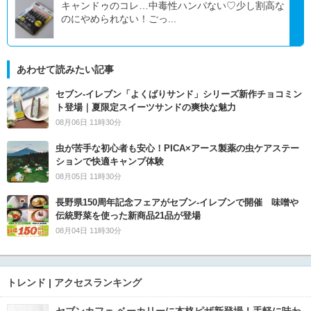
キャンドゥのコレ…中毒性ハンパない♡少し割高な
のにやめられない！ごっ...
あわせて読みたい記事
セブン‐イレブン「よくばりサンド」シリーズ新作チョコミン
ト登場｜夏限定スイーツサンドの爽快な魅力
08月06日 11時30分
虫が苦手な初心者も安心！PICA×アース製薬の虫ケアステー
ションで快適キャンプ体験
08月05日 11時30分
長野県150周年記念フェアがセブン-イレブンで開催 味噌や
伝統野菜を使った新商品21品が登場
08月04日 11時30分
トレンド | アクセスランキング