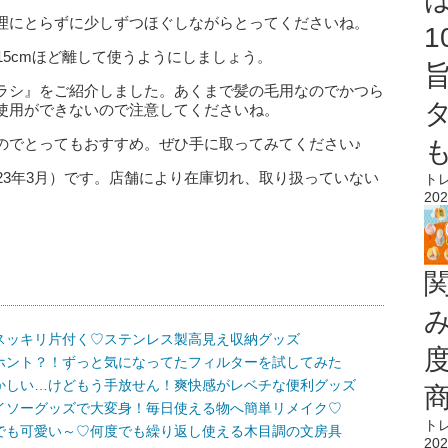
理にとらずに少しずつほぐしながらとってくださいね。
15cmほど離して使うようにしましょう。
ラシ』をご紹介しました。あくまで髪の毛用なのでかつら
使用ができないので注意してくださいね。
のでとってもおすすめ。ぜひ手に取ってみてください♪
23年3月）です。店舗により在庫切れ、取り扱っていない
ト
202
スッキリ片付く♡ステンレス製高見え収納グッズ
ホント？！ずっと気になってたフィルターを試してみた
かしい…けどもう手放せん！爽快感がレベチな便利グッズ
イソーグッズで大変身！毎日使える物へ簡単リメイク♡
ト
でも可愛い～♡何度でも繰り返し使える木目調の文房具
202