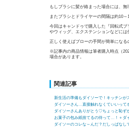
もしブラシに髪が絡まった場合には、無
またブラシとドライヤーの間隔は約10～
今回はキャンドゥで購入した『回転式ブ
やウィッグ、エクステンションなどには
正しく使えばブローの手間が簡単になる
※記事内の商品情報は筆者購入時点（20
場合があります。
関連記事
新生活の準備もダイソーで！キッチンが
ダイソーさん…直接触れなくていいって
ダイソーさんありがとう♡ちょっと恥ず
お菓子の包み紙捨てるの待って…！＋ダ
ダイソーのコレな～んだ？だしっぱなし