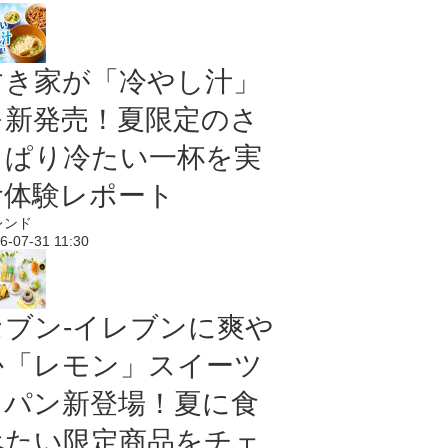
すき家が「冷やし汁」
を新発売！夏限定のさ
っぱり冷たい一杯を実
食体験レポート
レンド
6-07-31 11:30
セブン‐イレブンに爽や
か「レモン」スイーツ
＆パン新登場！夏に食
べたい限定商品をチェ