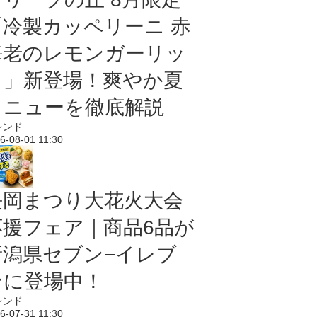
「冷製カッペリーニ 赤
海老のレモンガーリッ
ク」新登場！爽やか夏
メニューを徹底解説
レンド
6-08-01 11:30
長岡まつり大花火大会
応援フェア｜商品6品が
新潟県セブン−イレブ
ンに登場中！
レンド
6-07-31 11:30