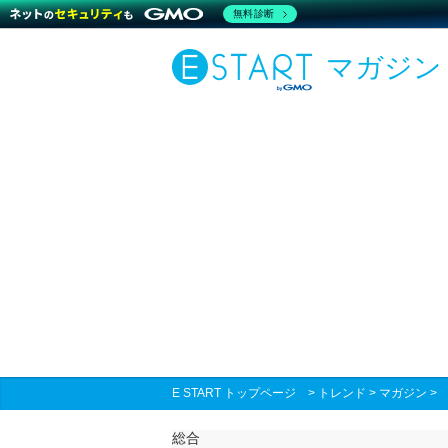
無料診断
マガジン
E START トップページ
>
トレンド
>
マガジン
総合