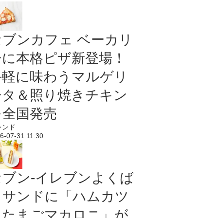
セブンカフェ ベーカリ
ーに本格ピザ新登場！
手軽に味わうマルゲリ
ータ＆照り焼きチキン
を全国発売
レンド
6-07-31 11:30
セブン‐イレブンよくば
りサンドに「ハムカツ
＆たまごマカロニ」が