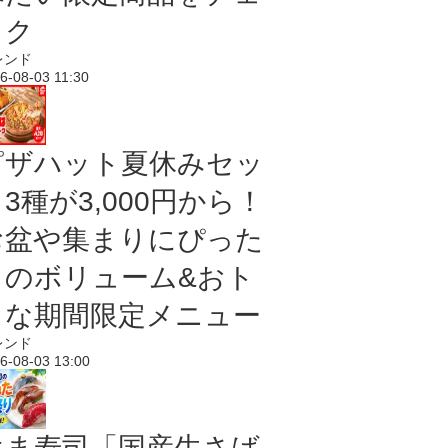
ック
レンド
6-08-03 11:30
ピザハット夏休みセッ
3種が3,000円から！
お盆や集まりにぴった
りのボリューム&おト
クな期間限定メニュー
レンド
6-08-03 13:00
はま寿司「国産生さば