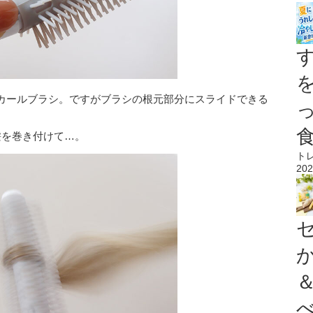
カールブラシ。ですがブラシの根元部分にスライドできる
髪を巻き付けて…。
ト
202