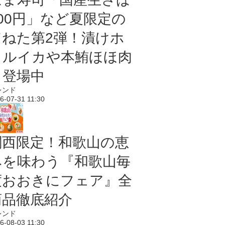
100円」など夏限定の
旨ねた第2弾！漬けホ
タルイカや本鮪ほほ肉
も登場中
レンド
6-07-31 11:30
関西限定！和歌山の恵
みを味わう『和歌山毎
度おおきにフェア』全
商品徹底紹介
レンド
6-08-03 11:30