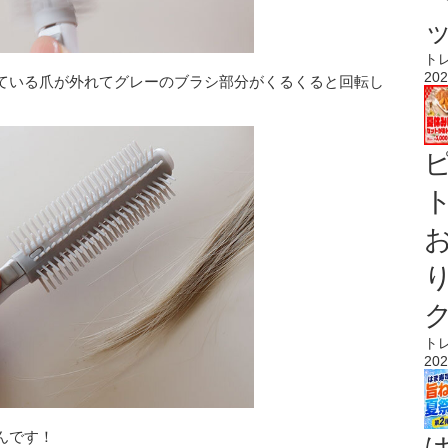
ト
202
ている爪が外れてグレーのブラシ部分がくるくると回転し
ト
ト
202
んです！