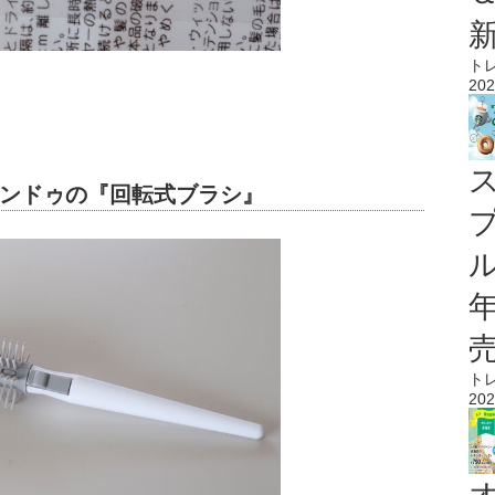
ト
202
ンドゥの『回転式ブラシ』
ル
ト
202