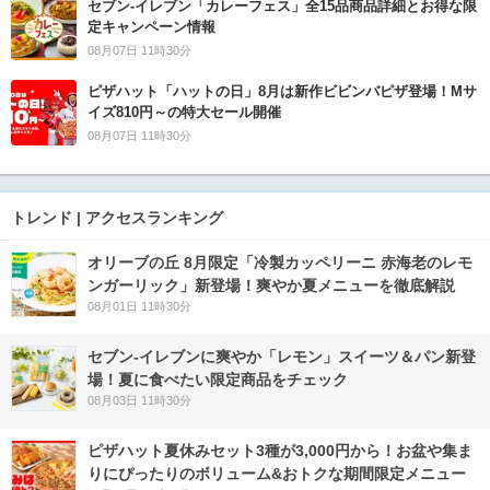
セブン‐イレブン「カレーフェス」全15品商品詳細とお得な限
定キャンペーン情報
08月07日 11時30分
ピザハット「ハットの日」8月は新作ビビンバピザ登場！Mサ
イズ810円～の特大セール開催
08月07日 11時30分
トレンド | アクセスランキング
オリーブの丘 8月限定「冷製カッペリーニ 赤海老のレモ
ンガーリック」新登場！爽やか夏メニューを徹底解説
08月01日 11時30分
セブン‐イレブンに爽やか「レモン」スイーツ＆パン新登
場！夏に食べたい限定商品をチェック
08月03日 11時30分
ピザハット夏休みセット3種が3,000円から！お盆や集ま
りにぴったりのボリューム&おトクな期間限定メニュー