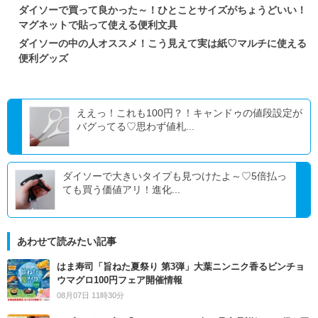
ダイソーで買って良かった～！ひとことサイズがちょうどいい！
マグネットで貼って使える便利文具
ダイソーの中の人オススメ！こう見えて実は紙♡マルチに使える
便利グッズ
ええっ！これも100円？！キャンドゥの値段設定が
バグってる♡思わず値札...
ダイソーで大きいタイプも見つけたよ～♡5倍払っ
ても買う価値アリ！進化...
あわせて読みたい記事
はま寿司「旨ねた夏祭り 第3弾」大葉ニンニク香るビンチョ
ウマグロ100円フェア開催情報
08月07日 11時30分