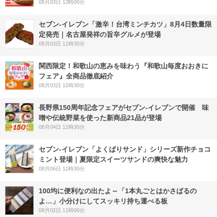
08月03日 13時00分
セブン-イレブン「激辛！台湾ミンチカツ」8月4日数量限
定発売｜名古屋発祥の旨辛グルメが登場
08月03日 11時30分
関西限定！和歌山の恵みを味わう『和歌山毎度おおきに
フェア』全商品徹底紹介
08月03日 11時30分
長野県150周年記念フェアがセブン-イレブンで開催 味
噌や伝統野菜を使った新商品21品が登場
08月04日 11時30分
セブン‐イレブン「よくばりサンド」シリーズ新作チョコ
ミント登場｜夏限定スイーツサンドの爽快な魅力
08月06日 11時30分
100均に便利なの出たよ～「1本丸ごとはかさばるの
よ…」小分けにしてスッキリ持ち運べる板
08月02日 11時00分