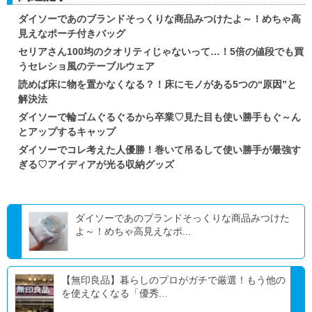
ダイソーであのブランドそっくりな商品みつけたよ～！めちゃ高
見えなポーチ付きバッグ
セリアさん100均のクオリティじゃないって…！5倍の値段でも買
うセレショ風のテーブルウェア
読めば床に物を置かなくなる？！床にモノがある5つの“原因”と
解決法
ダイソーで輪ゴムぐるぐるから卒業♡見た目も使い勝手もぐ～ん
とアップするキャップ
ダイソーでコレ考えた人優勝！巻いて吊るして使い勝手が最強す
ぎる♡アイディアが光る収納グッズ
ダイソーであのブランドそっくりな商品みつけた
よ～！めちゃ高見えなポ...
【無印良品】暮らしのプロがガチで厳選！もう他の
を使えなくなる「優秀...