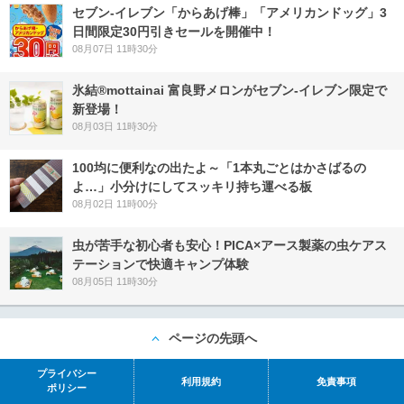
セブン‐イレブン「からあげ棒」「アメリカンドッグ」3
日間限定30円引きセールを開催中！
08月07日 11時30分
氷結®mottainai 富良野メロンがセブン‐イレブン限定で
新登場！
08月03日 11時30分
100均に便利なの出たよ～「1本丸ごとはかさばるの
よ…」小分けにしてスッキリ持ち運べる板
08月02日 11時00分
虫が苦手な初心者も安心！PICA×アース製薬の虫ケアス
テーションで快適キャンプ体験
08月05日 11時30分
ページの先頭へ
プライバシー
利用規約
免責事項
ポリシー