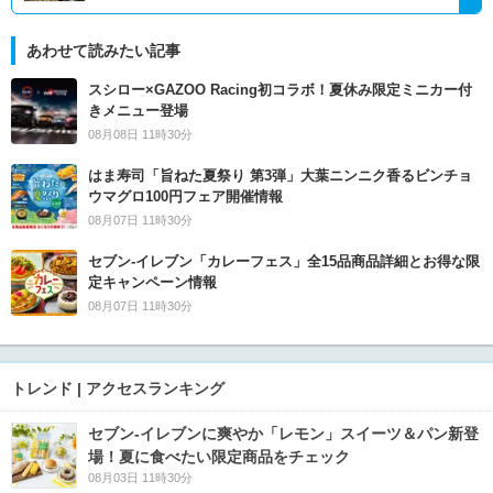
あわせて読みたい記事
スシロー×GAZOO Racing初コラボ！夏休み限定ミニカー付
きメニュー登場
08月08日 11時30分
はま寿司「旨ねた夏祭り 第3弾」大葉ニンニク香るビンチョ
ウマグロ100円フェア開催情報
08月07日 11時30分
セブン‐イレブン「カレーフェス」全15品商品詳細とお得な限
定キャンペーン情報
08月07日 11時30分
トレンド | アクセスランキング
セブン‐イレブンに爽やか「レモン」スイーツ＆パン新登
場！夏に食べたい限定商品をチェック
08月03日 11時30分