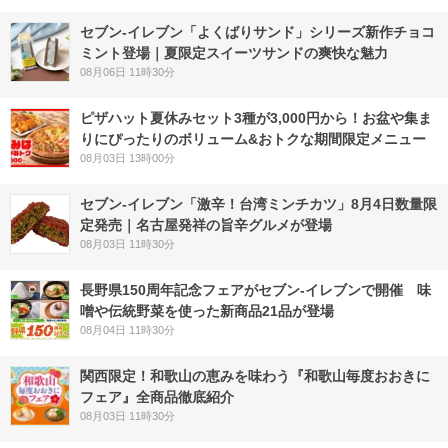
セブン‐イレブン「よくばりサンド」シリーズ新作チョコ
ミント登場｜夏限定スイーツサンドの爽快な魅力
08月06日 11時30分
ピザハット夏休みセット3種が3,000円から！お盆や集ま
りにぴったりのボリューム&おトクな期間限定メニュー
08月03日 13時00分
セブン-イレブン「激辛！台湾ミンチカツ」8月4日数量限
定発売｜名古屋発祥の旨辛グルメが登場
08月03日 11時30分
長野県150周年記念フェアがセブン-イレブンで開催 味
噌や伝統野菜を使った新商品21品が登場
08月04日 11時30分
関西限定！和歌山の恵みを味わう『和歌山毎度おおきに
フェア』全商品徹底紹介
08月03日 11時30分