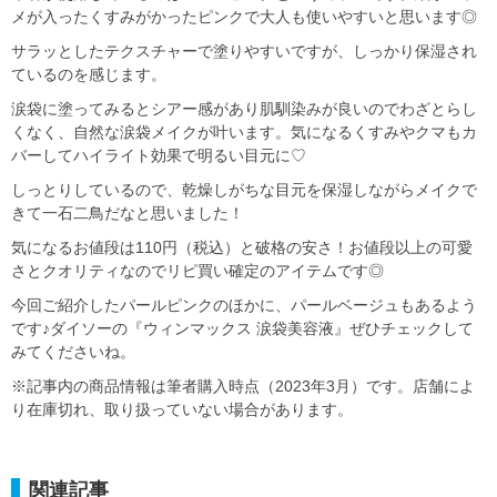
メが入ったくすみがかったピンクで大人も使いやすいと思います◎
サラッとしたテクスチャーで塗りやすいですが、しっかり保湿され
ているのを感じます。
涙袋に塗ってみるとシアー感があり肌馴染みが良いのでわざとらし
くなく、自然な涙袋メイクが叶います。気になるくすみやクマもカ
バーしてハイライト効果で明るい目元に♡
しっとりしているので、乾燥しがちな目元を保湿しながらメイクで
きて一石二鳥だなと思いました！
気になるお値段は110円（税込）と破格の安さ！お値段以上の可愛
さとクオリティなのでリピ買い確定のアイテムです◎
今回ご紹介したパールピンクのほかに、パールベージュもあるよう
です♪ダイソーの『ウィンマックス 涙袋美容液』ぜひチェックして
みてくださいね。
※記事内の商品情報は筆者購入時点（2023年3月）です。店舗によ
り在庫切れ、取り扱っていない場合があります。
関連記事