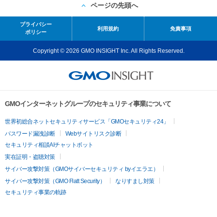
ページの先頭へ
プライバシー
利用規約
免責事項
ポリシー
Copyright © 2026 GMO INSIGHT Inc. All Rights Reserved.
GMOインターネットグループのセキュリティ事業について
世界初総合ネットセキュリティサービス「GMOセキュリティ24」
パスワード漏洩診断
Webサイトリスク診断
セキュリティ相談AIチャットボット
実在証明・盗聴対策
サイバー攻撃対策（GMOサイバーセキュリティ byイエラエ）
サイバー攻撃対策（GMO Flatt Security）
なりすまし対策
セキュリティ事業の軌跡