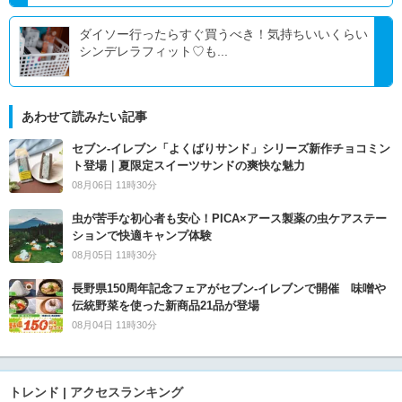
ダイソー行ったらすぐ買うべき！気持ちいいくらい
シンデレラフィット♡も...
あわせて読みたい記事
セブン‐イレブン「よくばりサンド」シリーズ新作チョコミン
ト登場｜夏限定スイーツサンドの爽快な魅力
08月06日 11時30分
虫が苦手な初心者も安心！PICA×アース製薬の虫ケアステー
ションで快適キャンプ体験
08月05日 11時30分
長野県150周年記念フェアがセブン-イレブンで開催 味噌や
伝統野菜を使った新商品21品が登場
08月04日 11時30分
トレンド | アクセスランキング