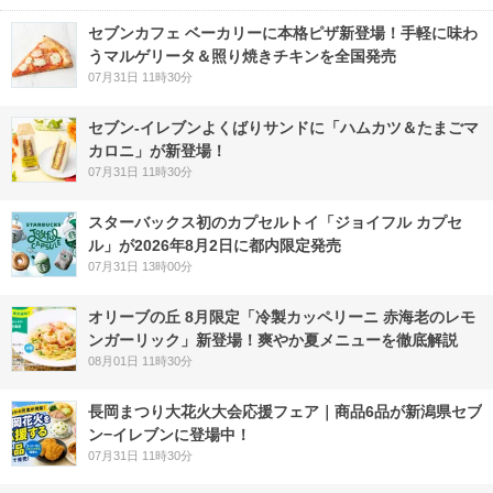
セブンカフェ ベーカリーに本格ピザ新登場！手軽に味わ
うマルゲリータ＆照り焼きチキンを全国発売
07月31日 11時30分
セブン‐イレブンよくばりサンドに「ハムカツ＆たまごマ
カロニ」が新登場！
07月31日 11時30分
スターバックス初のカプセルトイ「ジョイフル カプセ
ル」が2026年8月2日に都内限定発売
07月31日 13時00分
オリーブの丘 8月限定「冷製カッペリーニ 赤海老のレモ
ンガーリック」新登場！爽やか夏メニューを徹底解説
08月01日 11時30分
長岡まつり大花火大会応援フェア｜商品6品が新潟県セブ
ン−イレブンに登場中！
07月31日 11時30分