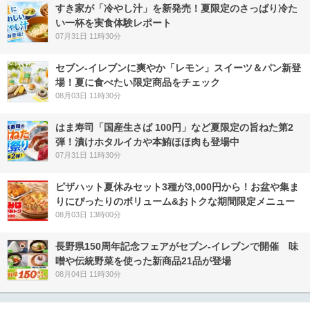
すき家が「冷やし汁」を新発売！夏限定のさっぱり冷た
い一杯を実食体験レポート
07月31日 11時30分
セブン‐イレブンに爽やか「レモン」スイーツ＆パン新登
場！夏に食べたい限定商品をチェック
08月03日 11時30分
はま寿司「国産生さば 100円」など夏限定の旨ねた第2
弾！漬けホタルイカや本鮪ほほ肉も登場中
07月31日 11時30分
ピザハット夏休みセット3種が3,000円から！お盆や集ま
りにぴったりのボリューム&おトクな期間限定メニュー
08月03日 13時00分
長野県150周年記念フェアがセブン-イレブンで開催 味
噌や伝統野菜を使った新商品21品が登場
08月04日 11時30分