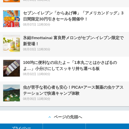
セブン‐イレブン「からあげ棒」「アメリカンドッグ」3
日間限定30円引きセールを開催中！
08月07日 11時30分
氷結®mottainai 富良野メロンがセブン‐イレブン限定で
新登場！
08月03日 11時30分
100均に便利なの出たよ～「1本丸ごとはかさばるの
よ…」小分けにしてスッキリ持ち運べる板
08月02日 11時00分
虫が苦手な初心者も安心！PICA×アース製薬の虫ケアス
テーションで快適キャンプ体験
08月05日 11時30分
ページの先頭へ
プライバシー