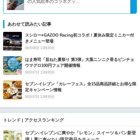
の人気絵本のコラボグッ...
あわせて読みたい記事
スシロー×GAZOO Racing初コラボ！夏休み限定ミニカー付
きメニュー登場
08月08日 11時30分
はま寿司「旨ねた夏祭り 第3弾」大葉ニンニク香るビンチョ
ウマグロ100円フェア開催情報
08月07日 11時30分
セブン‐イレブン「カレーフェス」全15品商品詳細とお得な限
定キャンペーン情報
08月07日 11時30分
トレンド | アクセスランキング
セブン‐イレブンに爽やか「レモン」スイーツ＆パン新登
場！夏に食べたい限定商品をチェック