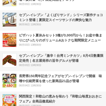
08月03日 11時30分
セブン‐イレブン「よくばりサンド」シリーズ新作チョコ
ミント登場｜夏限定スイーツサンドの爽快な魅力
08月06日 11時30分
ピザハット夏休みセット3種が3,000円から！お盆や集ま
りにぴったりのボリューム&おトクな期間限定メニュー
08月03日 13時00分
セブン-イレブン「激辛！台湾ミンチカツ」8月4日数量限
定発売｜名古屋発祥の旨辛グルメが登場
08月03日 11時30分
長野県150周年記念フェアがセブン-イレブンで開催 味
噌や伝統野菜を使った新商品21品が登場
08月04日 11時30分
関西限定！和歌山の恵みを味わう『和歌山毎度おおきに
フェア』全商品徹底紹介
08月03日 11時30分