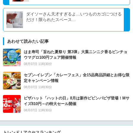
ダイソーさん天才すぎるよ…いつものカゴにつける
だけ！限られたスペース...
あわせて読みたい記事
はま寿司「旨ねた夏祭り 第3弾」大葉ニンニク香るビンチョ
ウマグロ100円フェア開催情報
08月07日 11時30分
セブン‐イレブン「カレーフェス」全15品商品詳細とお得な限
定キャンペーン情報
08月07日 11時30分
ピザハット「ハットの日」8月は新作ビビンバピザ登場！Mサ
イズ810円～の特大セール開催
08月07日 11時30分
トレンド | アクセスランキング