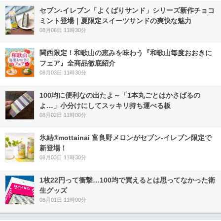
セブン‐イレブン「よくばりサンド」シリーズ新作チョコ
ミント登場｜夏限定スイーツサンドの爽快な魅力
08月06日 11時30分
関西限定！和歌山の恵みを味わう『和歌山毎度おおきに
フェア』全商品徹底紹介
08月03日 11時30分
100均に便利なの出たよ～「1本丸ごとはかさばるの
よ…」小分けにしてスッキリ持ち運べる板
08月02日 11時00分
氷結®mottainai 富良野メロンがセブン‐イレブン限定で
新登場！
08月03日 11時30分
1枚22円って衝撃…100均で買えるとは思ってなかった衛
生グッズ
08月01日 11時00分