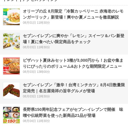
オリーブの丘 8月限定「冷製カッペリーニ 赤海老のレモ
ンガーリック」新登場！爽やか夏メニューを徹底解説
08月01日 11時30分
セブン‐イレブンに爽やか「レモン」スイーツ＆パン新登
場！夏に食べたい限定商品をチェック
08月03日 11時30分
ピザハット夏休みセット3種が3,000円から！お盆や集ま
りにぴったりのボリューム&おトクな期間限定メニュー
08月03日 13時00分
セブン-イレブン「激辛！台湾ミンチカツ」8月4日数量限
定発売｜名古屋発祥の旨辛グルメが登場
08月03日 11時30分
長野県150周年記念フェアがセブン-イレブンで開催 味
噌や伝統野菜を使った新商品21品が登場
08月04日 11時30分