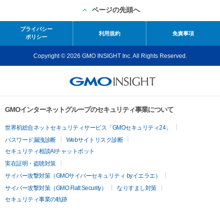
ページの先頭へ
プライバシー
利用規約
免責事項
ポリシー
Copyright © 2026 GMO INSIGHT Inc. All Rights Reserved.
GMOインターネットグループのセキュリティ事業について
世界初総合ネットセキュリティサービス「GMOセキュリティ24」
パスワード漏洩診断
Webサイトリスク診断
セキュリティ相談AIチャットボット
実在証明・盗聴対策
サイバー攻撃対策（GMOサイバーセキュリティ byイエラエ）
サイバー攻撃対策（GMO Flatt Security）
なりすまし対策
セキュリティ事業の軌跡