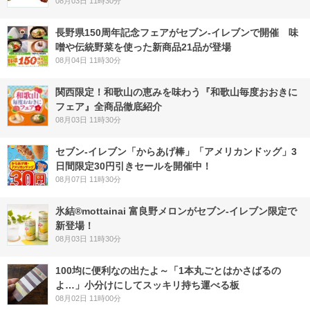
08月03日 11時30分
長野県150周年記念フェアがセブン-イレブンで開催 味
噌や伝統野菜を使った新商品21品が登場
08月04日 11時30分
関西限定！和歌山の恵みを味わう『和歌山毎度おおきに
フェア』全商品徹底紹介
08月03日 11時30分
セブン‐イレブン「からあげ棒」「アメリカンドッグ」3
日間限定30円引きセールを開催中！
08月07日 11時30分
氷結®mottainai 富良野メロンがセブン‐イレブン限定で
新登場！
08月03日 11時30分
100均に便利なの出たよ～「1本丸ごとはかさばるの
よ…」小分けにしてスッキリ持ち運べる板
08月02日 11時00分