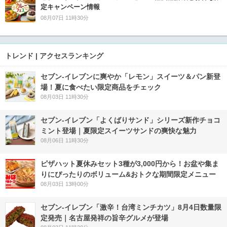
定キャンペーン情報
08月07日 11時30分
トレンド | アクセスランキング
セブン‐イレブンに爽やか「レモン」スイーツ＆パン新登
場！夏に食べたい限定商品をチェック
08月03日 11時30分
セブン‐イレブン「よくばりサンド」シリーズ新作チョコ
ミント登場｜夏限定スイーツサンドの爽快な魅力
08月06日 11時30分
ピザハット夏休みセット3種が3,000円から！お盆や集ま
りにぴったりのボリューム&おトクな期間限定メニュー
08月03日 13時00分
セブン-イレブン「激辛！台湾ミンチカツ」8月4日数量限
定発売｜名古屋発祥の旨辛グルメが登場