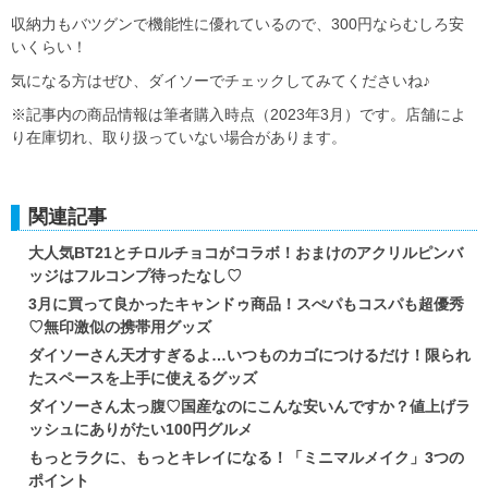
収納力もバツグンで機能性に優れているので、300円ならむしろ安
いくらい！
気になる方はぜひ、ダイソーでチェックしてみてくださいね♪
※記事内の商品情報は筆者購入時点（2023年3月）です。店舗によ
り在庫切れ、取り扱っていない場合があります。
関連記事
大人気BT21とチロルチョコがコラボ！おまけのアクリルピンバ
ッジはフルコンプ待ったなし♡
3月に買って良かったキャンドゥ商品！スぺパもコスパも超優秀
♡無印激似の携帯用グッズ
ダイソーさん天才すぎるよ…いつものカゴにつけるだけ！限られ
たスペースを上手に使えるグッズ
ダイソーさん太っ腹♡国産なのにこんな安いんですか？値上げラ
ッシュにありがたい100円グルメ
もっとラクに、もっとキレイになる！「ミニマルメイク」3つの
ポイント