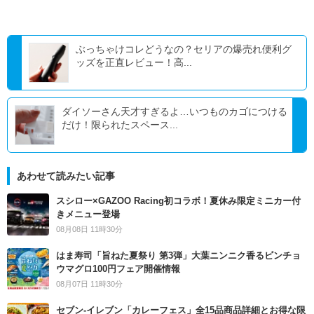
ぶっちゃけコレどうなの？セリアの爆売れ便利グ
ッズを正直レビュー！高...
ダイソーさん天才すぎるよ…いつものカゴにつける
だけ！限られたスペース...
あわせて読みたい記事
スシロー×GAZOO Racing初コラボ！夏休み限定ミニカー付
きメニュー登場
08月08日 11時30分
はま寿司「旨ねた夏祭り 第3弾」大葉ニンニク香るビンチョ
ウマグロ100円フェア開催情報
08月07日 11時30分
セブン‐イレブン「カレーフェス」全15品商品詳細とお得な限