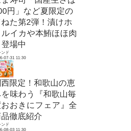
100円」など夏限定の
旨ねた第2弾！漬けホ
タルイカや本鮪ほほ肉
も登場中
レンド
6-07-31 11:30
関西限定！和歌山の恵
みを味わう『和歌山毎
度おおきにフェア』全
商品徹底紹介
レンド
6-08-03 11:30