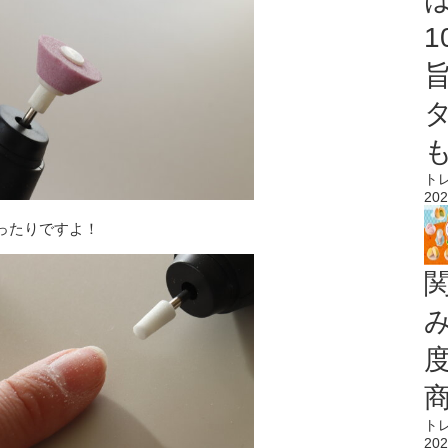
ト
202
ったりですよ！
ト
202