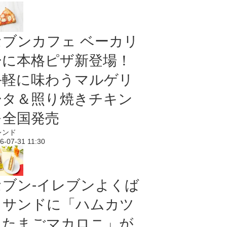
セブンカフェ ベーカリ
ーに本格ピザ新登場！
手軽に味わうマルゲリ
ータ＆照り焼きチキン
を全国発売
レンド
6-07-31 11:30
セブン‐イレブンよくば
りサンドに「ハムカツ
＆たまごマカロニ」が