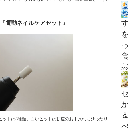
『電動ネイルケアセット』
ト
202
ビットは3種類。白いビットは甘皮のお手入れにぴったり