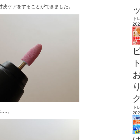
甘皮ケアをすることができました。
ト
202
ト
ト
に…。
202