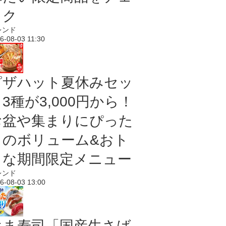
ック
レンド
6-08-03 11:30
ピザハット夏休みセッ
3種が3,000円から！
お盆や集まりにぴった
りのボリューム&おト
クな期間限定メニュー
レンド
6-08-03 13:00
はま寿司「国産生さば