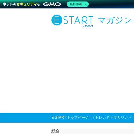
無料診断
マガジン
E START トップページ
>
トレンド
>
マガジン
総合