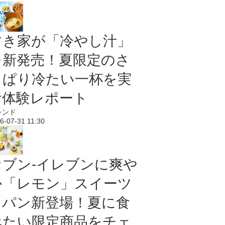
すき家が「冷やし汁」
を新発売！夏限定のさ
っぱり冷たい一杯を実
食体験レポート
レンド
6-07-31 11:30
セブン‐イレブンに爽や
か「レモン」スイーツ
＆パン新登場！夏に食
べたい限定商品をチェ