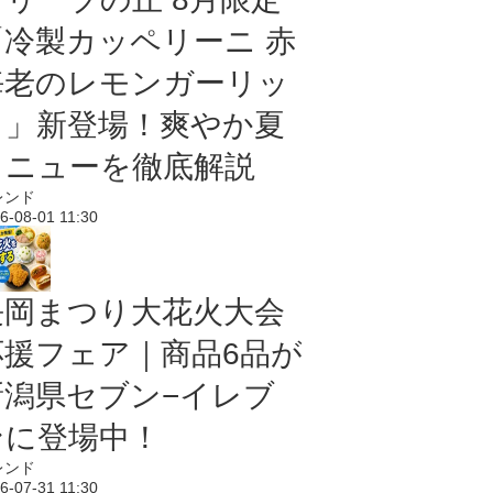
「冷製カッペリーニ 赤
海老のレモンガーリッ
ク」新登場！爽やか夏
メニューを徹底解説
レンド
6-08-01 11:30
長岡まつり大花火大会
応援フェア｜商品6品が
新潟県セブン−イレブ
ンに登場中！
レンド
6-07-31 11:30