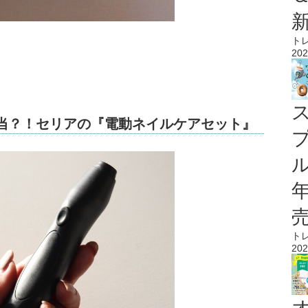
ト
202
本当？！セリアの『電動ネイルケアセット』
ル
ト
202