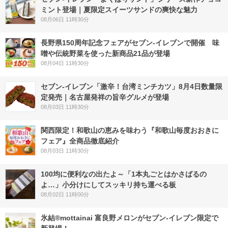
ミント登場｜夏限定スイーツサンドの爽快な魅力
08月06日 11時30分
長野県150周年記念フェアがセブン-イレブンで開催 味
噌や伝統野菜を使った新商品21品が登場
08月04日 11時30分
セブン-イレブン「激辛！台湾ミンチカツ」8月4日数量限
定発売｜名古屋発祥の旨辛グルメが登場
08月03日 11時30分
関西限定！和歌山の恵みを味わう『和歌山毎度おおきに
フェア』全商品徹底紹介
08月03日 11時30分
100均に便利なの出たよ～「1本丸ごとはかさばるの
よ…」小分けにしてスッキリ持ち運べる板
08月02日 11時00分
氷結®mottainai 富良野メロンがセブン‐イレブン限定で