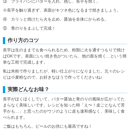
③ フライパンにバターを入れ、熱し、長芋を焼く。
※長芋を触り過ぎず、表面がキツネ色になるまで焼きましょう。
④ カリッと焼けたら火を止め、醤油を全体にからめる。
⑤ 青のりをまぶして完成！
作り方のコツ
長芋は生のままでも食べられるため、粉類に火を通すつもりで焼け
ばOKです。表面にいい焼き色がついたら、他の面を焼く…という簡
単な工程で完成します。
私は米粉で作りましたが、軽い仕上がりになりました。元々のレシ
ピは小麦粉なので、お好きなほうで作ってくださいね♪
実際どんなお味？
長芋がほくほくしていて、バター醤油と青のりの風味が広がってた
まらなく美味しいです。レシピを知った時「え〜！皮ごとなんて苦
手かも…」と思ったのがウソのように皮も違和感なく、美味しく食
べられます。
ご飯はもちろん、ビールのお供にも最高ですね！