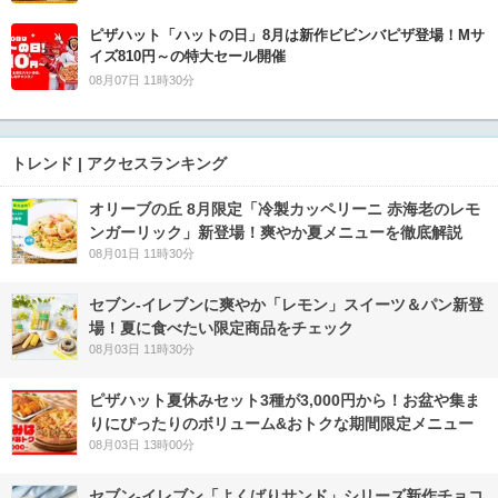
ピザハット「ハットの日」8月は新作ビビンバピザ登場！Mサ
イズ810円～の特大セール開催
08月07日 11時30分
トレンド | アクセスランキング
オリーブの丘 8月限定「冷製カッペリーニ 赤海老のレモ
ンガーリック」新登場！爽やか夏メニューを徹底解説
08月01日 11時30分
セブン‐イレブンに爽やか「レモン」スイーツ＆パン新登
場！夏に食べたい限定商品をチェック
08月03日 11時30分
ピザハット夏休みセット3種が3,000円から！お盆や集ま
りにぴったりのボリューム&おトクな期間限定メニュー
08月03日 13時00分
セブン‐イレブン「よくばりサンド」シリーズ新作チョコ