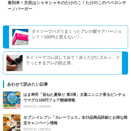
春到来！主役はシャキシャキのたけのこ！たけのこのペペロンチ
ーノバーガー
ダイソーでバズリまくったアレの髪ケアバージョ
ン？！100均と思えない♡...
ダイソーでコレ試してみて！歩くたびにズルッ…イ
ラっとするアレの防止用...
あわせて読みたい記事
はま寿司「旨ねた夏祭り 第3弾」大葉ニンニク香るビンチョ
ウマグロ100円フェア開催情報
08月07日 11時30分
セブン‐イレブン「カレーフェス」全15品商品詳細とお得な限
定キャンペーン情報
08月07日 11時30分