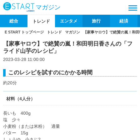
マガジン
総合
エンタメ
旅行
経済
トレンド
E START トップページ
トレンド
マガジン
【家事ヤロウ】で絶賛の嵐！和田
【家事ヤロウ】で絶賛の嵐！和田明日香さんの「フ
ライド山芋のレシピ」
2023-03-28 11:00:00
このレシピを試すのにかかる時間
約20分
材料（4人分）
長いも 400g
塩 少々
小麦粉（または米粉） 適量
バター 15g
しょうゆ 小さじ2