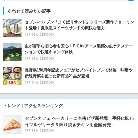
あわせて読みたい記事
セブン‐イレブン「よくばりサンド」シリーズ新作チョコミン
ト登場｜夏限定スイーツサンドの爽快な魅力
08月06日 11時30分
虫が苦手な初心者も安心！PICA×アース製薬の虫ケアステー
ションで快適キャンプ体験
08月05日 11時30分
長野県150周年記念フェアがセブン-イレブンで開催 味噌や
伝統野菜を使った新商品21品が登場
08月04日 11時30分
トレンド | アクセスランキング
セブンカフェ ベーカリーに本格ピザ新登場！手軽に味わ
うマルゲリータ＆照り焼きチキンを全国発売
07月31日 11時30分