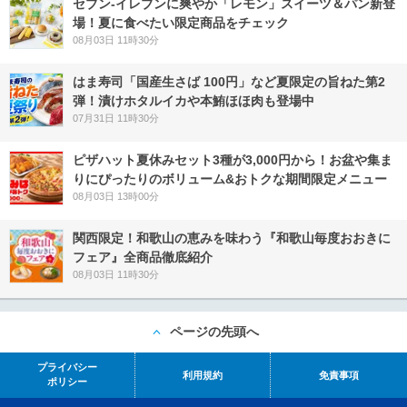
セブン‐イレブンに爽やか「レモン」スイーツ＆パン新登
場！夏に食べたい限定商品をチェック
08月03日 11時30分
はま寿司「国産生さば 100円」など夏限定の旨ねた第2
弾！漬けホタルイカや本鮪ほほ肉も登場中
07月31日 11時30分
ピザハット夏休みセット3種が3,000円から！お盆や集ま
りにぴったりのボリューム&おトクな期間限定メニュー
08月03日 13時00分
関西限定！和歌山の恵みを味わう『和歌山毎度おおきに
フェア』全商品徹底紹介
08月03日 11時30分
ページの先頭へ
プライバシー
利用規約
免責事項
ポリシー