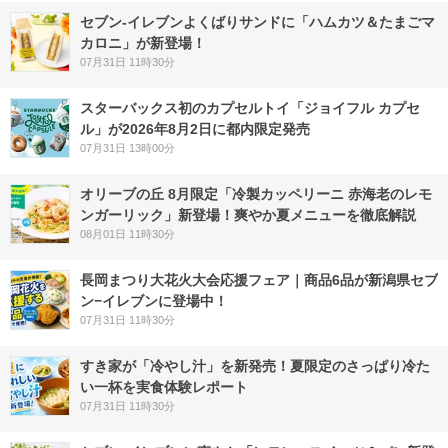
セブン‐イレブンよくばりサンドに「ハムカツ＆たまごマ
カロニ」が新登場！
07月31日 11時30分
スターバックス初のカプセルトイ「ジョイフル カプセ
ル」が2026年8月2日に都内限定発売
07月31日 13時00分
オリーブの丘 8月限定「冷製カッペリーニ 赤海老のレモ
ンガーリック」新登場！爽やか夏メニューを徹底解説
08月01日 11時30分
長岡まつり大花火大会応援フェア｜商品6品が新潟県セブ
ン−イレブンに登場中！
07月31日 11時30分
すき家が「冷やし汁」を新発売！夏限定のさっぱり冷た
い一杯を実食体験レポート
07月31日 11時30分