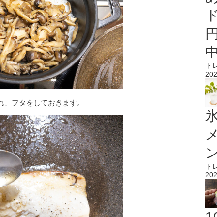
ト
202
れ、フタをしておきます。
氷
ト
202