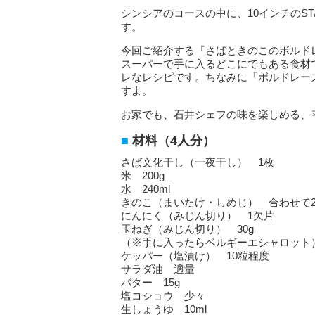
シンシアのコースの中に、10インチのS
す。
今回ご紹介する『さばときのこのボルド
スーパーで手に入るどこにでもある食材
レなレシピです。ちなみに「ボルドレー
すよ。
お家でも、石井シェフの味を楽しめる、
材料（4人分）
さば文化干し（一夜干し） 1枚
米 200g
水 240ml
きのこ（まいたけ・しめじ） 合わせて20
にんにく（みじん切り） 1欠片
玉ねぎ（みじん切り） 30g
（※手に入ったらベルギーエシャロット
ケッパー（塩漬け） 10粒程度
サラダ油 適量
バター 15g
塩コショウ 少々
生しょうゆ 10ml