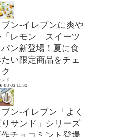
セブン‐イレブンに爽や
か「レモン」スイーツ
＆パン新登場！夏に食
べたい限定商品をチェ
ック
レンド
6-08-03 11:30
セブン‐イレブン「よく
ばりサンド」シリーズ
新作チョコミント登場