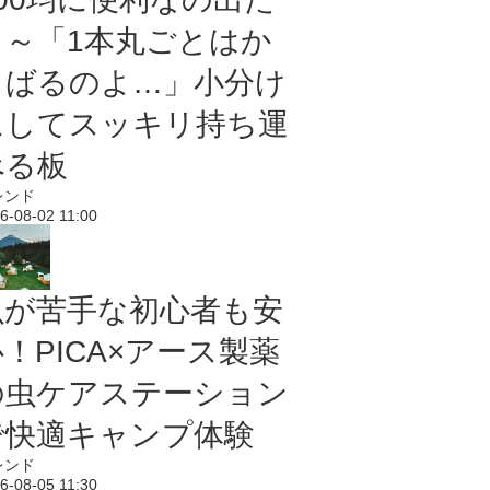
よ～「1本丸ごとはか
さばるのよ…」小分け
にしてスッキリ持ち運
べる板
レンド
6-08-02 11:00
虫が苦手な初心者も安
！PICA×アース製薬
の虫ケアステーション
で快適キャンプ体験
レンド
6-08-05 11:30