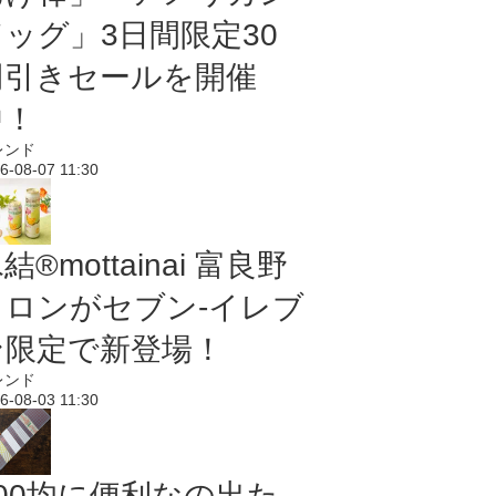
ドッグ」3日間限定30
円引きセールを開催
中！
レンド
6-08-07 11:30
結®mottainai 富良野
メロンがセブン‐イレブ
ン限定で新登場！
レンド
6-08-03 11:30
100均に便利なの出た