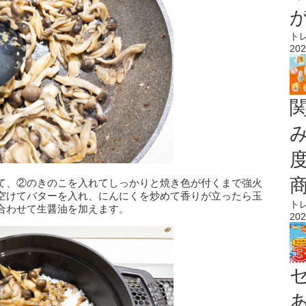
ト
202
て、②のきのこを入れてしっかりと焼き色が付くまで強火
空けてバターを入れ、にんにくを炒めて香りが立ったら玉
ト
合わせて生醤油を加えます。
202