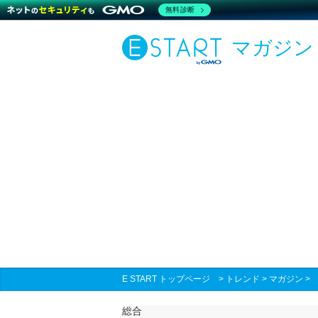
無料診断
マガジン
E START トップページ
>
トレンド
>
マガジン
総合