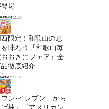
が登場
レンド
6-08-04 11:30
関西限定！和歌山の恵
みを味わう『和歌山毎
度おおきにフェア』全
商品徹底紹介
レンド
6-08-03 11:30
セブン‐イレブン「から
あげ棒」「アメリカン