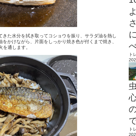
てきた水分を拭き取ってコショウを振り、サラダ油を熱し
油をかけながら、片面をしっかり焼き色が付くまで焼き、
火を通します。
ト
202
心
ト
202