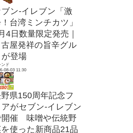
セブン-イレブン「激
辛！台湾ミンチカツ」
8月4日数量限定発売｜
名古屋発祥の旨辛グル
メが登場
レンド
6-08-03 11:30
長野県150周年記念フ
ェアがセブン-イレブン
で開催 味噌や伝統野
菜を使った新商品21品