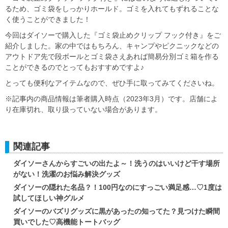
るため、ゴミ袋をしっかりホールド。ゴミを入れてもずれることな
く使うことができました！
今回はダイソーで購入した『ゴミ袋止めクリップ フック付き』をご
紹介しました。家の中ではもちろん、キャンプやピクニックなどの
アウトドア先で段ボールとゴミ袋さえあれば簡易分別ゴミ箱を作る
ことができるのでとってもおすすめですよ♪
とっても便利なアイテムなので、ぜひ手に取ってみてくださいね。
※記事内の商品情報は筆者購入時点（2023年3月）です。店舗によ
り在庫切れ、取り扱っていない場合があります。
関連記事
ダイソーさんからすごいの出たよ～！洗うのはいいけど干す場所
がない！洗濯のお悩み解決グッズ
ダイソーの隠れた名品？！100円なのにすっごい満足感…♡1度は
試してほしい神グルメ
ダイソーのバズリグッズに黒があったの知ってた？見つけた瞬間
買いでした♡高機能トートバッグ