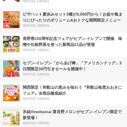
08月03日 11時30分
ピザハット夏休みセット3種が3,000円から！お盆や集ま
りにぴったりのボリューム&おトクな期間限定メニュー
08月03日 13時00分
長野県150周年記念フェアがセブン-イレブンで開催 味
噌や伝統野菜を使った新商品21品が登場
08月04日 11時30分
セブン‐イレブン「からあげ棒」「アメリカンドッグ」3
日間限定30円引きセールを開催中！
08月07日 11時30分
関西限定！和歌山の恵みを味わう『和歌山毎度おおきに
フェア』全商品徹底紹介
08月03日 11時30分
氷結®mottainai 富良野メロンがセブン‐イレブン限定で
新登場！
08月03日 11時30分