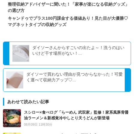
整理収納アドバイザーに聞いた！「家事が楽になる収納グッズ」
の選び方
キャンドゥでプラス100円課金する価値あり！見た目が大優勝♡
マグネットタイプの収納グッズ
ダイソーさんからすごいの出たよ～！洗うのはい
いけど干す場所がない！...
ダイソーで買わない理由が見つからなかった！可愛
く運べて収納力アップ♡...
あわせて読みたい記事
スシロー×食べログ「らーめん 武双家」監修！家系風豚骨醤
油ラーメン＆新感覚冷やしとり天うどんが新登場
08月09日 11時30分