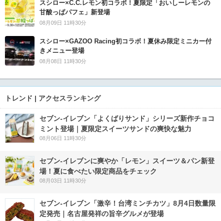
スシロー×C.C.レモン初コラボ！夏限定「おいしーレモンの
甘酸っぱパフェ」新登場
08月09日 11時30分
スシロー×GAZOO Racing初コラボ！夏休み限定ミニカー付
きメニュー登場
08月08日 11時30分
トレンド | アクセスランキング
セブン‐イレブン「よくばりサンド」シリーズ新作チョコ
ミント登場｜夏限定スイーツサンドの爽快な魅力
08月06日 11時30分
セブン‐イレブンに爽やか「レモン」スイーツ＆パン新登
場！夏に食べたい限定商品をチェック
08月03日 11時30分
セブン-イレブン「激辛！台湾ミンチカツ」8月4日数量限
定発売｜名古屋発祥の旨辛グルメが登場