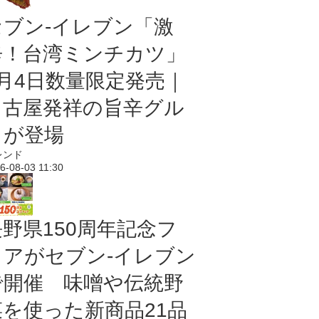
セブン-イレブン「激
辛！台湾ミンチカツ」
8月4日数量限定発売｜
名古屋発祥の旨辛グル
メが登場
レンド
6-08-03 11:30
長野県150周年記念フ
ェアがセブン-イレブン
で開催 味噌や伝統野
菜を使った新商品21品