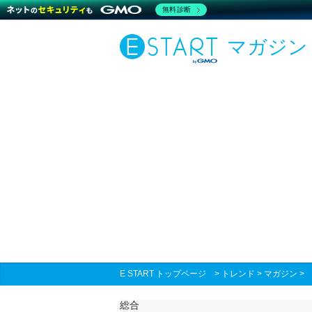
無料診断
マガジン
E START トップページ
>
トレンド
>
マガジン
総合