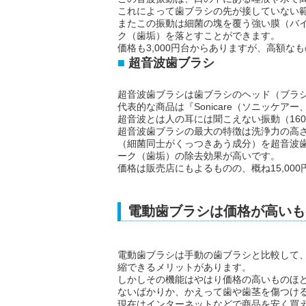
これによって歯ブラシの先が接していない範
またこの振動は細菌の塊を覆う強い膜（バ
ク（歯垢）を落とすことができます。
価格も3,000円台からありますが、高額な
超音波歯ブラシ
超音波歯ブラシは歯ブラシのヘッド（ブラ
代表的な商品は『Sonicare（ソニッケ
超音波とは人の耳には聞こえない振動（160
超音波歯ブラシの最大の特徴は洗浄力の高
（細菌同士がくっつきあう成分）を超音波
ーク（歯垢）の除去効果が高いです。
価格は販売店にもよるものの、概ね15,00
電動歯ブラシは価格が高いも
電動歯ブラシは手動の歯ブラシと比較して
縮できるメリットがあります。
しかしその機能はやはり価格の高いものほ
ないばかりか、かえって歯や歯茎を傷つけ
現在はインターネットなどで商品を安く買