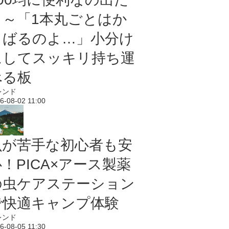
よ～「1本丸ごとはか
さばるのよ…」小分け
にしてスッキリ持ち運
べる板
レンド
6-08-02 11:00
虫が苦手な初心者も安
！PICA×アース製薬
の虫ケアステーション
で快適キャンプ体験
レンド
6-08-05 11:30