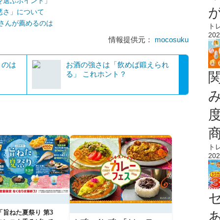
を選ぶポイント」
悪さ」について
さんが薦めるのは
ト
202
情報提供元：
mocosuku
うのは
お酒の強さは「飲めば鍛えられ
】
る」 これホント？
ト
202
「旨ねた夏祭り 第3