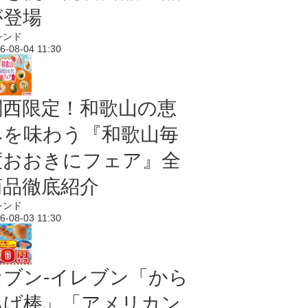
が登場
レンド
6-08-04 11:30
関西限定！和歌山の恵
みを味わう『和歌山毎
度おおきにフェア』全
商品徹底紹介
レンド
6-08-03 11:30
セブン‐イレブン「から
あげ棒」「アメリカン