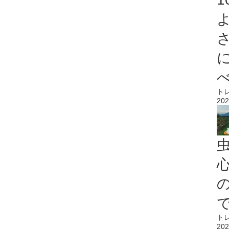
ト
202
心
ト
202