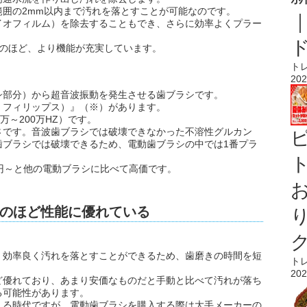
囲の2mm以内まで汚れを落とすことが可能なのです。
イオフィルム）を除去することもでき、さらに効率よくプラー
ものほど、より機能が充実しています。
ト
202
シ部分）から超音波振動を発生させる歯ブラシです。
アー、フィリップス）』（※）があります。
万～200万HZ）です。
さです。音波歯ブラシでは破壊できなかった不溶性グルカン
歯ブラシでは破壊できるため、電動歯ブラシの中では1番プラ
ト
0円～と他の電動ブラシに比べて高価です。
のほど性能に優れている
、効率良く汚れを落とすことができるため、歯磨きの時間を短
ト
202
ど優れており、あまり安価なものだと手動と比べて汚れが落ち
る可能性があります。
える時代ですが、電動歯ブラシを購入する際は大手メーカーの