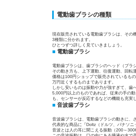
電動歯ブラシの種類
現在販売されている電動歯ブラシは、その
3種類に分かれます。
ひとつずつ詳しく見ていきましょう。
電動歯ブラシ
電動歯ブラシは、歯ブラシのヘッド（ブラ
その動き方も、上下運動、往復運動、回転
価格は100円ショップで販売されているものか
万円近くするものまであります。
しかし安いものは振動や力が強すぎて、歯
5,000円以上のものであれば、従来の手
も、センサーが反応するなどの機能も充実
音波歯ブラシ
音波歯ブラシは、電動歯ブラシの動きに、
代表的な商品に『Doltz（ドルツ、パナソ
音波とは人の耳に聞こえる振動（200～300
この音波振動は、口の中にある唾液や水で