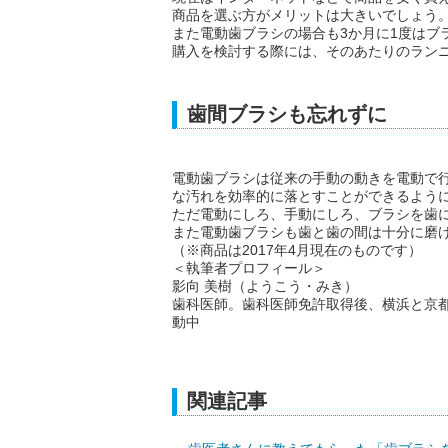
商品を選ぶ方がメリットは大きいでしょう
また電動歯ブラシの場合も3か月に1度はブ
購入を検討する際には、そのあたりのラン
歯間ブラシも忘れずに
電動歯ブラシは従来の手動の動きを電動で
な汚れを効率的に落とすことができるよう
ただ電動にしろ、手動にしろ、ブラシを歯
また電動歯ブラシも歯と歯の間は十分に磨
（※商品は2017年4月現在のものです）
＜執筆者プロフィール＞
影向 美樹（ようこう・みき）
歯科医師。歯科医師免許取得後、横浜と京
動中
関連記事