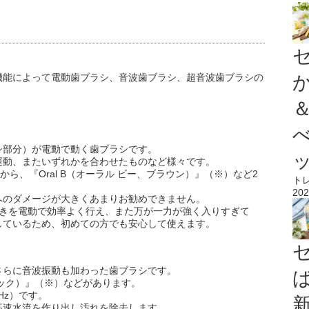
機能によって電動歯ブラシ、音波歯ブラシ、超音波歯ブラシの
シ部分）が電動で動く歯ブラシです。
運動、またいずれかを合わせたものなど様々です。
ら、『Oral B（オーラル ビー、ブラウン）』（※）など2
ト
202
へのダメージが大きくあまりお勧めできません。
の動きを電動で効率よく行え、また万が一力が強く入りすぎて
しているため、初めての方でも安心して使えます。
さらに音波振動も加わった歯ブラシです。
ニック）』（※）などがあります。
Hz）です。
高速水流を作り出し汚れを除去します。