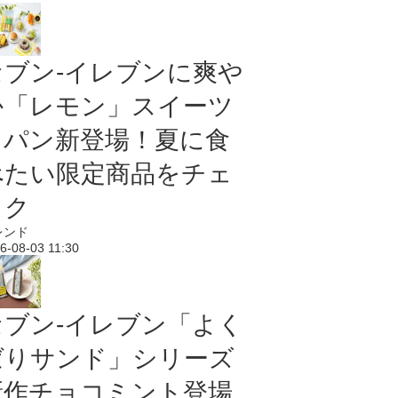
セブン‐イレブンに爽や
か「レモン」スイーツ
＆パン新登場！夏に食
べたい限定商品をチェ
ック
レンド
6-08-03 11:30
セブン‐イレブン「よく
ばりサンド」シリーズ
新作チョコミント登場