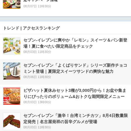
08月07日 11時30分
トレンド | アクセスランキング
セブン‐イレブンに爽やか「レモン」スイーツ＆パン新登
場！夏に食べたい限定商品をチェック
08月03日 11時30分
セブン‐イレブン「よくばりサンド」シリーズ新作チョコ
ミント登場｜夏限定スイーツサンドの爽快な魅力
08月06日 11時30分
ピザハット夏休みセット3種が3,000円から！お盆や集ま
りにぴったりのボリューム&おトクな期間限定メニュー
08月03日 13時00分
セブン-イレブン「激辛！台湾ミンチカツ」8月4日数量限
定発売｜名古屋発祥の旨辛グルメが登場
08月03日 11時30分