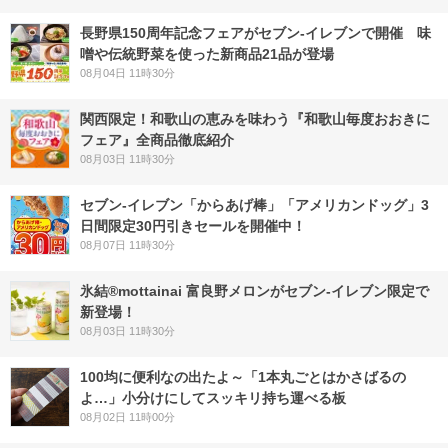
長野県150周年記念フェアがセブン-イレブンで開催 味
噌や伝統野菜を使った新商品21品が登場
08月04日 11時30分
関西限定！和歌山の恵みを味わう『和歌山毎度おおきに
フェア』全商品徹底紹介
08月03日 11時30分
セブン‐イレブン「からあげ棒」「アメリカンドッグ」3
日間限定30円引きセールを開催中！
08月07日 11時30分
氷結®mottainai 富良野メロンがセブン‐イレブン限定で
新登場！
08月03日 11時30分
100均に便利なの出たよ～「1本丸ごとはかさばるの
よ…」小分けにしてスッキリ持ち運べる板
08月02日 11時00分