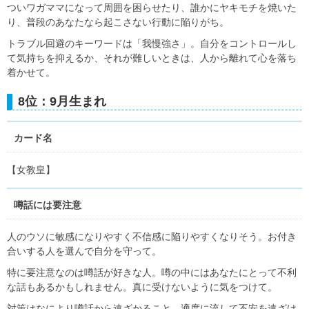
ついワガママになって周囲を困らせたり、誰かにヤキモチを焼いた
り、普段のあなたなら起こさない行動に陥りがち。
トラブル回避のキーワードは「我慢強さ」。自分をコントロールし
て気持ちを抑えるか、それが難しいときは、人から離れて心を落ち
着かせて。
8位：9月生まれ
カード名
【女教皇】
噂話には要注意
人のウソに敏感になりやすく不信感に陥りやすくなりそう。お付き
合いする人を選んで自分を守って。
特に要注意なのは噂話が好きな人。噂の中にはあなたにとって不利
な話もあるかもしれません。真に受けないように気をつけて。
対策はなにより噂話から遠ざかること。適度に流して不安を遠ざけ