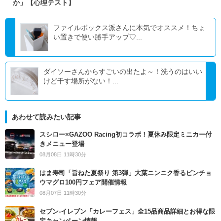
か」【心理テスト】
ファイルボックス派さんに本気でオススメ！ちょ
い置きで使い勝手アップ♡...
ダイソーさんからすごいの出たよ～！洗うのはいい
けど干す場所がない！...
あわせて読みたい記事
スシロー×GAZOO Racing初コラボ！夏休み限定ミニカー付
きメニュー登場
08月08日 11時30分
はま寿司「旨ねた夏祭り 第3弾」大葉ニンニク香るビンチョ
ウマグロ100円フェア開催情報
08月07日 11時30分
セブン‐イレブン「カレーフェス」全15品商品詳細とお得な限
定キャンペーン情報